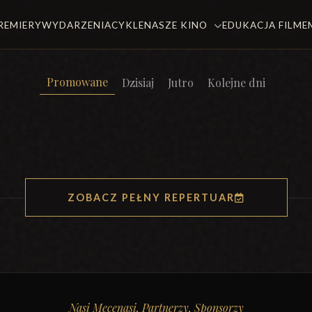
REMIERY
WYDARZENIA
CYKLE
NASZE KINO
EDUKACJA FILM
Promowane
Dzisiaj
Jutro
Kolejne dni
ZOBACZ PEŁNY REPERTUAR
Nasi Mecenasi, Partnerzy, Sponsorzy