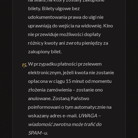
bilety. Bilety ulgowe bez
udokumentowania prawa do ulgi nie
uprawniają do wejścia na widownię. Kino
nie przewiduje możliwoś
ci dopłaty
różnicy
kwoty ani zwrotu pieniędzy za
zakupiony bilet.
W przypadku płatności przelewem
elektronicznym, jeżeli kwota nie zostanie
opłacona
w ciągu 15 minut od momentu
złożenia zamówienia
–
zostanie ono
anulowane. Zostaną
Państwo
poinformowani o t
ym automatycznie na
wskazany adres e
–
mail.
UWAGA
–
wiadomość zwrotna może trafić do
SPAM
–
u.