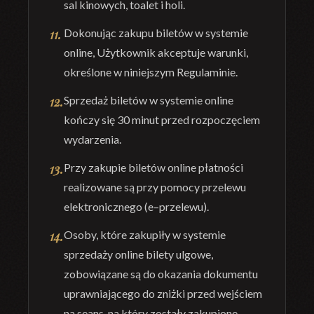
sal kinowych, toalet i holi.
Dokonując
zakupu
biletów
w
systemie
online,
Użytkownik
akceptuje
warunki,
określone w niniejszym Regulamin
ie.
Sprzedaż
biletów
w
systemie
online
kończy
się
30
minut
przed
rozpoczęciem
wydarzenia.
Przy
zakupie
biletów
online
płatności
realizowane
są
przy
pomocy
przelewu
elektronicznego (e
–
przelewu).
Osoby, które zakupiły w systemie
sprzedaży onl
ine bilety ulgowe,
zobowiązane są do
okazania dokumentu
uprawniającego do zniżki przed wejściem
na seans, na który
zostały zakupione