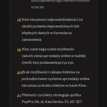
udostępnienia tego numeru osobom
trzecim.
Kino nie ponosi odpowiedzialności za
skutki podania nieprawdziwych lub
błęd
nych
danych w formularzu
zamówienia
Kino zastrzega sobie możliwość
zakończenia sprzedaży online w każdej
chwili, bez
podawania przyczyn.
Brak możliwości zakupu biletów za
pośrednictwem systemu sprzedaży online
nie
oznacza braku biletów w kasie Kina .
P
łatności
za
bilety
obsługuje
spółka
PayPro SA, ul. Kanclerska 15, 60-327