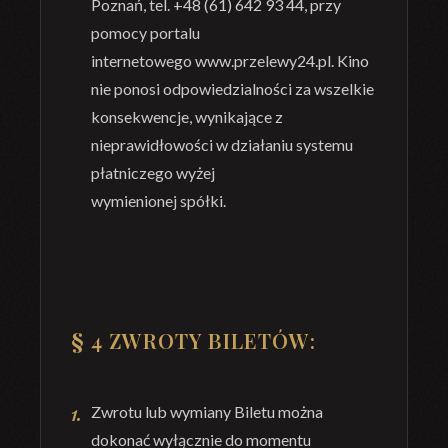
Poznań, tel. +48 (61) 642 93 44,
przy
pomocy
portalu
internetowego
www.przelewy24.pl.
Kino
nie
ponosi
odpowiedzialności
za
wszelkie
konsekwencje, wynikające z
nieprawidł
owości w działaniu systemu
płatniczego wyżej
wymienionej spółki.
§ 4
ZWROTY BILETÓW:
Zwrotu lub wymiany Biletu można
dokonać wyłącznie do momentu