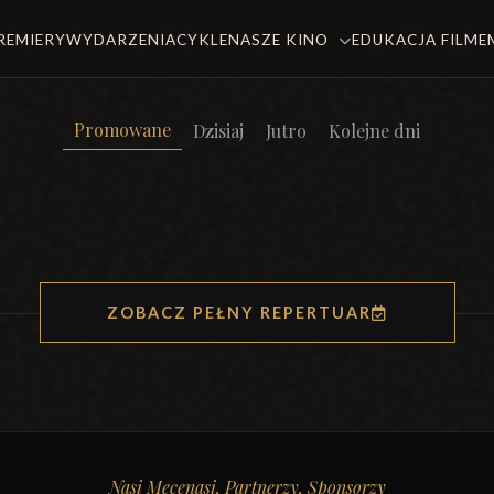
REMIERY
WYDARZENIA
CYKLE
NASZE KINO
EDUKACJA FILM
Promowane
Dzisiaj
Jutro
Kolejne dni
ZOBACZ PEŁNY REPERTUAR
Nasi Mecenasi, Partnerzy, Sponsorzy