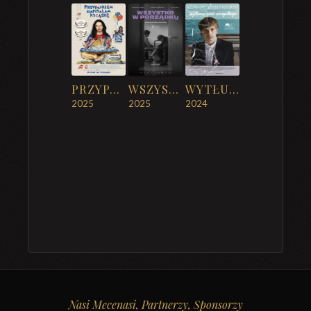
PRZYPADKIEM NAPISAŁAM KSIĄŻKĘ
WSZYSTKO W PORZĄDKU
WYTŁUMACZENIE WSZYSTKIEGO
2025
2025
2024
Nasi Mecenasi, Partnerzy, Sponsorzy