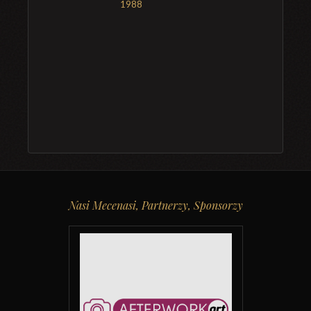
1988
Nasi Mecenasi, Partnerzy, Sponsorzy