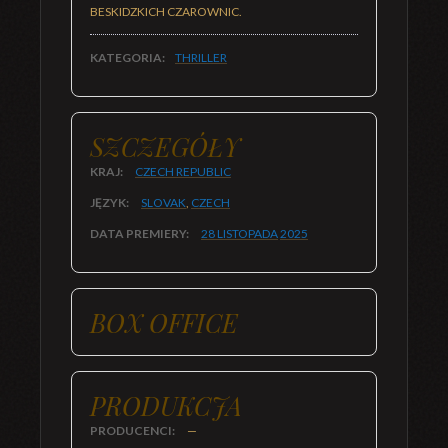
BESKIDZKICH CZAROWNIC.
KATEGORIA:
THRILLER
SZCZEGÓŁY
KRAJ:
CZECH REPUBLIC
JĘZYK:
SLOVAK
,
CZECH
DATA PREMIERY:
28 LISTOPADA
2025
BOX OFFICE
PRODUKCJA
PRODUCENCI:
—