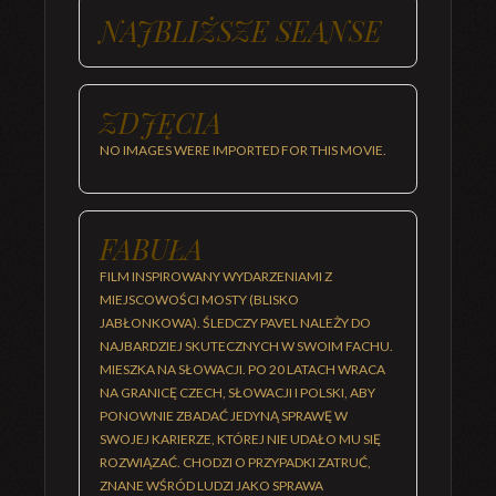
NAJBLIŻSZE SEANSE
ZDJĘCIA
NO IMAGES WERE IMPORTED FOR THIS MOVIE.
FABUŁA
FILM INSPIROWANY WYDARZENIAMI Z
MIEJSCOWOŚCI MOSTY (BLISKO
JABŁONKOWA). ŚLEDCZY PAVEL NALEŻY DO
NAJBARDZIEJ SKUTECZNYCH W SWOIM FACHU.
MIESZKA NA SŁOWACJI. PO 20 LATACH WRACA
NA GRANICĘ CZECH, SŁOWACJI I POLSKI, ABY
PONOWNIE ZBADAĆ JEDYNĄ SPRAWĘ W
SWOJEJ KARIERZE, KTÓREJ NIE UDAŁO MU SIĘ
ROZWIĄZAĆ. CHODZI O PRZYPADKI ZATRUĆ,
ZNANE WŚRÓD LUDZI JAKO SPRAWA