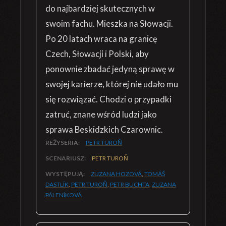
do najbardziej skutecznych w
swoim fachu. Mieszka na Słowacji.
Po 20 latach wraca na granicę
Czech, Słowacji i Polski, aby
ponownie zbadać jedyną sprawę w
swojej karierze, której nie udało mu
się rozwiązać. Chodzi o przypadki
zatruć, znane wśród ludzi jako
sprawa Beskidzkich Czarownic.
REŻYSERIA:
PETR TUROŇ
SCENARIUSZ:
PETR TUROŇ
WYSTĘPUJĄ:
ZUZANA HOZOVÁ
,
TOMÁŠ
DASTLÍK
,
PETR TUROŇ
,
PETR BUCHTA
,
ZUZANA
PÁLENÍKOVÁ