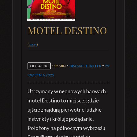
MOTEL DESTINO
(
2025
)
-
-
OD LAT 18
112 MIN
DRAMAT
,
THRILLER
25
KWIETNIA
2025
Utrzymany w neonowych barwach
motel Destino to miejsce, gdzie
ujście znajdują pierwotne ludzkie
instynkty i króluje pożądanie.
Położony na północnym wybrzeżu