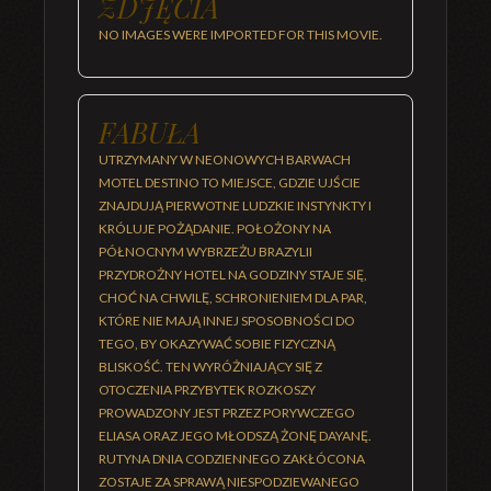
ZDJĘCIA
NO IMAGES WERE IMPORTED FOR THIS MOVIE.
FABUŁA
UTRZYMANY W NEONOWYCH BARWACH
MOTEL DESTINO TO MIEJSCE, GDZIE UJŚCIE
ZNAJDUJĄ PIERWOTNE LUDZKIE INSTYNKTY I
KRÓLUJE POŻĄDANIE. POŁOŻONY NA
PÓŁNOCNYM WYBRZEŻU BRAZYLII
PRZYDROŻNY HOTEL NA GODZINY STAJE SIĘ,
CHOĆ NA CHWILĘ, SCHRONIENIEM DLA PAR,
KTÓRE NIE MAJĄ INNEJ SPOSOBNOŚCI DO
TEGO, BY OKAZYWAĆ SOBIE FIZYCZNĄ
BLISKOŚĆ. TEN WYRÓŻNIAJĄCY SIĘ Z
OTOCZENIA PRZYBYTEK ROZKOSZY
PROWADZONY JEST PRZEZ PORYWCZEGO
ELIASA ORAZ JEGO MŁODSZĄ ŻONĘ DAYANĘ.
RUTYNA DNIA CODZIENNEGO ZAKŁÓCONA
ZOSTAJE ZA SPRAWĄ NIESPODZIEWANEGO