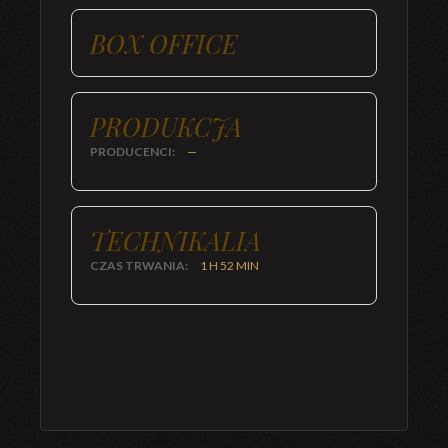
BOX OFFICE
PRODUKCJA
PRODUCENCI:
—
TECHNIKALIA
CZAS TRWANIA:
1 H 52 MIN