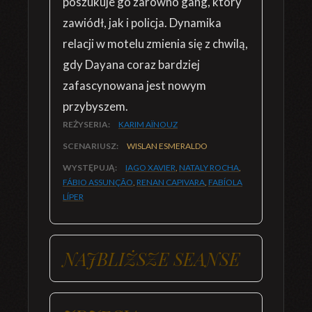
poszukuje go zarówno gang, który
zawiódł, jak i policja. Dynamika
relacji w motelu zmienia się z chwilą,
gdy Dayana coraz bardziej
zafascynowana jest nowym
przybyszem.
REŻYSERIA:
KARIM AÏNOUZ
SCENARIUSZ:
WISLAN ESMERALDO
WYSTĘPUJĄ:
IAGO XAVIER
,
NATALY ROCHA
,
FÁBIO ASSUNÇÃO
,
RENAN CAPIVARA
,
FABÍOLA
LÍPER
NAJBLIŻSZE SEANSE