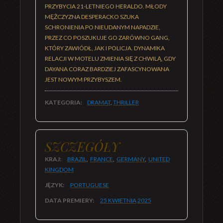
PRZYBYCIA 21-LETNIEGO HERALDO. MŁODY
MĘŻCZYZNA DESPERACKO SZUKA
SCHRONIENIA PO NIEUDANYM NAPADZIE,
PRZEZ CO POSZUKUJE GO ZARÓWNO GANG,
KTÓRY ZAWIÓDŁ, JAK I POLICJA. DYNAMIKA
RELACJI W MOTELU ZMIENIA SIĘ Z CHWILĄ, GDY
DAYANA CORAZ BARDZIEJ ZAFASCYNOWANA
JEST NOWYM PRZYBYSZEM.
KATEGORIA:
DRAMAT
,
THRILLER
SZCZEGÓŁY
KRAJ:
BRAZIL
,
FRANCE
,
GERMANY
,
UNITED
KINGDOM
JĘZYK:
PORTUGUESE
DATA PREMIERY:
25 KWIETNIA
2025