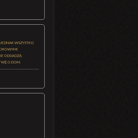
. JEDNAK WSZYSTKO
OLOROWYMI
NIE ODDADZĄ
ITWĘ O DOM.