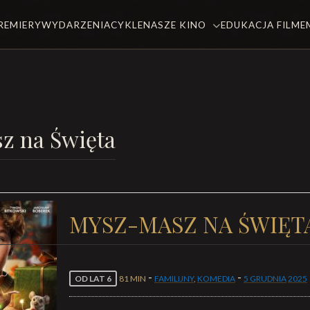
REMIERY
WYDARZENIA
CYKLE
NASZE KINO
EDUKACJA FILM
z na Święta
MYSZ-MASZ NA ŚWIĘT
-
-
OD LAT 6
81 MIN
FAMILIJNY
,
KOMEDIA
5 GRUDNIA
2025