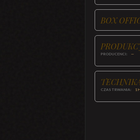
BOX OFFI
PRODUKC
PRODUCENCI:
—
TECHNIKA
CZAS TRWANIA:
1 