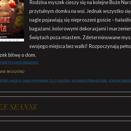
Rodzina myszek cieszy się na kolejne Boże Na
przytulnym domku na wsi. Jednak wszystko się
nagle pojawiają się nieproszeni goście – hałaśliw
bagażami, kolorowymi dekoracjami i marzenie
Świętach poza miastem. Zdeterminowane mysz
swojego miejsca bez walki! Rozpoczynają pełn
czek bitwę o dom.
 MARTIN DAHLSBAKKEN
NNE SKOGSTAD
VERRE HAGEN
,
SARA KHORAMI
,
FLO FAGERLI
,
VEGARD STRAND EIDE
,
JON ØIGARD
ZE SEANSE