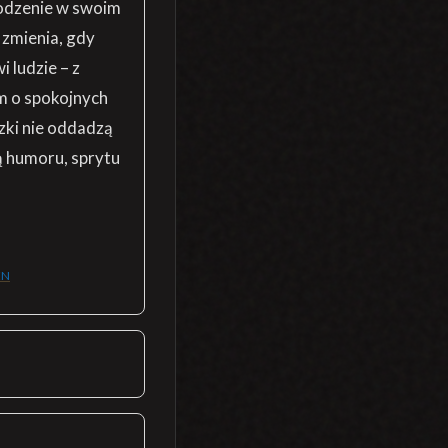
rodzenie w swoim
 zmienia, gdy
i ludzie – z
m o spokojnych
ki nie oddadzą
ą humoru, sprytu
EN