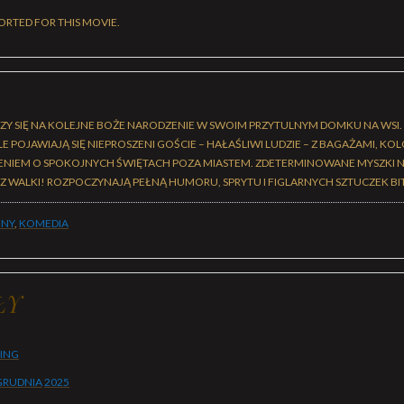
ORTED FOR THIS MOVIE.
SZY SIĘ NA KOLEJNE BOŻE NARODZENIE W SWOIM PRZYTULNYM DOMKU NA WSI
GLE POJAWIAJĄ SIĘ NIEPROSZENI GOŚCIE – HAŁAŚLIWI LUDZIE – Z BAGAŻAMI, K
ENIEM O SPOKOJNYCH ŚWIĘTACH POZA MIASTEM. ZDETERMINOWANE MYSZKI 
Z WALKI! ROZPOCZYNAJĄ PEŁNĄ HUMORU, SPRYTU I FIGLARNYCH SZTUCZEK B
JNY
,
KOMEDIA
ŁY
BING
GRUDNIA
2025