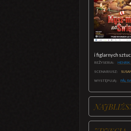
i figlarnych sztu
REŻYSERIA:
HENRIK
SCENARIUSZ:
SUSA
WYSTĘPUJĄ:
PÅL S
NAJBLIŻS
ZDJĘCIA