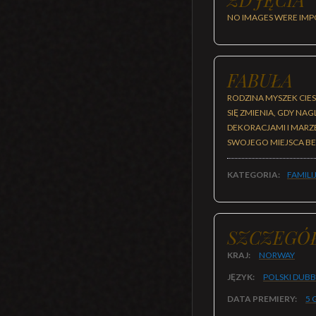
NO IMAGES WERE IMP
FABUŁA
RODZINA MYSZEK CIE
SIĘ ZMIENIA, GDY NA
DEKORACJAMI I MARZ
SWOJEGO MIEJSCA BE
KATEGORIA:
FAMILI
SZCZEGÓ
KRAJ:
NORWAY
JĘZYK:
POLSKI DUB
DATA PREMIERY:
5 