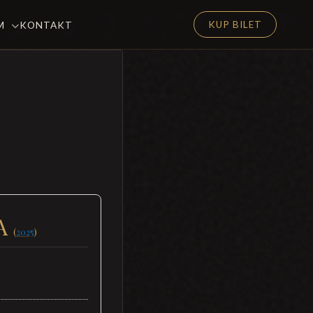
KUP BILET
EM
KONTAKT
A
(
2025
)