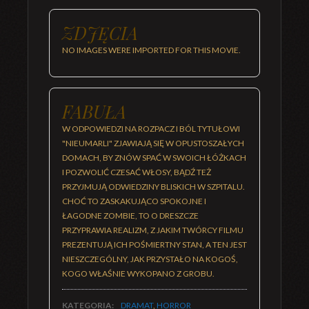
ZDJĘCIA
NO IMAGES WERE IMPORTED FOR THIS MOVIE.
FABUŁA
W ODPOWIEDZI NA ROZPACZ I BÓL TYTUŁOWI
"NIEUMARLI" ZJAWIAJĄ SIĘ W OPUSTOSZAŁYCH
DOMACH, BY ZNÓW SPAĆ W SWOICH ŁÓŻKACH
I POZWOLIĆ CZESAĆ WŁOSY, BĄDŹ TEŻ
PRZYJMUJĄ ODWIEDZINY BLISKICH W SZPITALU.
CHOĆ TO ZASKAKUJĄCO SPOKOJNE I
ŁAGODNE ZOMBIE, TO O DRESZCZE
PRZYPRAWIA REALIZM, Z JAKIM TWÓRCY FILMU
PREZENTUJĄ ICH POŚMIERTNY STAN, A TEN JEST
NIESZCZEGÓLNY, JAK PRZYSTAŁO NA KOGOŚ,
KOGO WŁAŚNIE WYKOPANO Z GROBU.
KATEGORIA:
DRAMAT
,
HORROR