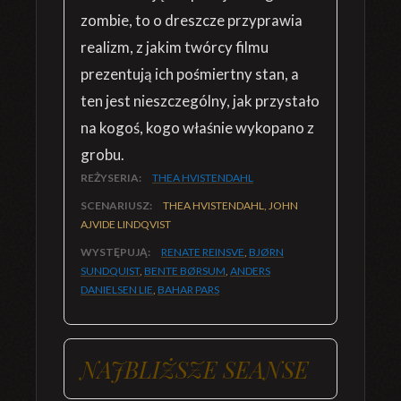
zombie, to o dreszcze przyprawia
realizm, z jakim twórcy filmu
prezentują ich pośmiertny stan, a
ten jest nieszczególny, jak przystało
na kogoś, kogo właśnie wykopano z
grobu.
REŻYSERIA:
THEA HVISTENDAHL
SCENARIUSZ:
THEA HVISTENDAHL, JOHN
AJVIDE LINDQVIST
WYSTĘPUJĄ:
RENATE REINSVE
,
BJØRN
SUNDQUIST
,
BENTE BØRSUM
,
ANDERS
DANIELSEN LIE
,
BAHAR PARS
NAJBLIŻSZE SEANSE