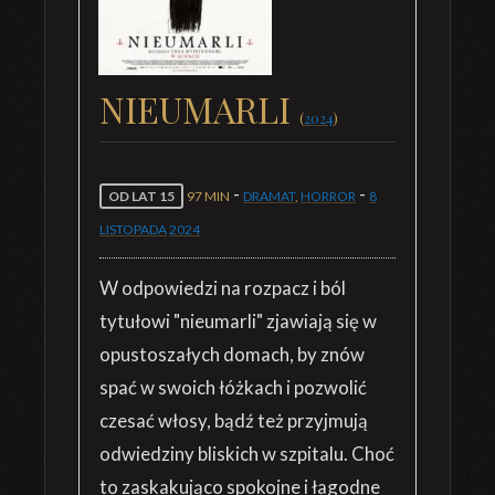
NIEUMARLI
(
2024
)
-
-
OD LAT 15
97 MIN
DRAMAT
,
HORROR
8
LISTOPADA
2024
W odpowiedzi na rozpacz i ból
tytułowi "nieumarli" zjawiają się w
opustoszałych domach, by znów
spać w swoich łóżkach i pozwolić
czesać włosy, bądź też przyjmują
odwiedziny bliskich w szpitalu. Choć
to zaskakująco spokojne i łagodne