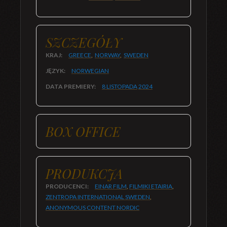
SZCZEGÓŁY
KRAJ:
GREECE
,
NORWAY
,
SWEDEN
JĘZYK:
NORWEGIAN
DATA PREMIERY:
8 LISTOPADA
2024
BOX OFFICE
PRODUKCJA
PRODUCENCI:
EINAR FILM
,
FILMIKI ETAIRIA
,
ZENTROPA INTERNATIONAL SWEDEN
,
ANONYMOUS CONTENT NORDIC