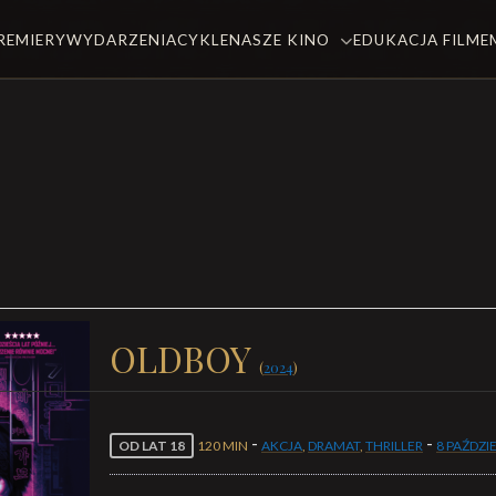
REMIERY
WYDARZENIA
CYKLE
NASZE KINO
EDUKACJA FILM
OLDBOY
(
2024
)
-
-
OD LAT 18
120 MIN
AKCJA
,
DRAMAT
,
THRILLER
8 PAŹDZI