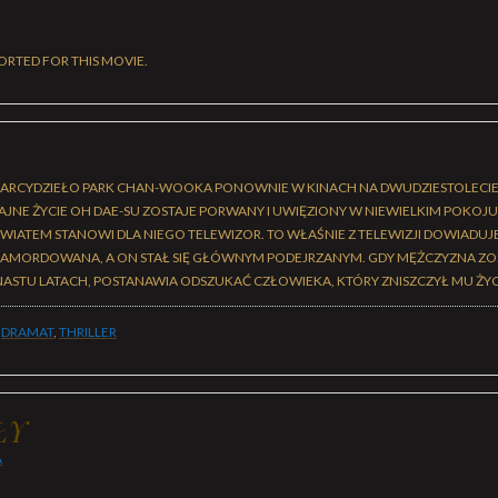
ORTED FOR THIS MOVIE.
RCYDZIEŁO PARK CHAN-WOOKA PONOWNIE W KINACH NA DWUDZIESTOLECIE 
NE ŻYCIE OH DAE-SU ZOSTAJE PORWANY I UWIĘZIONY W NIEWIELKIM POKOJU.
WIATEM STANOWI DLA NIEGO TELEWIZOR. TO WŁAŚNIE Z TELEWIZJI DOWIADUJE 
ZAMORDOWANA, A ON STAŁ SIĘ GŁÓWNYM PODEJRZANYM. GDY MĘŻCZYZNA ZO
ASTU LATACH, POSTANAWIA ODSZUKAĆ CZŁOWIEKA, KTÓRY ZNISZCZYŁ MU ŻYC
,
DRAMAT
,
THRILLER
ŁY
A