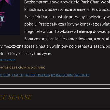
Bezkompromisowe arcydzieło Park Chan-woo
kinach na dwudziestolecie premiery! Prowadz
życie Oh Dae-su zostaje porwany i uwięziony w
pokoju. Przez cały czas jedyny kontakt ze świa
niego telewizor. To właśnie z telewizji dowiaduje
żona została brutalnie zamordowana, a on sta
 mężczyzna zostaje nagle uwolniony po piętnastu latach, p
ka, który zniszczył mu życie.
WOOK PARK
-HYUNG LIM, CHAN-WOOK PARK
IK CHOI
,
JI-TAE YU
,
HYE-JEONG KANG
,
BYUNG-OK KIM
,
DAE-HAN JI
ZE SEANSE