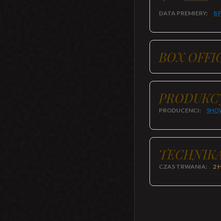
DATA PREMIERY:
8 
BOX OFFI
PRODUKC
PRODUCENCI:
SHO
TECHNIKA
CZAS TRWANIA:
2 