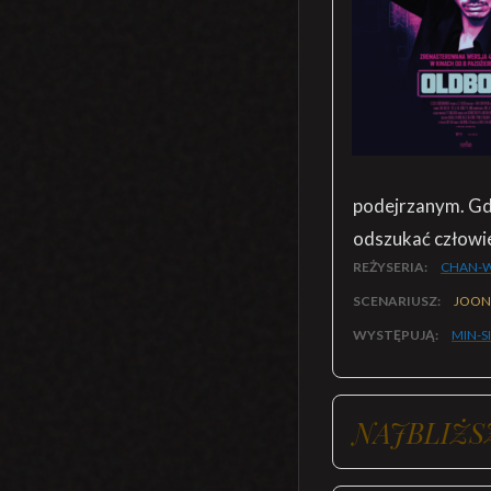
podejrzanym. Gdy
odszukać człowie
REŻYSERIA:
CHAN-
SCENARIUSZ:
JOON
WYSTĘPUJĄ:
MIN-S
NAJBLIŻS