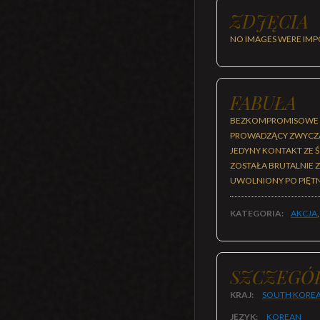
ZDJĘCIA
NO IMAGES WERE IMP
FABUŁA
BEZKOMPROMISOWE A
PROWADZĄCY ZWYCZAJ
JEDYNY KONTAKT ZE Ś
ZOSTAŁA BRUTALNIE 
UWOLNIONY PO PIĘTN
KATEGORIA:
AKCJA
SZCZEGÓ
KRAJ:
SOUTH KORE
JĘZYK:
KOREAN