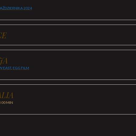
PAŹDZIERNIKA
2024
CE
JA
W EAST
,
EGG FILM
LIA
H 00 MIN