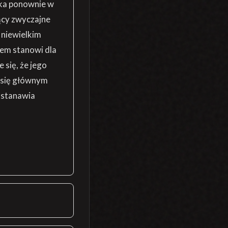
ka ponownie w
ący zwyczajne
 niewielkim
tem stanowi dla
 się, że jego
ł się głównym
ostanawia