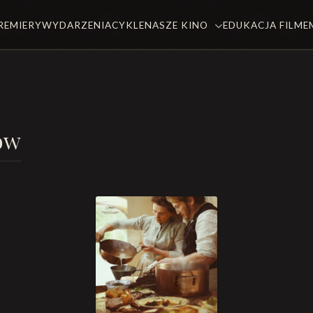
REMIERY
WYDARZENIA
CYKLE
NASZE KINO
EDUKACJA FILM
ów