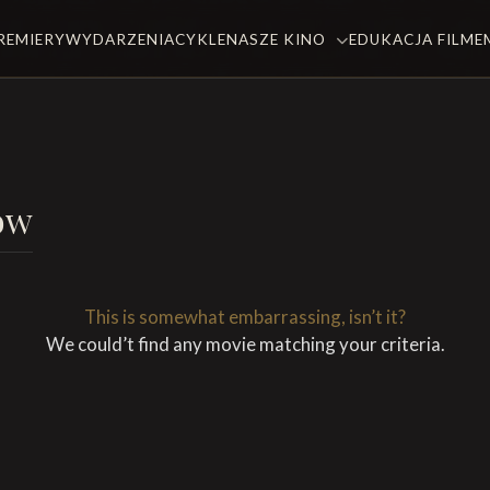
REMIERY
WYDARZENIA
CYKLE
NASZE KINO
EDUKACJA FILM
ów
This is somewhat embarrassing, isn’t it?
We could’t find any movie matching your criteria.