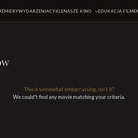
REMIERY
WYDARZENIA
CYKLE
NASZE KINO
EDUKACJA FILM
ów
This is somewhat embarrassing, isn’t it?
We could’t find any movie matching your criteria.