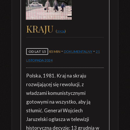
KRAJU
(
2024
)
-
-
OD LAT 15
85 MIN
DOKUMENTALNY
21
LISTOPADA
2024
Polska, 1981. Kraj na skraju
rozwijającej się rewolucji, z
władzami komunistycznymi
gotowymi na wszystko, aby ją
stłumić. Generał Wojciech
Jaruzelski ogłasza w telewizji
historyczną decyzję: 13 grudnia w