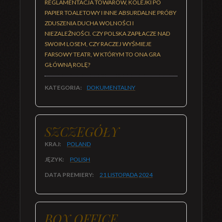
REGLAMENTACJA TOWARÓW, KOLEJKI PO
PAPIER TOALETOWY I INNE ABSURDALNE PRÓBY
ZDUSZENIA DUCHA WOLNOŚCI I
NIEZALEŻNOŚCI. CZY POLSKA ZAPŁACZE NAD
SWOIM LOSEM, CZY RACZEJ WYŚMIEJE
FARSOWY TEATR, W KTÓRYM TO ONA GRA
GŁÓWNĄ ROLĘ?
KATEGORIA:
DOKUMENTALNY
SZCZEGÓŁY
KRAJ:
POLAND
JĘZYK:
POLISH
DATA PREMIERY:
21 LISTOPADA
2024
BOX OFFICE