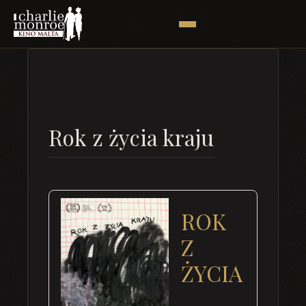
Rok z życia kraju
ROK
Z
ŻYCIA