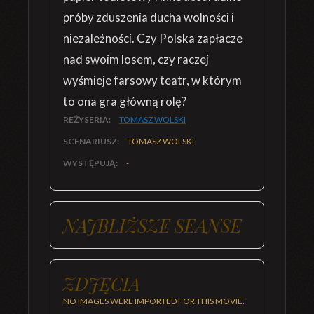
próby zduszenia ducha wolności i
niezależności. Czy Polska zapłacze
nad swoim losem, czy raczej
wyśmieje farsowy teatr, w którym
to ona gra główną rolę?
REŻYSERIA:
TOMASZ WOLSKI
SCENARIUSZ:
TOMASZ WOLSKI
WYSTĘPUJĄ:
-
NAJBLIŻSZE SEANSE
ZDJĘCIA
NO IMAGES WERE IMPORTED FOR THIS MOVIE.