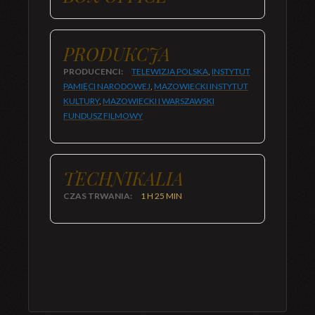
PRODUKCJA
PRODUCENCI:
TELEWIZJA POLSKA
,
INSTYTUT
PAMIĘCI NARODOWEJ
,
MAZOWIECKI INSTYTUT
KULTURY
,
MAZOWIECKI I WARSZAWSKI
FUNDUSZ FILMOWY
TECHNIKALIA
CZAS TRWANIA:
1 H 25 MIN