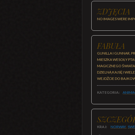
ZDJĘCIA
NO IMAGES WERE IMP
FABUŁA
GUNILLA I GUNNAR, P
MIESZKA WESOŁY PTAS
MAGICZNEGO ŚWIATA A
DZIELNĄ KAJSĘ I WIEL
WEJDŹCIE DO BAJKOW
KATEGORIA:
ANIMA
SZCZEGÓ
KRAJ:
NORWAY
,
SW