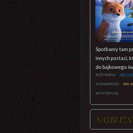
Spotkamy tam pso
innych postaci, k
do bajkowego świ
REŻYSERIA:
ARE AU
SCENARIUSZ:
ARE 
WYSTĘPUJĄ:
-
NAJBLIŻS