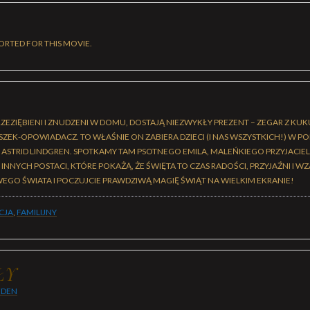
ORTED FOR THIS MOVIE.
RZEZIĘBIENI I ZNUDZENI W DOMU, DOSTAJĄ NIEZWYKŁY PREZENT – ZEGAR Z KU
ZEK-OPOWIADACZ. TO WŁAŚNIE ON ZABIERA DZIECI (I NAS WSZYSTKICH!) W P
STRID LINDGREN. SPOTKAMY TAM PSOTNEGO EMILA, MALEŃKIEGO PRZYJACIELA 
E INNYCH POSTACI, KTÓRE POKAŻĄ, ŻE ŚWIĘTA TO CZAS RADOŚCI, PRZYJAŹNI I W
EGO ŚWIATA I POCZUJCIE PRAWDZIWĄ MAGIĘ ŚWIĄT NA WIELKIM EKRANIE!
CJA
,
FAMILIJNY
ŁY
EDEN