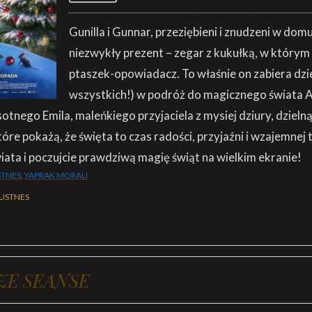
Gunilla i Gunnar, przeziębieni i znudzeni w dom
niezwykły prezent – zegar z kukułką, w który
ptaszek-opowiadacz. To właśnie on zabiera dziec
wszystkich!) w podróż do magicznego świata A
tnego Emila, maleńkiego przyjaciela z mysiej dziury, dzielną 
tóre pokażą, że święta to czas radości, przyjaźni i wzajemnej 
ata i poczujcie prawdziwą magię świąt na wielkim ekranie!
STNES
,
YAPRAK MORALI
AUSTNES
ZE SEANSE