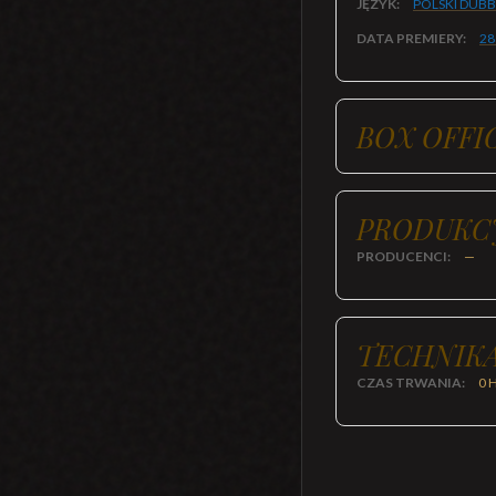
JĘZYK:
POLSKI DUB
DATA PREMIERY:
28
BOX OFFI
PRODUKC
PRODUCENCI:
—
TECHNIKA
CZAS TRWANIA:
0 