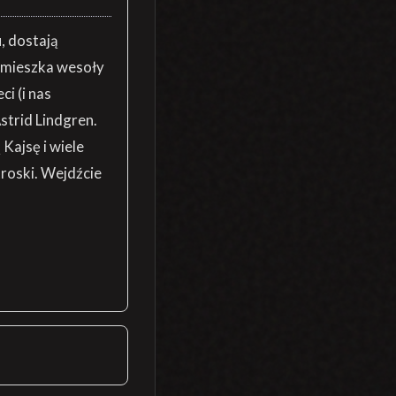
u, dostają
m mieszka wesoły
i (i nas
strid Lindgren.
Kajsę i wiele
troski. Wejdźcie