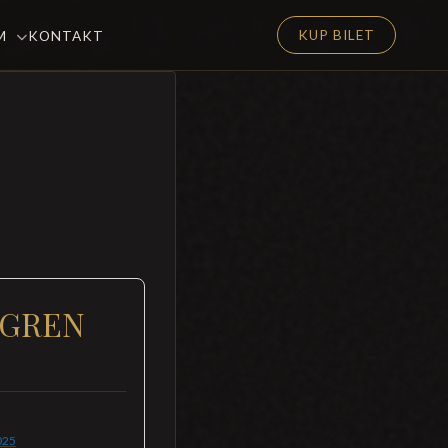
KUP BILET
EM
KONTAKT
DGREN
025