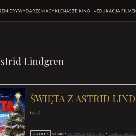
REMIERY
WYDARZENIA
CYKLE
NASZE KINO
EDUKACJA FILM
Astrid Lindgren
ŚWIĘTA Z ASTRID LIN
(
2025
)
-
-
OD LAT 5
53 MIN
ANIMACJA
,
FAMILIJNY
28 LISTOPADA
2