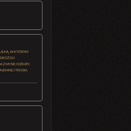
KUŁKĄ, W KTÓRYM
ODRÓŻ DO
Z MYSIEJ DZIURY,
ZAJEMNEJ TROSKI.