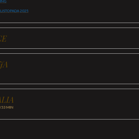
BING
 LISTOPADA
2025
CE
JA
LIA
H 53 MIN