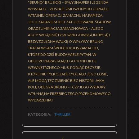
"BRUNO" BRUSICKI – BYŁY SNAJPER I LEGENDA
WYWIADU – ZOSTAJE ZMUSZONY DO UDZIAŁU
W TAJNEJ OPERACJI ZAMACHU NA PAPIEŻA.
JEGO ZADANIEM JEST ZATUSZOWANIE ŚLADÓW
ORAZ ELIMINACJA ZAMACHOWCA – ALEGO
AGCY. WCIĄGNIĘTY W SZPIEGOWSKĄ INTRYGĘ I
BEZWZGLĘDNĄ WALKĘ O WPŁYWY, BRUNO
TRAFIA W SAM ŚRODEK KULIS ZAMACHU,
KTÓRE DO DZIŚ BUDZĄ WIELE PYTAŃ. W
OBLICZU NARASTAJĄCEGO KONFLIKTU
WEWNĘTRZNEGO MUSI PODJĄĆ DECYZJE,
KTÓRE NIE TYLKO ZADECYDUJĄ O JEGO LOSIE,
ALE MOGĄ TEŻ ZMIENIĆ BIEG HISTORII. JAKĄ
ROLĘ ODEGRA BRUNO – I CZY JEGO WYBORY
WPŁYNĄ NA PRZEBIEG TEGO PRZEŁOMOWEGO
WYDARZENIA?
KATEGORIA:
THRILLER