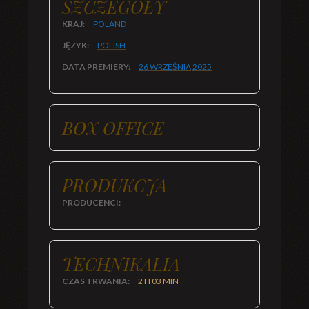
SZCZEGÓŁY
KRAJ:
POLAND
JĘZYK:
POLISH
DATA PREMIERY:
26 WRZEŚNIA
2025
BOX OFFICE
PRODUKCJA
PRODUCENCI:
—
TECHNIKALIA
CZAS TRWANIA:
2 H 03 MIN