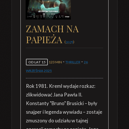
ZAMACH NA
PAPIEŻA
(
2025
)
-
-
OD LAT 15
123 MIN
THRILLER
26
WRZEŚNIA
2025
Rok 1981. Kreml wydaje rozkaz:
zlikwidować Jana Pawła II.
Konstanty "Bruno" Brusicki – były
snajper i legenda wywiadu – zostaje
zmuszony do udziału w tajnej