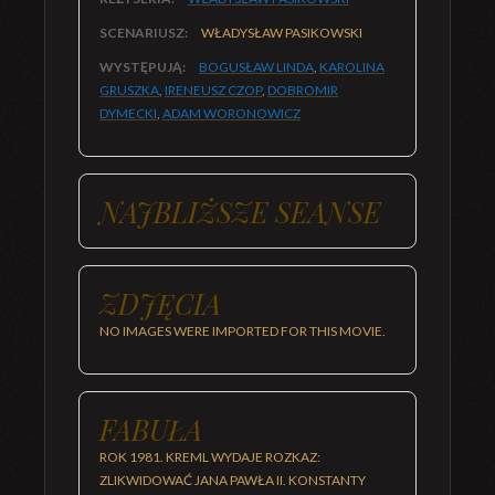
SCENARIUSZ:
WŁADYSŁAW PASIKOWSKI
WYSTĘPUJĄ:
BOGUSŁAW LINDA
,
KAROLINA
GRUSZKA
,
IRENEUSZ CZOP
,
DOBROMIR
DYMECKI
,
ADAM WORONOWICZ
NAJBLIŻSZE SEANSE
ZDJĘCIA
NO IMAGES WERE IMPORTED FOR THIS MOVIE.
FABUŁA
ROK 1981. KREML WYDAJE ROZKAZ:
ZLIKWIDOWAĆ JANA PAWŁA II. KONSTANTY