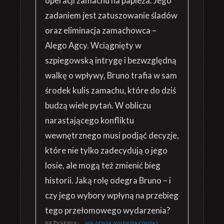
operacji zamachu na papieża. Jego
zadaniem jest zatuszowanie śladów
oraz eliminacja zamachowca –
Alego Agcy. Wciągnięty w
szpiegowską intrygę i bezwzględną
walkę o wpływy, Bruno trafia w sam
środek kulis zamachu, które do dziś
budzą wiele pytań. W obliczu
narastającego konfliktu
wewnętrznego musi podjąć decyzje,
które nie tylko zadecydują o jego
losie, ale mogą też zmienić bieg
historii. Jaką rolę odegra Bruno – i
czy jego wybory wpłyną na przebieg
tego przełomowego wydarzenia?
REŻYSERIA:
WŁADYSŁAW PASIKOWSKI