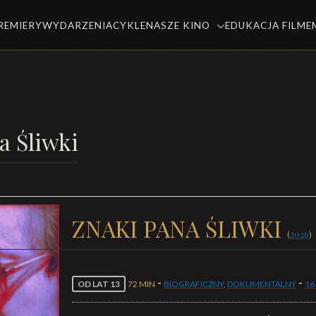
REMIERY
WYDARZENIA
CYKLE
NASZE KINO
EDUKACJA FILM
a Śliwki
ZNAKI PANA ŚLIWKI
(
2026
)
-
-
OD LAT 13
72 MIN
BIOGRAFICZNY
,
DOKUMENTALNY
16