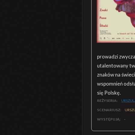
prowadzi zwyczaj
utalentowany twó
znaków na świeci
wspomnień odsłan
się Polskę.
REŻYSERIA:
URSZUL
SCENARIUSZ:
URSZ
WYSTĘPUJĄ:
-