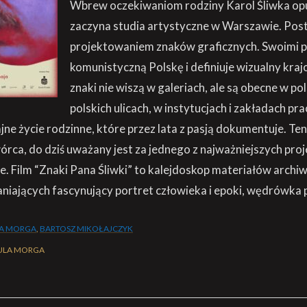
Wbrew oczekiwaniom rodziny Karol Śliwka opu
zaczyna studia artystyczne w Warszawie. Post
projektowaniem znaków graficznych. Swoimi 
komunistyczną Polskę i definiuje wizualny kraj
znaki nie wiszą w galeriach, ale są obecne w po
polskich ulicach, w instytucjach i zakładach pr
ne życie rodzinne, które przez lata z pasją dokumentuje. Te
rca, do dziś uważany jest za jednego z najważniejszych pr
e. Film “Znaki Pana Śliwki” to kalejdoskop materiałów archi
iających fascynujący portret człowieka i epoki, wędrówka 
A MORGA
,
BARTOSZ MIKOŁAJCZYK
ULA MORGA