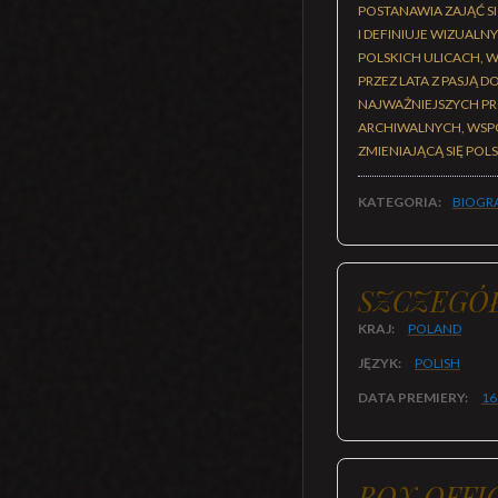
POSTANAWIA ZAJĄĆ S
I DEFINIUJE WIZUALN
POLSKICH ULICACH, 
PRZEZ LATA Z PASJĄ
NAJWAŻNIEJSZYCH PR
ARCHIWALNYCH, WSPO
ZMIENIAJĄCĄ SIĘ POLS
KATEGORIA:
BIOGR
SZCZEGÓ
KRAJ:
POLAND
JĘZYK:
POLISH
DATA PREMIERY:
16
BOX OFFI