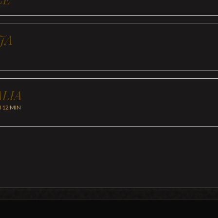
JA
LIA
H 12 MIN