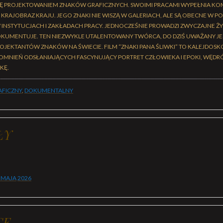
IĘ PROJEKTOWANIEM ZNAKÓW GRAFICZNYCH. SWOIMI PRACAMI WYPEŁNIA KO
Y KRAJOBRAZ KRAJU. JEGO ZNAKI NIE WISZĄ W GALERIACH, ALE SĄ OBECNE W 
W INSTYTUCJACH I ZAKŁADACH PRACY. JEDNOCZEŚNIE PROWADZI ZWYCZAJNE ŻY
 DOKUMENTUJE. TEN NIEZWYKLE UTALENTOWANY TWÓRCA, DO DZIŚ UWAŻANY JE
OJEKTANTÓW ZNAKÓW NA ŚWIECIE. FILM “ZNAKI PANA ŚLIWKI” TO KALEJDOS
MNIEŃ ODSŁANIAJĄCYCH FASCYNUJĄCY PORTRET CZŁOWIEKA I EPOKI, WĘDR
KĘ.
AFICZNY
,
DOKUMENTALNY
ŁY
 MAJA
2026
CE