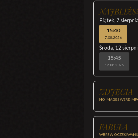
NAJBLIŻS
Piątek
,
7 sierpni
15:40
7.08.2026
Środa
,
12 sierpn
15:45
12.08.2026
ZDJĘCIA
NO IMAGES WERE IMP
FABUŁA
WBREW OCZEKIWANIOM