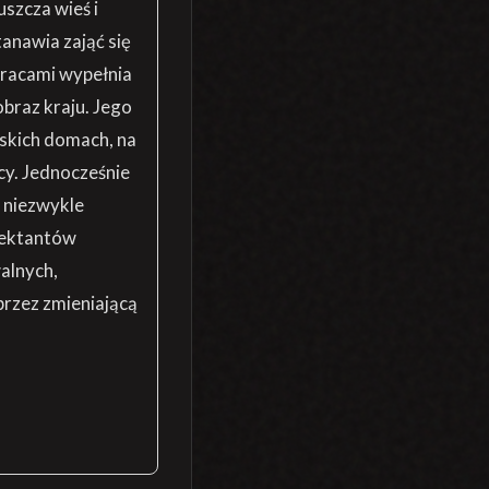
szcza wieś i
anawia zająć się
pracami wypełnia
obraz kraju. Jego
lskich domach, na
acy. Jednocześnie
n niezwykle
ojektantów
walnych,
przez zmieniającą