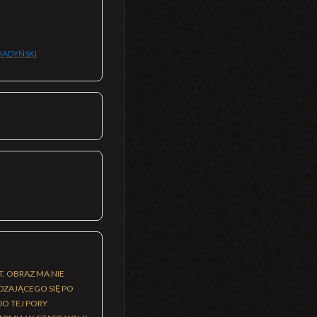
HADYŃSKI
. OBRAZ MA NIE
DZAJĄCEGO SIĘ PO
O TEJ PORY