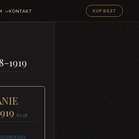
KUP BILET
EM
KONTAKT
8-1919
ANIE
1919
(
2021
)
LISTOPADA
2021