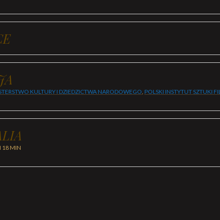
CE
JA
STERSTWO KULTURY I DZIEDZICTWA NARODOWEGO
,
POLSKI INSTYTUT SZTUKI 
LIA
H 18 MIN