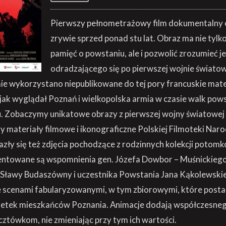
Pierwszy pełnometrażowy film dokumentalny 
zrywie sprzed ponad stu lat. Obraz ma nie tylk
pamięć o powstaniu, ale i pozwolić zrozumieć j
odradzającego się po pierwszej wojnie świato
mie wykorzystano niepublikowane do tej pory francuskie mate
 jak wyglądał Poznań i wielkopolska armia w czasie walk po
u. Zobaczymy unikatowe obrazy z pierwszej wojny światowe
 materiały filmowe i ikonograficzne Polskiej Filmoteki Nar
zły się też zdjęcia pochodzące z rodzinnych kolekcji potom
entowane są wspomnienia gen. Józefa Dowbor – Muśnickieg
i Sławy Budaszówny i uczestnika Powstania Jana Kąkolewskie
ze scenami fabularyzowanymi, w tym zbiorowymi, które postał
etek mieszkańców Poznania. Animacje dodają współczesne
cztówkom, nie zmieniając przy tym ich wartości.