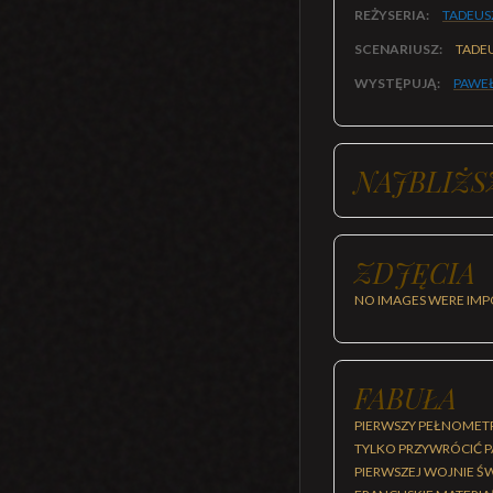
REŻYSERIA:
TADEUS
SCENARIUSZ:
TADE
WYSTĘPUJĄ:
PAWEŁ
NAJBLIŻS
ZDJĘCIA
NO IMAGES WERE IMP
FABUŁA
PIERWSZY PEŁNOMETR
TYLKO PRZYWRÓCIĆ P
PIERWSZEJ WOJNIE Ś