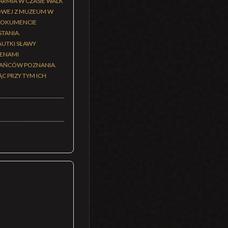
ARMIA W CZASIE WALK
TOWEJ Z MUZEUM W
 DOKUMENCIE
TANIA.
AUTKI SŁAWY
CENAMI
KAŃCÓW POZNANIA.
C PRZY TYM ICH