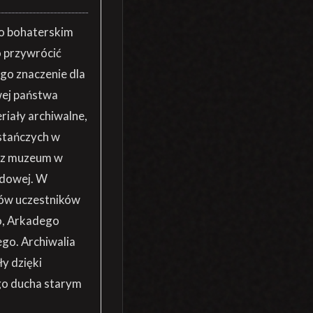
o bohaterskim
o przywrócić
ego znaczenie dla
wej państwa
riały archiwalne,
wstańczych w
j z muzeum w
odowej. W
ków uczestników
o, Arkadego
go. Archiwalia
y dzięki
go ducha starym