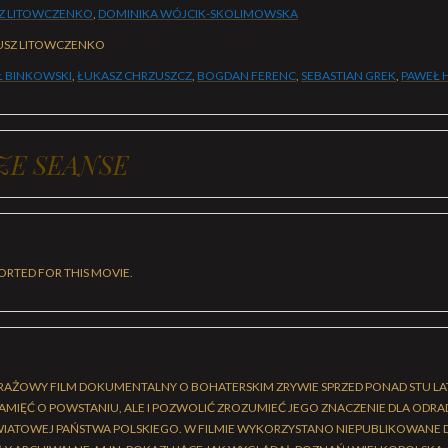
Z LITOWCZENKO
,
DOMINIKA WÓJCIK-SKOLIMOWSKA
USZ LITOWCZENKO
 BINKOWSKI
,
ŁUKASZ CHRZUSZCZ
,
BOGDAN FERENC
,
SEBASTIAN GREK
,
PAWEŁ 
ZE SEANSE
ORTED FOR THIS MOVIE.
AŻOWY FILM DOKUMENTALNY O BOHATERSKIM ZRYWIE SPRZED PONAD STU LAT
AMIĘĆ O POWSTANIU, ALE I POZWOLIĆ ZROZUMIEĆ JEGO ZNACZENIE DLA ODRA
WIATOWEJ PAŃSTWA POLSKIEGO. W FILMIE WYKORZYSTANO NIEPUBLIKOWANE D