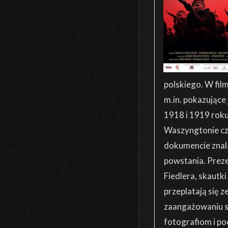
polskiego. W fil
m.in. pokazujące
1918 i 1919 rok
Waszyngtonie czy
dokumencie znala
powstania. Prez
Fiedlera, skautk
przeplatają się 
zaangażowaniu s
fotografiom i po