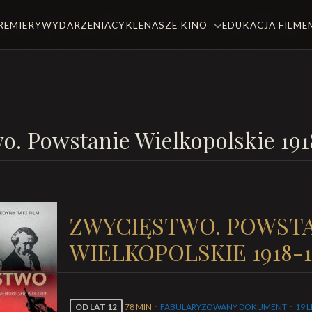
REMIERY
WYDARZENIA
CYKLE
NASZE KINO
EDUKACJA FILM
o. Powstanie Wielkopolskie 191
ZWYCIĘSTWO. POWST
WIELKOPOLSKIE 1918-
-
-
OD LAT 12
78 MIN
FABULARYZOWANY DOKUMENT
19 