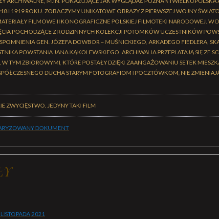
ŁY ARCHIWALNE, M.IN. POKAZUJĄCE JAK WYGLĄDAŁ POZNAŃ I WIELKOPOLSKA 
8 I 1919 ROKU. ZOBACZYMY UNIKATOWE OBRAZY Z PIERWSZEJ WOJNY ŚWIA
ATERIAŁY FILMOWE I IKONOGRAFICZNE POLSKIEJ FILMOTEKI NARODOWEJ. W
DJĘCIA POCHODZĄCE Z RODZINNYCH KOLEKCJI POTOMKÓW UCZESTNIKÓW POWS
POMNIENIA GEN. JÓZEFA DOWBOR – MUŚNICKIEGO, ARKADEGO FIEDLERA, SK
TNIKA POWSTANIA JANA KĄKOLEWSKIEGO. ARCHIWALIA PRZEPLATAJĄ SIĘ ZE S
W TYM ZBIOROWYMI, KTÓRE POSTAŁY DZIĘKI ZAANGAŻOWANIU SETEK MIESZ
PÓŁCZESNEGO DUCHA STARYM FOTOGRAFIOM I POCZTÓWKOM, NIE ZMIENIAJĄ
IE ZWYCIĘSTWO. JEDYNY TAKI FILM
ARYZOWANY DOKUMENT
ŁY
 LISTOPADA
2021