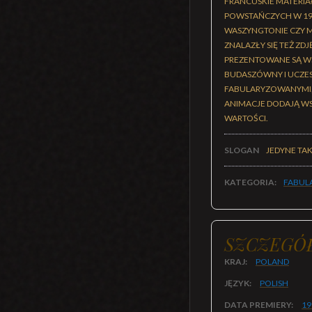
FRANCUSKIE MATERIA
POWSTAŃCZYCH W 191
WASZYNGTONIE CZY M
ZNALAZŁY SIĘ TEŻ Z
PREZENTOWANE SĄ WS
BUDASZÓWNY I UCZES
FABULARYZOWANYMI, 
ANIMACJE DODAJĄ WS
WARTOŚCI.
SLOGAN
JEDYNE TAK
KATEGORIA:
FABUL
SZCZEGÓ
KRAJ:
POLAND
JĘZYK:
POLISH
DATA PREMIERY:
19