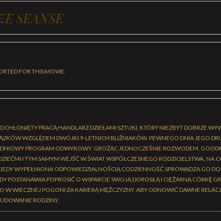
ZE SEANSE
ORTED FOR THIS MOVIE.
OCHŁONIĘTY PRACĄ HANDLARZ DZIEŁAMI SZTUKI, KTÓRY NIEZBYT DOBRZE WYWI
ZKÓW WZGLĘDEM DWÓJKI 9-LETNICH BLIŹNIAKÓW. PEWNEGO DNIA JEGO DR
0-DNIOWY PROGRAM ODWYKOWY, GROŻĄC JEDNOCZEŚNIE ROZWODEM. GOODR
 DZIEĆMI I TYM SAMYM WEJŚĆ W ŚWIAT WSPÓŁCZESNEGO RODZICIELSTWA, NA C
IEDY WYPEŁNIONA ODPOWIEDZIALNOŚCIĄ CODZIENNOŚĆ SPROWADZA GO DO P
NDY POSTANAWIA POPROSIĆ O WSPARCIE SWOJĄ DOROSŁĄ I CIĘŻARNĄ CÓRKĘ GR
O W WIECZNEJ POGONI ZA KARIERĄ MĘŻCZYZNY, ABY ODNOWIĆ DAWNE RELACJ
BUDOWANIE RODZINY.