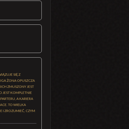
ĄZUJE SIĘ Z
UGA ŻONA OPUSZCZA
ICH ZMUSZONY JEST
O JEST KOMPLETNIE
ARTERU, A KARIERA
ACE. TO WIELKA
E I ZROZUMIEĆ, CZYM