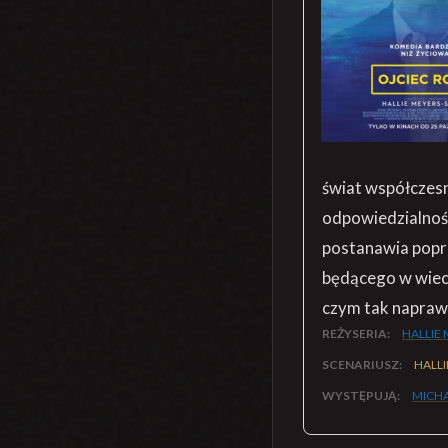
świat współczesn
odpowiedzialnośc
postanawia popro
będącego w wiecz
czym tak napraw
REŻYSERIA:
HALLIE
SCENARIUSZ:
HALLI
WYSTĘPUJĄ:
MICH