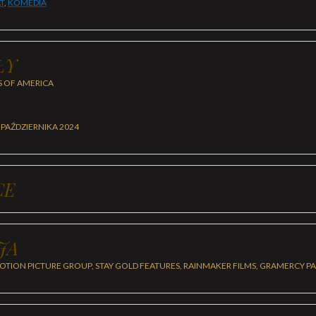
T
,
KOMEDIA
ŁY
S OF AMERICA
 PAŹDZIERNIKA 2024
CE
JA
OTION PICTURE GROUP, STAY GOLD FEATURES, RAINMAKER FILMS, GRAMERCY P