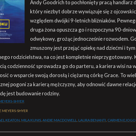
Andy Goodrich to pochłonięty pracą handlarz d
który niezbyt dobrze wywiązuje się z ojcowsk
względem dwójki 9-letnich bliźniaków. Pewneg
druga żona opuszcza go i rozpoczyna 90-dnio
odwykowy, grożąc jednocześnie rozwodem. G
zmuszony jest przejąć opiekę nad dziećmi i ty
ego rodzicielstwa, na co jest kompletnie nieprzygotowany.
ią codzienność sprowadza go do parteru, a kariera wisi na 
sić o wsparcie swoją dorosłą i ciężarną córkę Grace. To wiel
nej pogoni za karierą mężczyzny, aby odnowić dawne relacje
dę jest budowanie rodziny.
 MEYERS-SHYER
E MEYERS-SHYER
AEL KEATON
,
MILA KUNIS
,
ANDIE MACDOWELL
,
LAURA BENANTI
,
CARMEN EJOGO