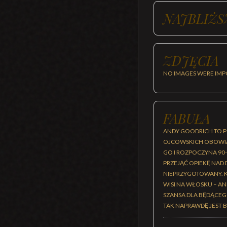
NAJBLIŻS
ZDJĘCIA
NO IMAGES WERE IMP
FABUŁA
ANDY GOODRICH TO P
OJCOWSKICH OBOWIĄ
GO I ROZPOCZYNA 9
PRZEJĄĆ OPIEKĘ NAD
NIEPRZYGOTOWANY. K
WISI NA WŁOSKU – A
SZANSA DLA BĘDĄCEG
TAK NAPRAWDĘ JEST 