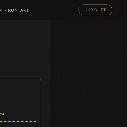
KUP BILET
EM
KONTAKT
024