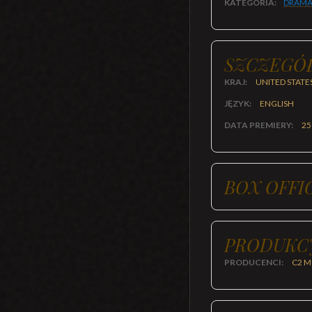
KATEGORIA:
DRAMA
SZCZEGÓ
KRAJ:
UNITED STATE
JĘZYK:
ENGLISH
DATA PREMIERY:
25
BOX OFFI
PRODUKC
PRODUCENCI:
C2 M