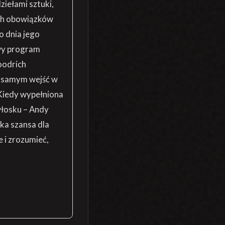
ziełami sztuki,
ich obowiązków
o dnia jego
wy program
oodrich
m samym wejść w
 Kiedy wypełniona
włosku – Andy
ka szansa dla
 i zrozumieć,