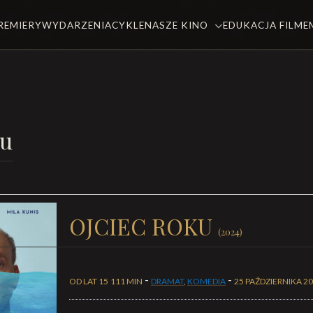
REMIERY
WYDARZENIA
CYKLE
NASZE KINO
EDUKACJA FILM
ku
OJCIEC ROKU
(2024)
-
-
OD LAT 15
111 MIN
DRAMAT
,
KOMEDIA
25 PAŹDZIERNIKA 2