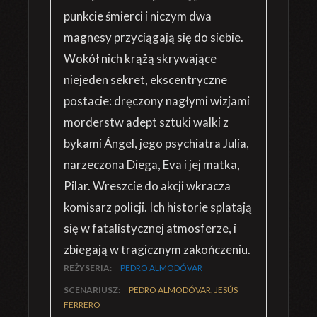
punkcie śmierci i niczym dwa
magnesy przyciągają się do siebie.
Wokół nich krążą skrywające
niejeden sekret, ekscentryczne
postacie: dręczony nagłymi wizjami
morderstw adept sztuki walki z
bykami Ángel, jego psychiatra Julia,
narzeczona Diega, Eva i jej matka,
Pilar. Wreszcie do akcji wkracza
komisarz policji. Ich historie splatają
się w fatalistycznej atmosferze, i
zbiegają w tragicznym zakończeniu.
REŻYSERIA:
PEDRO ALMODÓVAR
SCENARIUSZ:
PEDRO ALMODÓVAR, JESÚS
FERRERO