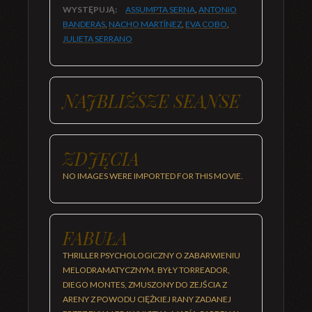
WYSTĘPUJĄ:
ASSUMPTA SERNA
,
ANTONIO
BANDERAS
,
NACHO MARTÍNEZ
,
EVA COBO
,
JULIETA SERRANO
NAJBLIŻSZE SEANSE
ZDJĘCIA
NO IMAGES WERE IMPORTED FOR THIS MOVIE.
FABUŁA
THRILLER PSYCHOLOGICZNY O ZABARWIENIU
MELODRAMATYCZNYM. BYŁY TORREADOR,
DIEGO MONTES, ZMUSZONY DO ZEJŚCIA Z
ARENY Z POWODU CIĘŻKIEJ RANY ZADANEJ