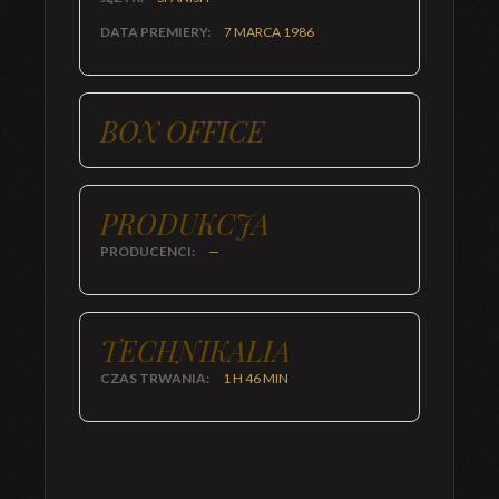
DATA PREMIERY:
7 MARCA 1986
BOX OFFICE
PRODUKCJA
PRODUCENCI:
—
TECHNIKALIA
CZAS TRWANIA:
1 H 46 MIN