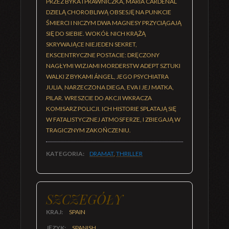
PRZEZ BYKA I PRAWNICZKA, MARÍA CARDENAL
DZIELĄ CHOROBLIWĄ OBSESJĘ NA PUNKCIE
ŚMIERCI I NICZYM DWA MAGNESY PRZYCIĄGAJĄ
SIĘ DO SIEBIE. WOKÓŁ NICH KRĄŻĄ
SKRYWAJĄCE NIEJEDEN SEKRET,
EKSCENTRYCZNE POSTACIE: DRĘCZONY
NAGŁYMI WIZJAMI MORDERSTW ADEPT SZTUKI
WALKI Z BYKAMI ÁNGEL, JEGO PSYCHIATRA
JULIA, NARZECZONA DIEGA, EVA I JEJ MATKA,
PILAR. WRESZCIE DO AKCJI WKRACZA
KOMISARZ POLICJI. ICH HISTORIE SPLATAJĄ SIĘ
W FATALISTYCZNEJ ATMOSFERZE, I ZBIEGAJĄ W
TRAGICZNYM ZAKOŃCZENIU.
KATEGORIA:
DRAMAT
,
THRILLER
SZCZEGÓŁY
KRAJ:
SPAIN
JĘZYK:
SPANISH