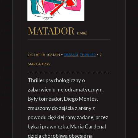
MATADOR
(1986)
-
-
OD LAT 18
106 MIN
DRAMAT
,
THRILLER
7
MARCA 1986
Thriller psychologiczny o
zabarwieniu melodramatycznym.
Były torreador, Diego Montes,
zmuszony do zejścia z areny z
powodu ciężkiej rany zadanej przez
byka i prawniczka, María Cardenal
dzielą chorobliwą obsesję na