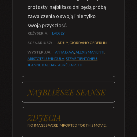
protesty, najbliższe dni będą próbą
zawalczenia o swoją i nie tylko
swoją przyszłość.
REŻYSERIA:
LADJ LY
SCENARIUSZ:
LADJ LY, GIORDANO GEDERLINI
WYSTĘPUJĄ:
ANTA DIAW
,
ALEXIS MANENTI
,
ARISTOTE LUYINDULA
,
STEVE TIENTCHEU
,
JEANNE BALIBAR
,
AURÉLIA PETIT
NAJBLIŻSZE SEANSE
ZDJĘCIA
NO IMAGES WERE IMPORTED FOR THIS MOVIE.