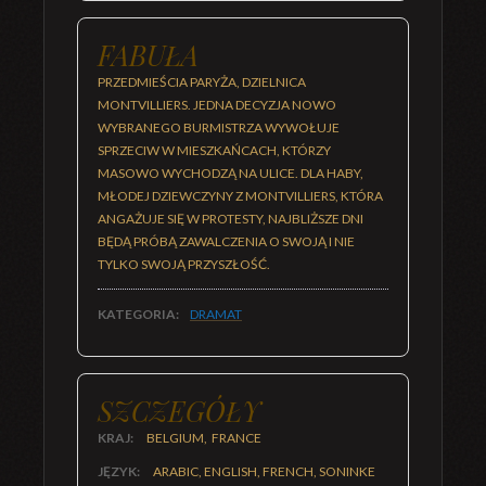
FABUŁA
PRZEDMIEŚCIA PARYŻA, DZIELNICA
MONTVILLIERS. JEDNA DECYZJA NOWO
WYBRANEGO BURMISTRZA WYWOŁUJE
SPRZECIW W MIESZKAŃCACH, KTÓRZY
MASOWO WYCHODZĄ NA ULICE. DLA HABY,
MŁODEJ DZIEWCZYNY Z MONTVILLIERS, KTÓRA
ANGAŻUJE SIĘ W PROTESTY, NAJBLIŻSZE DNI
BĘDĄ PRÓBĄ ZAWALCZENIA O SWOJĄ I NIE
TYLKO SWOJĄ PRZYSZŁOŚĆ.
KATEGORIA:
DRAMAT
SZCZEGÓŁY
KRAJ:
BELGIUM, FRANCE
JĘZYK:
ARABIC, ENGLISH, FRENCH, SONINKE