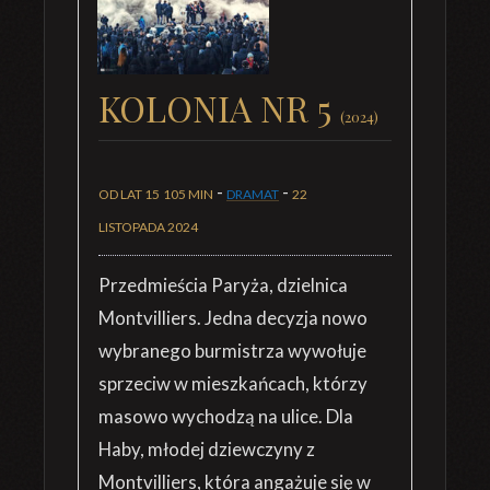
KOLONIA NR 5
(2024)
-
-
OD LAT 15
105 MIN
DRAMAT
22
LISTOPADA 2024
Przedmieścia Paryża, dzielnica
Montvilliers. Jedna decyzja nowo
wybranego burmistrza wywołuje
sprzeciw w mieszkańcach, którzy
masowo wychodzą na ulice. Dla
Haby, młodej dziewczyny z
Montvilliers, która angażuje się w