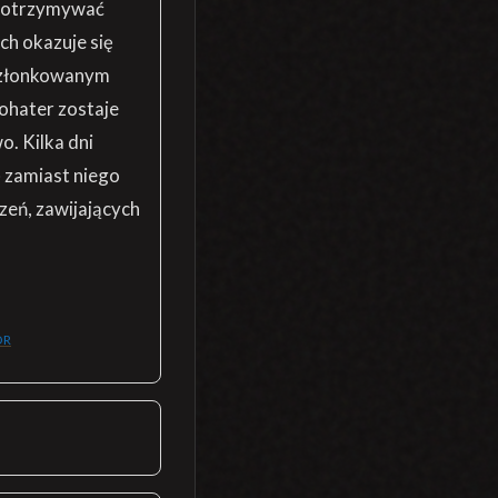
ą otrzymywać
ch okazuje się
członkowanym
bohater zostaje
. Kilka dni
ię zamiast niego
eń, zawijających
OR