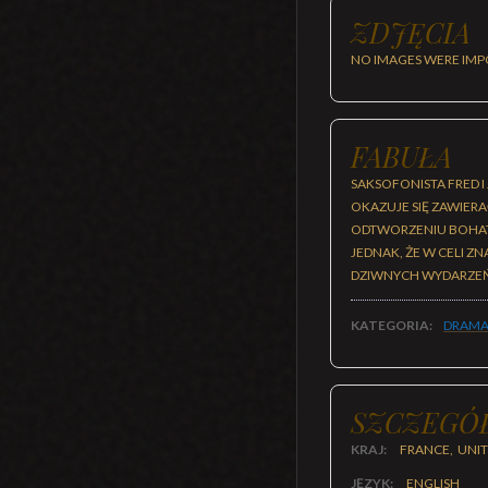
ZDJĘCIA
NO IMAGES WERE IMP
FABUŁA
SAKSOFONISTA FRED I
OKAZUJE SIĘ ZAWIER
ODTWORZENIU BOHATE
JEDNAK, ŻE W CELI 
DZIWNYCH WYDARZEŃ,
KATEGORIA:
DRAMA
SZCZEGÓ
KRAJ:
FRANCE, UNIT
JĘZYK:
ENGLISH