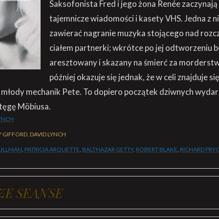
Saksofonista Fred i jego żona Renée zaczynaj
tajemnicze wiadomości i kasety VHS. Jedna z ni
zawierać nagranie muzyka stojącego nad roz
ciałem partnerki; wkrótce po jej odtworzeniu 
aresztowany i skazany na śmierć za morderstwo
później okazuje się jednak, że w celi znajduje s
młody mechanik Pete. To dopiero początek dziwnych wydarz
stęgę Möbiusa.
LYNCH
 GIFFORD, DAVID LYNCH
PULLMAN
,
PATRICIA ARQUETTE
,
BALTHAZAR GETTY
,
ROBERT BLAKE
,
RICHARD PRY
ZE SEANSE