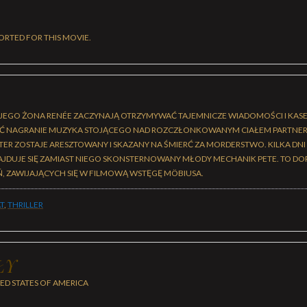
ORTED FOR THIS MOVIE.
 JEGO ŻONA RENÉE ZACZYNAJĄ OTRZYMYWAĆ TAJEMNICZE WIADOMOŚCI I KASET
AĆ NAGRANIE MUZYKA STOJĄCEGO NAD ROZCZŁONKOWANYM CIAŁEM PARTNERK
R ZOSTAJE ARESZTOWANY I SKAZANY NA ŚMIERĆ ZA MORDERSTWO. KILKA DNI 
ZNAJDUJE SIĘ ZAMIAST NIEGO SKONSTERNOWANY MŁODY MECHANIK PETE. TO D
 ZAWIJAJĄCYCH SIĘ W FILMOWĄ WSTĘGĘ MÖBIUSA.
T
,
THRILLER
ŁY
ED STATES OF AMERICA