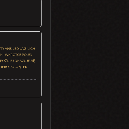
Y VHS. JEDNA Z NICH
I; WKRÓTCE PO JEJ
PÓŹNIEJ OKAZUJE SIĘ
OPIERO POCZĄTEK