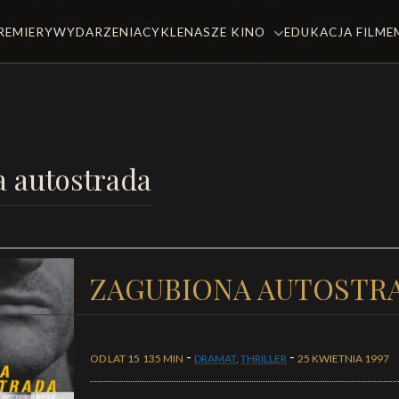
REMIERY
WYDARZENIA
CYKLE
NASZE KINO
EDUKACJA FILM
 autostrada
ZAGUBIONA AUTOSTR
-
-
OD LAT 15
135 MIN
DRAMAT
,
THRILLER
25 KWIETNIA 1997