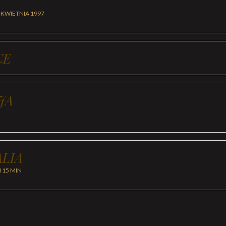
 KWIETNIA 1997
CE
JA
LIA
H 15 MIN