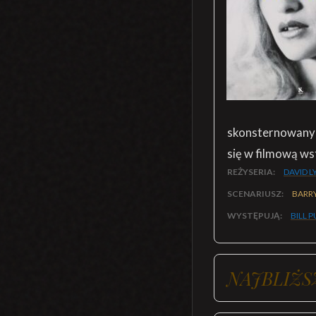
skonsternowany 
się w filmową w
REŻYSERIA:
DAVID 
SCENARIUSZ:
BARRY
WYSTĘPUJĄ:
BILL 
NAJBLIŻS