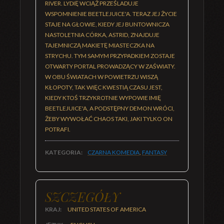
RIVER. LYDIĘ WCIĄŻ PRZEŚLADUJE
WSPOMNIENIE BEETLEJUICE'A. TERAZ JEJ ŻYCIE
STAJE NA GŁOWIE, KIEDY JEJ BUNTOWNICZA
NASTOLETNIA CÓRKA, ASTRID, ZNAJDUJE
TAJEMNICZĄ MAKIETĘ MIASTECZKA NA
STRYCHU. TYM SAMYM PRZYPADKIEM ZOSTAJE
OTWARTY PORTAL PROWADZĄCY W ZAŚWIATY.
W OBU ŚWIATACH W POWIETRZU WISZĄ
KŁOPOTY, TAK WIĘC KWESTIĄ CZASU JEST,
KIEDY KTOŚ TRZYKROTNIE WYPOWIE IMIĘ
BEETLEJUICE'A, A PODSTĘPNY DEMON WRÓCI,
ŻEBY WYWOŁAĆ CHAOS TAKI, JAKI TYLKO ON
POTRAFI.
KATEGORIA:
CZARNA KOMEDIA
,
FANTASY
SZCZEGÓŁY
KRAJ:
UNITED STATES OF AMERICA