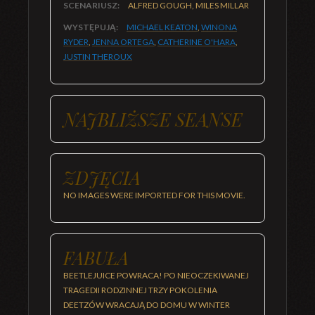
SCENARIUSZ:
ALFRED GOUGH, MILES MILLAR
WYSTĘPUJĄ:
MICHAEL KEATON
,
WINONA
RYDER
,
JENNA ORTEGA
,
CATHERINE O'HARA
,
JUSTIN THEROUX
NAJBLIŻSZE SEANSE
ZDJĘCIA
NO IMAGES WERE IMPORTED FOR THIS MOVIE.
FABUŁA
BEETLEJUICE POWRACA! PO NIEOCZEKIWANEJ
TRAGEDII RODZINNEJ TRZY POKOLENIA
DEETZÓW WRACAJĄ DO DOMU W WINTER