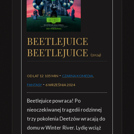
BEETLEJUICE
BEETLEJUICE
(2024)
-
OD LAT 12
105 MIN
CZARNA KOMEDIA
,
-
FANTASY
6 WRZEŚNIA 2024
Beetlejuice powraca! Po
nieoczekiwanej tragedii rodzinnej
trzy pokolenia Deetzów wracają do
domu w Winter River. Lydię wciąż