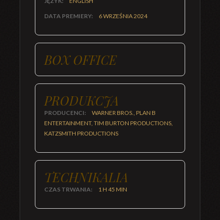
JĘZYK:
ENGLISH
DATA PREMIERY:
6 WRZEŚNIA 2024
BOX OFFICE
PRODUKCJA
PRODUCENCI:
WARNER BROS., PLAN B
ENTERTAINMENT, TIM BURTON PRODUCTIONS,
KATZSMITH PRODUCTIONS
TECHNIKALIA
CZAS TRWANIA:
1 H 45 MIN