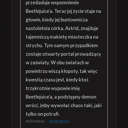
prześladuje wspomnienie
Beetlejuice'a. Teraz jej życie staje na
głowie, kiedy jej buntownicza
nastoletnia córka, Astrid, znajduje
tajemniczą makietę miasteczka na
strychu. Tym samym przypadkiem
zostaje otwarty portal prowadzący
w zaświaty. W obu światach w
powietrzu wiszą kłopoty, tak więc
kwestią czasu jest, kiedy ktoś
trzykrotnie wypowie imię
Beetlejuice'a, a podstępny demon
wróci, żeby wywołać chaos taki, jaki
tylko on potrafi.
REŻYSERIA:
TIM BURTON