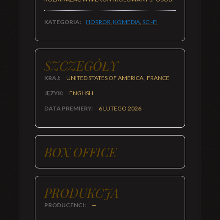
KATEGORIA:
HORROR
,
KOMEDIA
,
SCI-FI
SZCZEGÓŁY
KRAJ:
UNITED STATES OF AMERICA, FRANCE
JĘZYK:
ENGLISH
DATA PREMIERY:
6 LUTEGO 2026
BOX OFFICE
PRODUKCJA
PRODUCENCI:
—