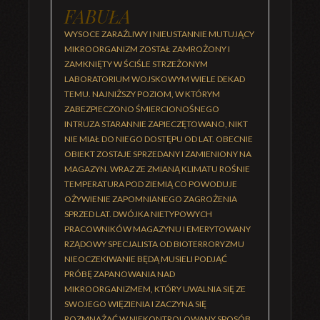
FABUŁA
WYSOCE ZARAŹLIWY I NIEUSTANNIE MUTUJĄCY
MIKROORGANIZM ZOSTAŁ ZAMROŻONY I
ZAMKNIĘTY W ŚCIŚLE STRZEŻONYM
LABORATORIUM WOJSKOWYM WIELE DEKAD
TEMU. NAJNIŻSZY POZIOM, W KTÓRYM
ZABEZPIECZONO ŚMIERCIONOŚNEGO
INTRUZA STARANNIE ZAPIECZĘTOWANO, NIKT
NIE MIAŁ DO NIEGO DOSTĘPU OD LAT. OBECNIE
OBIEKT ZOSTAJE SPRZEDANY I ZAMIENIONY NA
MAGAZYN. WRAZ ZE ZMIANĄ KLIMATU ROŚNIE
TEMPERATURA POD ZIEMIĄ CO POWODUJE
OŻYWIENIE ZAPOMNIANEGO ZAGROŻENIA
SPRZED LAT. DWÓJKA NIETYPOWYCH
PRACOWNIKÓW MAGAZYNU I EMERYTOWANY
RZĄDOWY SPECJALISTA OD BIOTERRORYZMU
NIEOCZEKIWANIE BĘDĄ MUSIELI PODJĄĆ
PRÓBĘ ZAPANOWANIA NAD
MIKROORGANIZMEM, KTÓRY UWALNIA SIĘ ZE
SWOJEGO WIĘZIENIA I ZACZYNA SIĘ
ROZMNAŻAĆ W NIEKONTROLOWANY SPOSÓB.