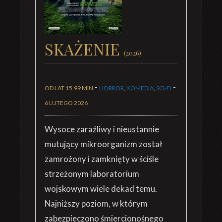
SKAŻENIE
(2026)
-
-
OD LAT 15
99 MIN
HORROR
,
KOMEDIA
,
SCI-FI
6 LUTEGO 2026
Wysoce zaraźliwy i nieustannie
mutujący mikroorganizm został
zamrożony i zamknięty w ściśle
strzeżonym laboratorium
wojskowym wiele dekad temu.
Najniższy poziom, w którym
zabezpieczono śmiercionośnego