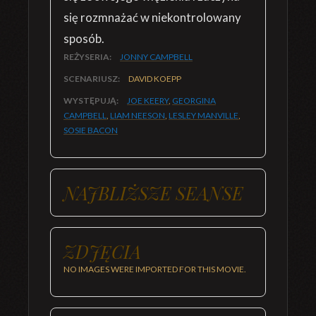
się rozmnażać w niekontrolowany
sposób.
REŻYSERIA:
JONNY CAMPBELL
SCENARIUSZ:
DAVID KOEPP
WYSTĘPUJĄ:
JOE KEERY
,
GEORGINA
CAMPBELL
,
LIAM NEESON
,
LESLEY MANVILLE
,
SOSIE BACON
NAJBLIŻSZE SEANSE
ZDJĘCIA
NO IMAGES WERE IMPORTED FOR THIS MOVIE.