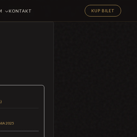
KUP BILET
EM
KONTAKT
5)
IA 2025