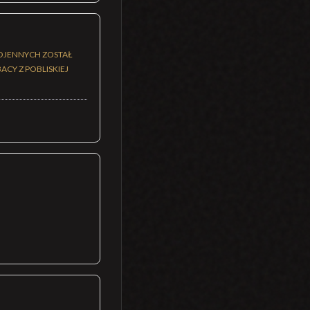
WOJENNYCH ZOSTAŁ
CY Z POBLISKIEJ