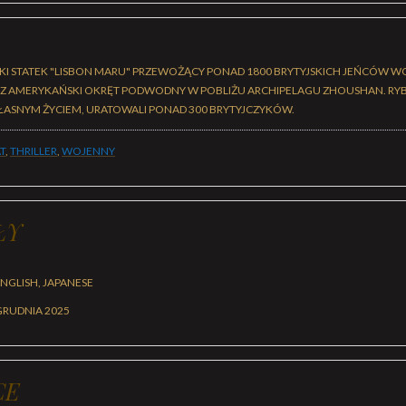
KI STATEK "LISBON MARU" PRZEWOŻĄCY PONAD 1800 BRYTYJSKICH JEŃCÓW 
 AMERYKAŃSKI OKRĘT PODWODNY W POBLIŻU ARCHIPELAGU ZHOUSHAN. RYBA
ŁASNYM ŻYCIEM, URATOWALI PONAD 300 BRYTYJCZYKÓW.
T
,
THRILLER
,
WOJENNY
ŁY
NGLISH, JAPANESE
GRUDNIA 2025
CE