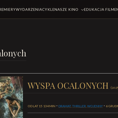
REMIERY
WYDARZENIA
CYKLE
NASZE KINO
EDUKACJA FILM
alonych
WYSPA OCALONYCH
(202
-
-
OD LAT 15
134 MIN
DRAMAT
,
THRILLER
,
WOJENNY
6 GRUDN