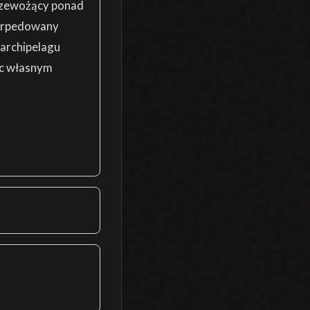
przewożący ponad
torpedowany
archipelagu
ąc własnym