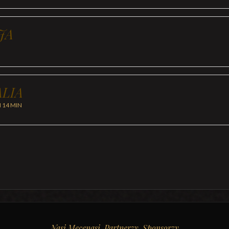
JA
LIA
H 14 MIN
Nasi Mecenasi, Partnerzy, Sponsorzy