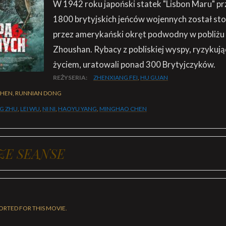
W 1942 roku japoński statek "Lisbon Maru" 
1800 brytyjskich jeńców wojennych został s
przez amerykański okręt podwodny w pobliżu 
Zhoushan. Rybacy z pobliskiej wyspy, ryzykuj
życiem, uratowali ponad 300 Brytyjczyków.
REŻYSERIA:
ZHENXIANG FEI
,
HU GUAN
CHEN, RUNNIAN DONG
G ZHU
,
LEI WU
,
NI NI
,
HAOYU YANG
,
MINGHAO CHEN
ZE SEANSE
ORTED FOR THIS MOVIE.