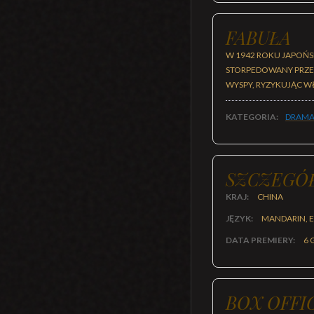
FABUŁA
W 1942 ROKU JAPOŃS
STORPEDOWANY PRZEZ
WYSPY, RYZYKUJĄC W
KATEGORIA:
DRAMA
SZCZEGÓ
KRAJ:
CHINA
JĘZYK:
MANDARIN, E
DATA PREMIERY:
6 
BOX OFFI