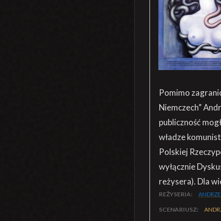
Pomimo zagranic
Niemczech” Andrz
publiczność mogł
władze komunisty
Polskiej Rzeczyp
wyłącznie Dysku
reżysera). Dla wi
REŻYSERIA:
ANDRZE
SCENARIUSZ:
ANDRZ