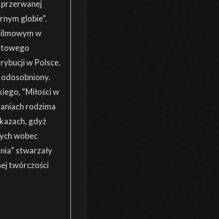
 przerwanej
rnym globie”.
Filmowym w
iatowego
trybucji w Polsce.
ł odosobniony.
iego, “Miłości w
naniach rodzima
okazach, gdyż
nych wobec
nia” stwarzały
ej twórczości