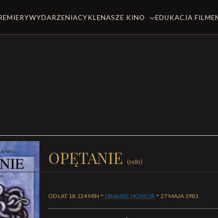
REMIERY
WYDARZENIA
CYKLE
NASZE KINO
EDUKACJA FILM
OPĘTANIE
(1981)
-
-
OD LAT 18
124 MIN
DRAMAT
,
HORROR
27 MAJA 1981