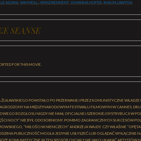
LLE ADJANI
,
SAM NEILL
,
HEINZ BENNENT
,
JOHANNA HOFER
,
SHAUN LAWTON
ZE SEANSE
ORTED FOR THIS MOVIE.
A ŻUŁAWSKIEGO POWSTAŁO PO PRZERWANEJ PRZEZ KOMUNISTYCZNE WŁADZE R
 NAGRODZONY NA MIĘDZYNARODOWYM FESTIWALU FILMOWYM W CANNES, DRUG
OWEGO ROZGŁOSU NIGDY NIE MIAŁ OFICJALNEJ SZEROKIEJ DYSTRYBUCJI W PO
ZĘŚCI NOCY” NIE BYŁ ODOSOBNIONY. POMIMO ZAGRANICZNYCH SUKCESÓW P
IMOWSKIEGO, “MIŁOŚCI W NIEMCZECH” ANDRZEJA WAJDY, CZY WŁAŚNIE “OPĘT
ODZIMA PUBLICZNOŚĆ MOGŁA JEDYNIE USŁYSZEĆ LUB OGLĄDAĆ WYŁĄCZNIE 
ADZE KOMUNISTYCZNE W TEN SPOSÓB CHCIAŁY NIEJAKO UKARAĆ ARTYSTÓW 