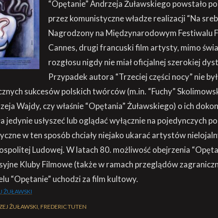
“Opętanie” Andrzeja Żuławskiego powstało po
przez komunistyczne władze realizacji “Na sreb
Nagrodzony na Międzynarodowym Festiwalu 
Cannes, drugi francuski film artysty, mimo św
rozgłosu nigdy nie miał oficjalnej szerokiej dys
Przypadek autora “Trzeciej części nocy” nie by
znych sukcesów polskich twórców (m.in. “Fuchy” Skolimowsk
eja Wajdy, czy właśnie “Opętania” Żuławskiego) o ich doko
a jedynie usłyszeć lub oglądać wyłącznie na pojedynczych p
czne w ten sposób chciały niejako ukarać artystów nielojal
ospolitej Ludowej. W latach 80. możliwość obejrzenia “Opęta
syjne Kluby Filmowe (także w ramach przeglądów zagraniczn
elu “Opętanie” uchodzi za film kultowy.
J ŻUŁAWSKI
EJ ŻUŁAWSKI, FREDERIC TUTEN