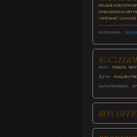
POLSKIEJ RZECZYPOS
DYSKUSYJNE KLUBY F
“OPĘTANIE” UCHODZI 
KATEGORIA:
DRAMA
SZCZEGÓ
KRAJ:
FRANCE, WES
JĘZYK:
ENGLISH, F
DATA PREMIERY:
27
BOX OFFI