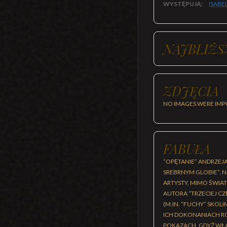
WYSTĘPUJĄ:
ISABE
NAJBLIŻS
ZDJĘCIA
NO IMAGES WERE IMP
FABUŁA
“OPĘTANIE” ANDRZEJ
SREBRNYM GLOBIE”.
ARTYSTY, MIMO ŚWIAT
AUTORA “TRZECIEJ C
(M.IN. “FUCHY” SKOL
ICH DOKONANIACH R
POKAZACH, GDYŻ WŁ