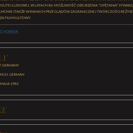
POLITEJ LUDOWEJ. W LATACH 80. MOŻLIWOŚĆ OBEJRZENIA “OPĘTANIA” STWAR
ILMOWE (TAKŻE W RAMACH PRZEGLĄDÓW ZAGRANICZNEJ TWÓRCZOŚCI REŻYSER
ZA FILM KULTOWY.
T
,
HORROR
ŁY
T GERMANY
RENCH, GERMAN
 MAJA 1981
CE