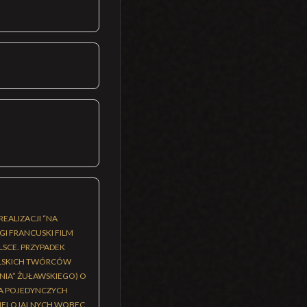
EALIZACJI “NA
I FRANCUSKI FILM
LSCE. PRZYPADEK
OLSKICH TWÓRCÓW
ANIA” ŻUŁAWSKIEGO) O
NA POJEDYNCZYCH
NIELOJALNYCH WOBEC