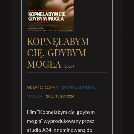
KOPNĘŁABYM
CIĘ, GDYBYM
MOGŁA
(2026)
-
OD LAT 15
113 MIN
DRAMAT
,
KOMEDIA
,
-
THRILLER
20 LUTEGO 2026
Film "Kopnęłabym cię, gdybym
mogła" wyprodukowany przez
studio A24, z nominowaną do