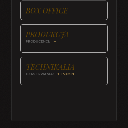
BOX OFFICE
PRODUKCJA
PRODUCENCI:
—
TECHNIKALIA
CZAS TRWANIA:
1 H 53 MIN