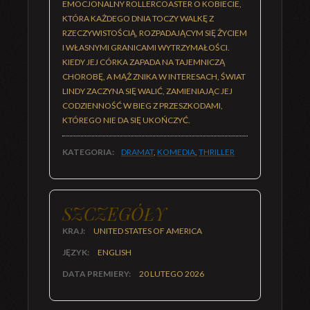
EMOCJONALNY ROLLERCOASTER O KOBIECIE,
KTÓRA KAŻDEGO DNIA TOCZY WALKĘ Z
RZECZYWISTOŚCIĄ, ROZPADAJĄCYM SIĘ ŻYCIEM
I WŁASNYMI GRANICAMI WYTRZYMAŁOŚCI.
KIEDY JEJ CÓRKA ZAPADA NA TAJEMNICZĄ
CHOROBĘ, A MĄŻ ZNIKA W INTERESACH, ŚWIAT
LINDY ZACZYNA SIĘ WALIĆ, ZAMIENIAJĄC JEJ
CODZIENNOŚĆ W BIEG Z PRZESZKODAMI,
KTÓREGO NIE DA SIĘ UKOŃCZYĆ.
KATEGORIA:
DRAMAT
,
KOMEDIA
,
THRILLER
SZCZEGÓŁY
KRAJ:
UNITED STATES OF AMERICA
JĘZYK:
ENGLISH
DATA PREMIERY:
20 LUTEGO 2026