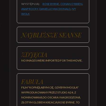
WYSTĘPUJĄ:
ROSE BYRNE
,
CONAN O'BRIEN
,
A$AP ROCKY
,
DANIELLE MACDONALD
,
IVY
WOLK
NAJBLIŻSZE SEANSE
ZDJĘCIA
NO IMAGES WERE IMPORTED FOR THIS MOVIE.
FABUŁA
FILM "KOPNĘŁABYM CIĘ, GDYBYM MOGŁA"
WYPRODUKOWANY PRZEZ STUDIO A24, Z
NOMINOWANĄ DO OSCARA I NAGRODZONĄ
ZŁOTYM GLOBEM KREACJĄ ROSE BYRNE, TO