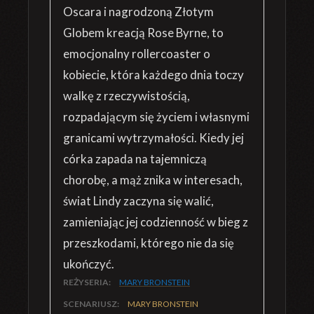
Oscara i nagrodzoną Złotym
Globem kreacją Rose Byrne, to
emocjonalny rollercoaster o
kobiecie, która każdego dnia toczy
walkę z rzeczywistością,
rozpadającym się życiem i własnymi
granicami wytrzymałości. Kiedy jej
córka zapada na tajemniczą
chorobę, a mąż znika w interesach,
świat Lindy zaczyna się walić,
zamieniając jej codzienność w bieg z
przeszkodami, którego nie da się
ukończyć.
REŻYSERIA:
MARY BRONSTEIN
SCENARIUSZ:
MARY BRONSTEIN