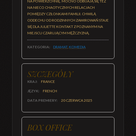
NA POWIERZCHNIĘ. MOCNO ODBIJAJĄ SIĘ TEŻ
NA NIECO CHAOTYCZNYCH RELACJACH
POMIĘDZY CZŁONKAMI FAMILII. CHWILĄ
ODDECHU OD RODZINNYCH ZAWIROWAŃ STAJE
SIĘ DLA JULIETTE KONTAKT Z POZNANYM NA
MIEJSCU CZARUJĄCYM MĘŻCZYZNĄ.
KATEGORIA:
DRAMAT
,
KOMEDIA
SZCZEGÓŁY
KRAJ:
FRANCE
JĘZYK:
FRENCH
DATA PREMIERY:
20 CZERWCA 2025
BOX OFFICE