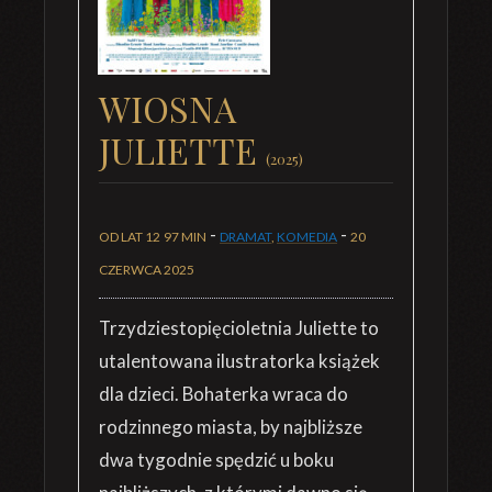
WIOSNA
JULIETTE
(2025)
-
-
OD LAT 12
97 MIN
DRAMAT
,
KOMEDIA
20
CZERWCA 2025
Trzydziestopięcioletnia Juliette to
utalentowana ilustratorka książek
dla dzieci. Bohaterka wraca do
rodzinnego miasta, by najbliższe
dwa tygodnie spędzić u boku