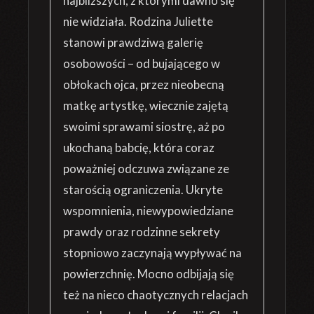
najbliższych, z którymi dawno się
nie widziała. Rodzina Juliette
stanowi prawdziwą galerię
osobowości – od bujającego w
obłokach ojca, przez nieobecną
matkę artystkę, wiecznie zajętą
swoimi sprawami siostrę, aż po
ukochaną babcię, która coraz
poważniej odczuwa związane ze
starością ograniczenia. Ukryte
wspomnienia, niewypowiedziane
prawdy oraz rodzinne sekrety
stopniowo zaczynają wypływać na
powierzchnię. Mocno odbijają się
też na nieco chaotycznych relacjach