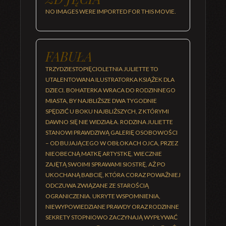
NO IMAGES WERE IMPORTED FOR THIS MOVIE.
FABUŁA
TRZYDZIESTOPIĘCIOLETNIA JULIETTE TO
UTALENTOWANA ILUSTRATORKA KSIĄŻEK DLA
DZIECI. BOHATERKA WRACA DO RODZINNEGO
MIASTA, BY NAJBLIŻSZE DWA TYGODNIE
SPĘDZIĆ U BOKU NAJBLIŻSZYCH, Z KTÓRYMI
DAWNO SIĘ NIE WIDZIAŁA. RODZINA JULIETTE
STANOWI PRAWDZIWĄ GALERIĘ OSOBOWOŚCI
– OD BUJAJĄCEGO W OBŁOKACH OJCA, PRZEZ
NIEOBECNĄ MATKĘ ARTYSTKĘ, WIECZNIE
ZAJĘTĄ SWOIMI SPRAWAMI SIOSTRĘ, AŻ PO
UKOCHANĄ BABCIĘ, KTÓRA CORAZ POWAŻNIEJ
ODCZUWA ZWIĄZANE ZE STAROŚCIĄ
OGRANICZENIA. UKRYTE WSPOMNIENIA,
NIEWYPOWIEDZIANE PRAWDY ORAZ RODZINNE
SEKRETY STOPNIOWO ZACZYNAJĄ WYPŁYWAĆ