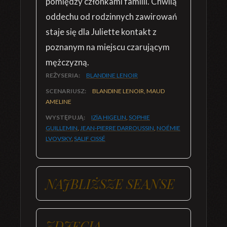
pomiędzy członkami familii. Chwilą
oddechu od rodzinnych zawirowań
staje się dla Juliette kontakt z
poznanym na miejscu czarującym
mężczyzną.
REŻYSERIA:
BLANDINE LENOIR
SCENARIUSZ:
BLANDINE LENOIR, MAUD
AMELINE
WYSTĘPUJĄ:
IZÏA HIGELIN
,
SOPHIE
GUILLEMIN
,
JEAN-PIERRE DARROUSSIN
,
NOÉMIE
LVOVSKY
,
SALIF CISSÉ
NAJBLIŻSZE SEANSE
ZDJĘCIA