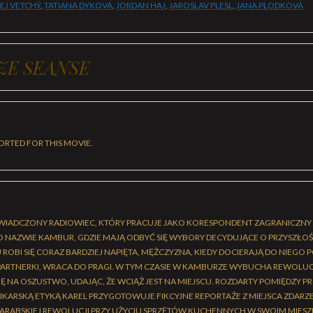
EJ VETCHÝ
,
TATIANA DYKOVÁ
,
JORDAN HAJ
,
JAROSLAV PLESL
,
JANA PLODKOVÁ
ZE SEANSE
ORTED FOR THIS MOVIE.
WIADCZONY RADIOWIEC, KTÓRY PRACUJE JAKO KORESPONDENT ZAGRANICZNY
O NAZWIE KAMBUR, GDZIE MAJĄ ODBYĆ SIĘ WYBORY DECYDUJĄCE O PRZYSZŁOŚ
 ROBI SIĘ CORAZ BARDZIEJ NAPIĘTA, MĘŻCZYZNA, KIEDY DOCIERAJĄ DO NIEGO 
PARTNERKI, WRACA DO PRAGI. W TYM CZASIE W KAMBURZE WYBUCHA REWOLU
IĘ NA OSZUSTWO, UDAJĄC, ŻE WCIĄŻ JEST NA MIEJSCU. ROZDARTY POMIĘDZY 
NIKARSKĄ ETYKĄ KAREL PRZYGOTOWUJE FIKCYJNE REPORTAŻE Z MIEJSCA ZDARZ
ARABSKIEJ REWOLUCJI PRZY UŻYCIU SPRZĘTÓW KUCHENNYCH W SWOIM MIESZ