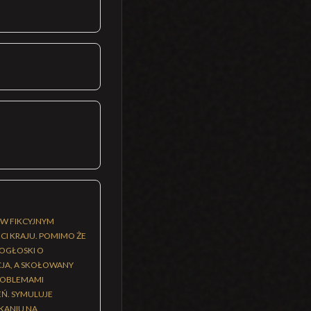
 W FIKCYJNYM
CI KRAJU. POMIMO ŻE
POGŁOSKI O
CJA, A SKOŁOWANY
PROBLEMAMI
EŃ. SYMULUJE
KANIU NA