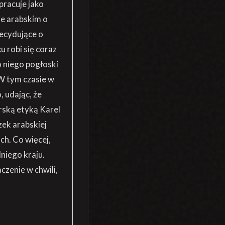
pracuje jako
e arabskim o
ecydujące o
u robi się coraz
o niego pogłoski
 W tym czasie w
 udając, że
rską etyką Karel
zek arabskiej
ch. Co więcej,
niego kraju.
czenie w chwili,