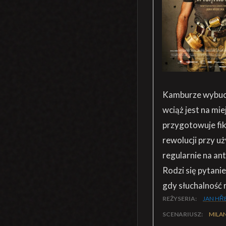
Kamburze wybucha
wciąż jest na mi
przygotowuje fik
rewolucji przy u
regularnie na an
Rodzi się pytanie
gdy słuchalność
REŻYSERIA:
JAN HŘ
SCENARIUSZ:
MILAN