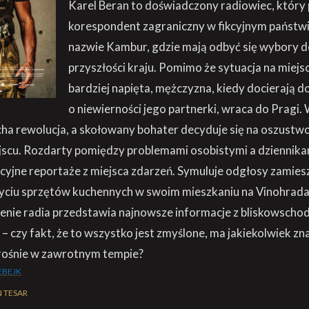
Karel Beran to doświadczony radiowiec, który 
korespondent zagraniczny w fikcyjnym państwi
nazwie Kambur, gdzie mają odbyć się wybory d
przyszłości kraju. Pomimo że sytuacja na miejsc
bardziej napięta, mężczyzna, kiedy docierają d
o niewierności jego partnerki, wraca do Pragi.
 rewolucja, a skołowany bohater decyduje się na oszustwo,
ejscu. Rozdarty pomiędzy problemami osobistymi a dziennika
cyjne reportaże z miejsca zdarzeń. Symuluje odgłosy zamies
życiu sprzętów kuchennych w swoim mieszkaniu na Vinohrada
tenie radia przedstawia najnowsze informacje z bliskowschod
 – czy fakt, że to wszystko jest zmyślone, ma jakiekolwiek zna
 rośnie w zawrotnym tempie?
EBEJK
 TESAR