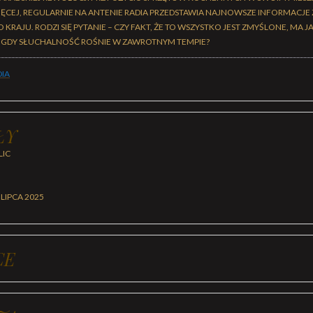
ĘCEJ, REGULARNIE NA ANTENIE RADIA PRZEDSTAWIA NAJNOWSZE INFORMACJE 
RAJU. RODZI SIĘ PYTANIE – CZY FAKT, ŻE TO WSZYSTKO JEST ZMYŚLONE, MA 
, GDY SŁUCHALNOŚĆ ROŚNIE W ZAWROTNYM TEMPIE?
IA
ŁY
LIC
 LIPCA 2025
CE