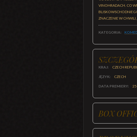
VINOHRADACH. CO WI
BLISKOWSCHODNIEGO K
ZNACZENIE W CHWILI
KATEGORIA:
KOMED
SZCZEGÓ
KRAJ:
CZECH REPUB
JĘZYK:
CZECH
DATA PREMIERY:
25
BOX OFFI