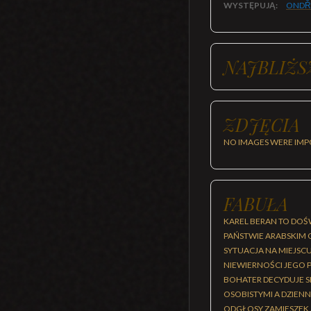
WYSTĘPUJĄ:
ONDŘ
NAJBLIŻS
ZDJĘCIA
NO IMAGES WERE IMP
FABUŁA
KAREL BERAN TO DOŚ
PAŃSTWIE ARABSKIM 
SYTUACJA NA MIEJSCU
NIEWIERNOŚCI JEGO 
BOHATER DECYDUJE S
OSOBISTYMI A DZIEN
ODGŁOSY ZAMIESZEK 