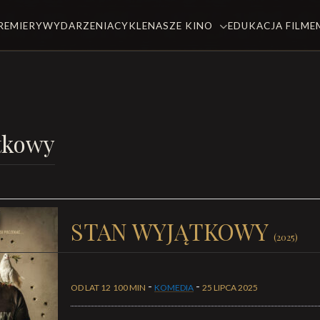
REMIERY
WYDARZENIA
CYKLE
NASZE KINO
EDUKACJA FILM
tkowy
STAN WYJĄTKOWY
(2025)
-
-
OD LAT 12
100 MIN
KOMEDIA
25 LIPCA 2025