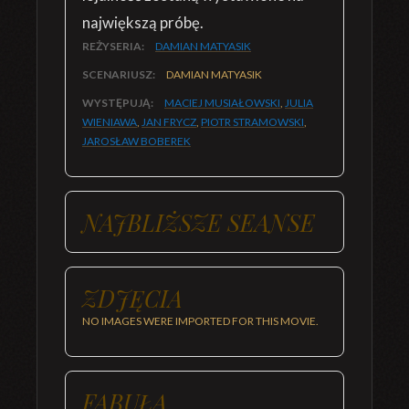
największą próbę.
REŻYSERIA:
DAMIAN MATYASIK
SCENARIUSZ:
DAMIAN MATYASIK
WYSTĘPUJĄ:
MACIEJ MUSIAŁOWSKI
,
JULIA
WIENIAWA
,
JAN FRYCZ
,
PIOTR STRAMOWSKI
,
JAROSŁAW BOBEREK
NAJBLIŻSZE SEANSE
ZDJĘCIA
NO IMAGES WERE IMPORTED FOR THIS MOVIE.
FABUŁA