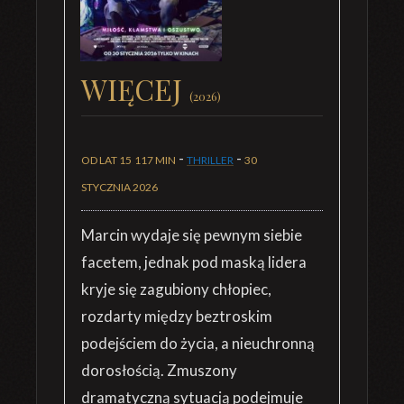
WIĘCEJ
(2026)
-
-
OD LAT 15
117 MIN
THRILLER
30
STYCZNIA 2026
Marcin wydaje się pewnym siebie
facetem, jednak pod maską lidera
kryje się zagubiony chłopiec,
rozdarty między beztroskim
podejściem do życia, a nieuchronną
dorosłością. Zmuszony
dramatyczną sytuacją podejmuje