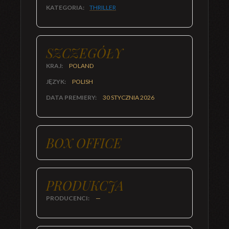
KATEGORIA:
THRILLER
SZCZEGÓŁY
KRAJ:
POLAND
JĘZYK:
POLISH
DATA PREMIERY:
30 STYCZNIA 2026
BOX OFFICE
PRODUKCJA
PRODUCENCI:
—