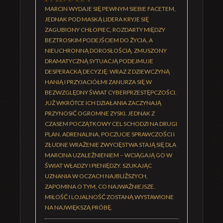
MARCIN WYDAJE SIĘ PEWNYM SIEBIE FACETEM,
JEDNAK POD MASKĄ LIDERA KRYJE SIĘ
ZAGUBIONY CHŁOPIEC, ROZDARTY MIĘDZY
BEZTROSKIM PODEJŚCIEM DO ŻYCIA, A
NIEUCHRONNĄ DOROSŁOŚCIĄ. ZMUSZONY
DRAMATYCZNĄ SYTUACJĄ PODEJMUJE
DESPERACKĄ DECYZJĘ: WRAZ Z DZIEWCZYNĄ
HANIĄ I PRZYJACIÓŁMI ZANURZA SIĘ W
BEZWZGLĘDNY ŚWIAT CYBERPRZESTĘPCZOŚCI.
JUŻ WKRÓTCE ICH DZIAŁANIA ZACZYNAJĄ
PRZYNOSIĆ OGROMNE ZYSKI. JEDNAK Z
CZASEM POCZĄTKOWY CEL SCHODZI NA DRUGI
PLAN. ADRENALINA, POCZUCIE SPRAWCZOŚCI I
ZŁUDNE WRAŻENIE ZWYCIĘSTWA STAJĄ SIĘ DLA
MARCINA UZALEŻNIENIEM – WCIĄGAJĄ GO W
ŚWIAT WŁADZY I PIENIĘDZY. SZUKAJĄC
UZNANIA W OCZACH NAJBLIŻSZYCH,
ZAPOMINA O TYM, CO NAJWAŻNIEJSZE.
MIŁOŚĆ I LOJALNOŚĆ ZOSTANĄ WYSTAWIONE
NA NAJWIĘKSZĄ PRÓBĘ.