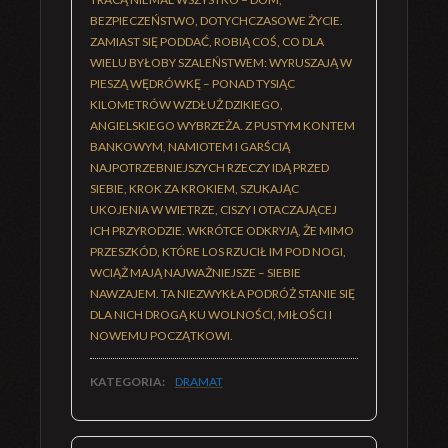
BEZPIECZEŃSTWO, DOTYCHCZASOWE ŻYCIE.
ZAMIAST SIĘ PODDAĆ, ROBIĄ COŚ, CO DLA
WIELU BYŁOBY SZALEŃSTWEM: WYRUSZAJĄ W
PIESZĄ WĘDRÓWKĘ – PONAD TYSIĄC
KILOMETRÓW WZDŁUŻ DZIKIEGO,
ANGIELSKIEGO WYBRZEŻA. Z PUSTYM KONTEM
BANKOWYM, NAMIOTEM I GARŚCIĄ
NAJPOTRZEBNIEJSZYCH RZECZY IDĄ PRZED
SIEBIE, KROK ZA KROKIEM, SZUKAJĄC
UKOJENIA W WIETRZE, CISZY I OTACZAJĄCEJ
ICH PRZYRODZIE. WKRÓTCE ODKRYJĄ, ŻE MIMO
PRZESZKÓD, KTÓRE LOS RZUCIŁ IM POD NOGI,
WCIĄŻ MAJĄ NAJWAŻNIEJSZE – SIEBIE
NAWZAJEM. TA NIEZWYKŁA PODRÓŻ STANIE SIĘ
DLA NICH DROGĄ KU WOLNOŚCI, MIŁOŚCI I
NOWEMU POCZĄTKOWI.
KATEGORIA:
DRAMAT