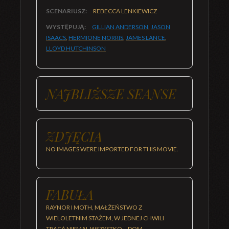
SCENARIUSZ:
REBECCA LENKIEWICZ
WYSTĘPUJĄ:
GILLIAN ANDERSON
,
JASON
ISAACS
,
HERMIONE NORRIS
,
JAMES LANCE
,
LLOYD HUTCHINSON
NAJBLIŻSZE SEANSE
ZDJĘCIA
NO IMAGES WERE IMPORTED FOR THIS MOVIE.
FABUŁA
RAYNOR I MOTH, MAŁŻEŃSTWO Z
WIELOLETNIM STAŻEM, W JEDNEJ CHWILI
TRACĄ NIEMAL WSZYSTKO – DOM,