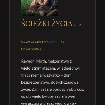
ŚCIEŻKI ŻYCIA
(2026)
-
-
OD LAT 15
115 MIN
DRAMAT
2
STYCZNIA 2026
Raynor i Moth, małżeństwo z
wieloletnim stażem, w jednej chwili
tracą niemal wszystko – dom,
bezpieczeństwo, dotychczasowe
życie. Zamiast się poddać, robią coś,
co dla wielu byłoby szaleństwem:
wyruszają w pieszą wędrówkę –