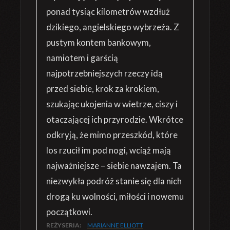
ponad tysiąc kilometrów wzdłuż
dzikiego, angielskiego wybrzeża. Z
pustym kontem bankowym,
namiotem i garścią
najpotrzebniejszych rzeczy idą
przed siebie, krok za krokiem,
szukając ukojenia w wietrze, ciszy i
otaczającej ich przyrodzie. Wkrótce
odkryją, że mimo przeszkód, które
los rzucił im pod nogi, wciąż mają
najważniejsze – siebie nawzajem. Ta
niezwykła podróż stanie się dla nich
drogą ku wolności, miłości i nowemu
początkowi.
REŻYSERIA:
MARIANNE ELLIOTT