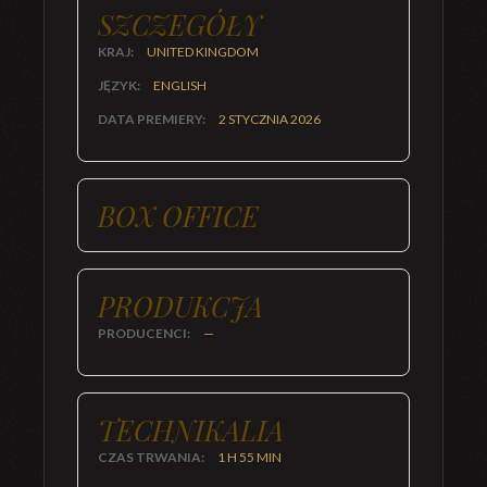
SZCZEGÓŁY
KRAJ:
UNITED KINGDOM
JĘZYK:
ENGLISH
DATA PREMIERY:
2 STYCZNIA 2026
BOX OFFICE
PRODUKCJA
PRODUCENCI:
—
TECHNIKALIA
CZAS TRWANIA:
1 H 55 MIN