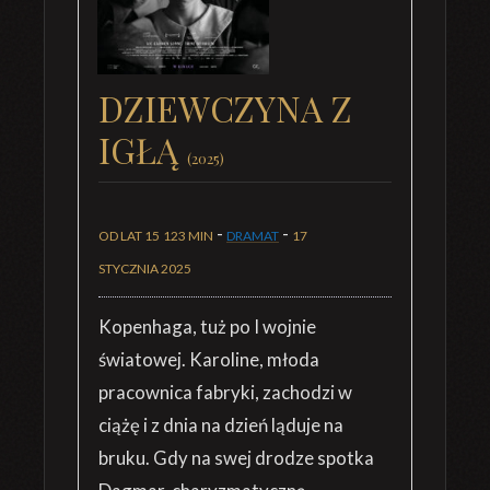
DZIEWCZYNA Z
IGŁĄ
(2025)
-
-
OD LAT 15
123 MIN
DRAMAT
17
STYCZNIA 2025
Kopenhaga, tuż po I wojnie
światowej. Karoline, młoda
pracownica fabryki, zachodzi w
ciążę i z dnia na dzień ląduje na
bruku. Gdy na swej drodze spotka