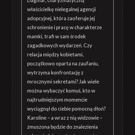
Dagmar, charyzmatyczną
właścicielkę nielegalnej agencji
adopcyjnej, która zaoferuje jej
schronienie i pracę w charakterze
mamki, trafi w sam środek
zagadkowych wydarzeń. Czy
relacja między kobietami,
początkowo oparta na zaufaniu,
wytrzyma konfrontację z
mrocznymi sekretami? Jak wiele
można wybaczyć komuś, kto w
najtrudniejszym momencie
wyciągnął do ciebie pomocną dłoń?
Karoline – a wraz z nią widzowie –
zmuszona będzie do znalezienia