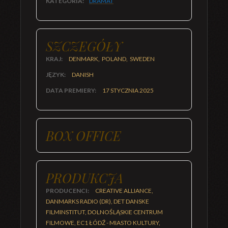
KATEGORIA:
DRAMAT
SZCZEGÓŁY
KRAJ:
DENMARK, POLAND, SWEDEN
JĘZYK:
DANISH
DATA PREMIERY:
17 STYCZNIA 2025
BOX OFFICE
PRODUKCJA
PRODUCENCI:
CREATIVE ALLIANCE,
DANMARKS RADIO (DR), DET DANSKE
FILMINSTITUT, DOLNOŚLĄSKIE CENTRUM
FILMOWE, EC1 ŁÓDŹ - MIASTO KULTURY,