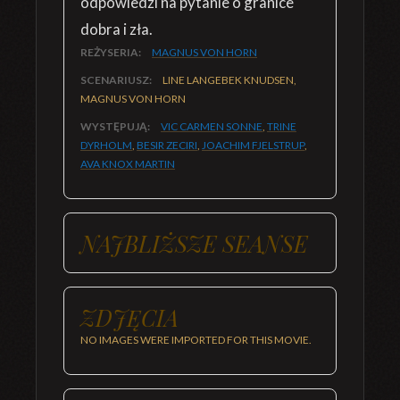
odpowiedzi na pytanie o granice
dobra i zła.
REŻYSERIA:
MAGNUS VON HORN
SCENARIUSZ:
LINE LANGEBEK KNUDSEN,
MAGNUS VON HORN
WYSTĘPUJĄ:
VIC CARMEN SONNE
,
TRINE
DYRHOLM
,
BESIR ZECIRI
,
JOACHIM FJELSTRUP
,
AVA KNOX MARTIN
NAJBLIŻSZE SEANSE
ZDJĘCIA
NO IMAGES WERE IMPORTED FOR THIS MOVIE.