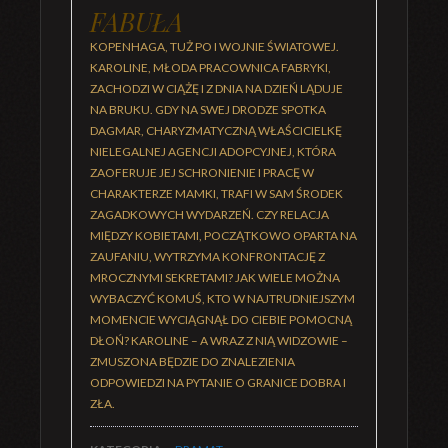
FABUŁA
KOPENHAGA, TUŻ PO I WOJNIE ŚWIATOWEJ.
KAROLINE, MŁODA PRACOWNICA FABRYKI,
ZACHODZI W CIĄŻĘ I Z DNIA NA DZIEŃ LĄDUJE
NA BRUKU. GDY NA SWEJ DRODZE SPOTKA
DAGMAR, CHARYZMATYCZNĄ WŁAŚCICIELKĘ
NIELEGALNEJ AGENCJI ADOPCYJNEJ, KTÓRA
ZAOFERUJE JEJ SCHRONIENIE I PRACĘ W
CHARAKTERZE MAMKI, TRAFI W SAM ŚRODEK
ZAGADKOWYCH WYDARZEŃ. CZY RELACJA
MIĘDZY KOBIETAMI, POCZĄTKOWO OPARTA NA
ZAUFANIU, WYTRZYMA KONFRONTACJĘ Z
MROCZNYMI SEKRETAMI? JAK WIELE MOŻNA
WYBACZYĆ KOMUŚ, KTO W NAJTRUDNIEJSZYM
MOMENCIE WYCIĄGNĄŁ DO CIEBIE POMOCNĄ
DŁOŃ? KAROLINE – A WRAZ Z NIĄ WIDZOWIE –
ZMUSZONA BĘDZIE DO ZNALEZIENIA
ODPOWIEDZI NA PYTANIE O GRANICE DOBRA I
ZŁA.