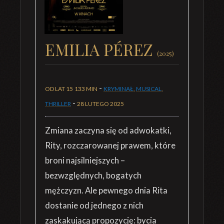
EMILIA PÉREZ
(2025)
-
OD LAT 15
133 MIN
KRYMINAŁ
,
MUSICAL
,
-
THRILLER
28 LUTEGO 2025
Zmiana zaczyna się od adwokatki,
Rity, rozczarowanej prawem, które
broni najsilniejszych –
bezwzględnych, bogatych
mężczyzn. Ale pewnego dnia Rita
dostanie od jednego z nich
zaskakującą propozycję: bycia