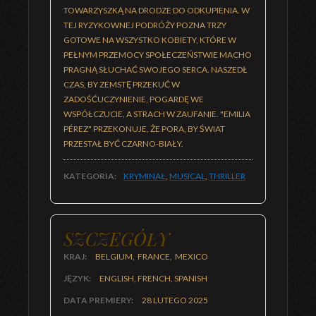
TOWARZYSZKĄ NA DRODZE DO ODKUPIENIA. W
TEJ RYZYKOWNEJ PODRÓŻY POZNA TRZY
GOTOWE NA WSZYSTKO KOBIETY, KTÓRE W
PEŁNYM PRZEMOCY SPOŁECZEŃSTWIE MACHO
PRAGNĄ SŁUCHAĆ SWOJEGO SERCA. NASZEDŁ
CZAS, BY ZEMSTĘ PRZEKUĆ W
ZADOŚĆUCZYNIENIE, POGARDĘ WE
WSPÓŁCZUCIE, A STRACH W ZAUFANIE. "EMILIA
PÉREZ" PRZEKONUJE, ŻE PORA, BY ŚWIAT
PRZESTAŁ BYĆ CZARNO-BIAŁY.
KATEGORIA:
KRYMINAŁ
,
MUSICAL
,
THRILLER
SZCZEGÓŁY
KRAJ:
BELGIUM, FRANCE, MEXICO
JĘZYK:
ENGLISH, FRENCH, SPANISH
DATA PREMIERY:
28 LUTEGO 2025