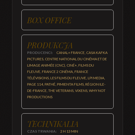
BOX OFFICE
PRODUKCJA
PRODUCENCI:
CANAL+ FRANCE, CASA KAFKA
PICTURES, CENTRE NATIONAL DU CINÉMA ET DE
LIMAGE ANIMÉE (CNC), CINÉ+, FILMS DU
FLEUVE, FRANCE 2 CINÉMA, FRANCE
TÉLÉVISIONS, LES FILMS DU FLEUVE, LPI MEDIA,
PAGE 114, PATHÉ, PIMIENTA FILMS, RÉGION ILE-
DE-FRANCE, THE VETERANS, VIXENS, WHY NOT
PRODUCTIONS
TECHNIKALIA
CZAS TRWANIA:
2 H 13 MIN