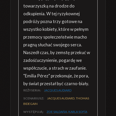
towarzyszką na drodze do
odkupienia. W tej ryzykownej
podróży pozna trzy gotowe na
wszystko kobiety, które w pełnym
przemocy społeczeństwie macho
pragną słuchać swojego serca.
Naszedł czas, by zemstę przekuć w
zadośćuczynienie, pogardę we
współczucie, a strach w zaufanie.
"Emilia Pérez" przekonuje, że pora,
by świat przestał być czarno-biały.
REŻYSERIA:
JACQUES AUDIARD
SCENARIUSZ:
JACQUES AUDIARD, THOMAS
BIDEGAIN
WYSTĘPUJĄ:
ZOE SALDAÑA
,
KARLA SOFÍA