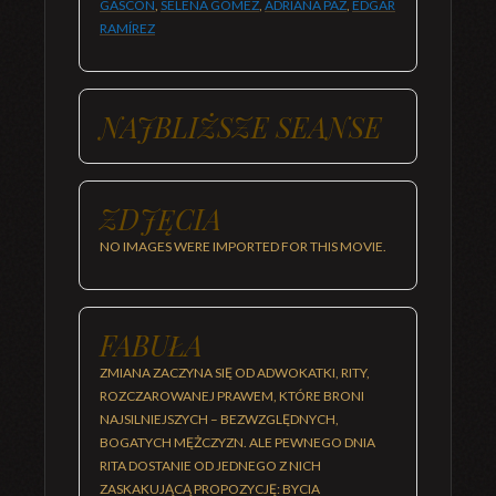
GASCÓN
,
SELENA GOMEZ
,
ADRIANA PAZ
,
EDGAR
RAMÍREZ
NAJBLIŻSZE SEANSE
ZDJĘCIA
NO IMAGES WERE IMPORTED FOR THIS MOVIE.
FABUŁA
ZMIANA ZACZYNA SIĘ OD ADWOKATKI, RITY,
ROZCZAROWANEJ PRAWEM, KTÓRE BRONI
NAJSILNIEJSZYCH – BEZWZGLĘDNYCH,
BOGATYCH MĘŻCZYZN. ALE PEWNEGO DNIA
RITA DOSTANIE OD JEDNEGO Z NICH
ZASKAKUJĄCĄ PROPOZYCJĘ: BYCIA