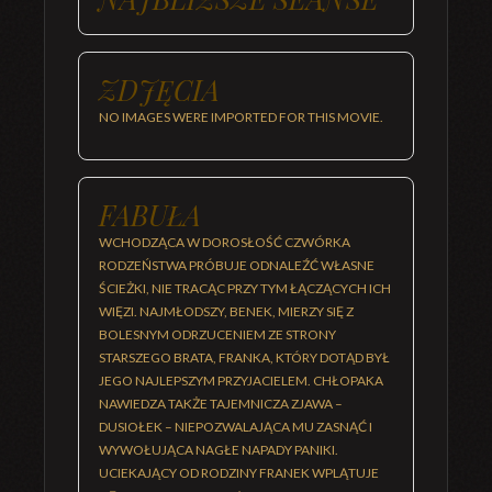
ZDJĘCIA
NO IMAGES WERE IMPORTED FOR THIS MOVIE.
FABUŁA
WCHODZĄCA W DOROSŁOŚĆ CZWÓRKA
RODZEŃSTWA PRÓBUJE ODNALEŹĆ WŁASNE
ŚCIEŻKI, NIE TRACĄC PRZY TYM ŁĄCZĄCYCH ICH
WIĘZI. NAJMŁODSZY, BENEK, MIERZY SIĘ Z
BOLESNYM ODRZUCENIEM ZE STRONY
STARSZEGO BRATA, FRANKA, KTÓRY DOTĄD BYŁ
JEGO NAJLEPSZYM PRZYJACIELEM. CHŁOPAKA
NAWIEDZA TAKŻE TAJEMNICZA ZJAWA –
DUSIOŁEK – NIEPOZWALAJĄCA MU ZASNĄĆ I
WYWOŁUJĄCA NAGŁE NAPADY PANIKI.
UCIEKAJĄCY OD RODZINY FRANEK WPLĄTUJE