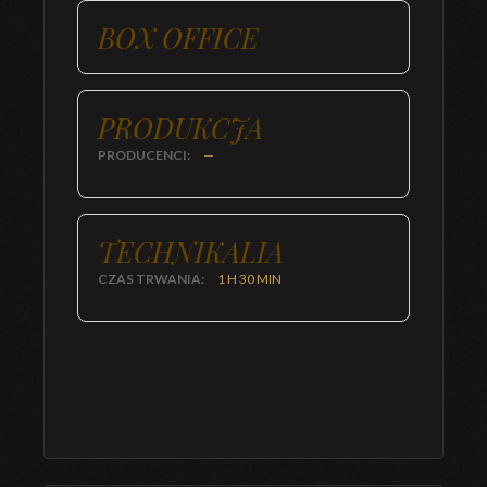
BOX OFFICE
PRODUKCJA
PRODUCENCI:
—
TECHNIKALIA
CZAS TRWANIA:
1 H 30 MIN