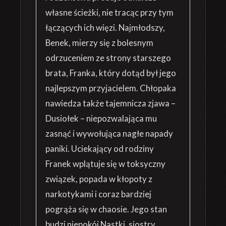
własne ścieżki, nie tracąc przy tym
łączących ich więzi. Najmłodszy,
Benek, mierzy się z bolesnym
odrzuceniem ze strony starszego
brata, Franka, który dotąd był jego
najlepszym przyjacielem. Chłopaka
nawiedza także tajemnicza zjawa –
Dusiołek – niepozwalająca mu
zasnąć i wywołująca nagłe napady
paniki. Uciekający od rodziny
Franek wplątuje się w toksyczny
związek, popada w kłopoty z
narkotykami i coraz bardziej
pogrąża się w chaosie. Jego stan
budzi niepokój Nastki, siostry