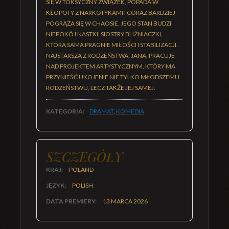
SIĘ W TOKSYCZNY ZWIĄZEK, POPADA W
KŁOPOTY Z NARKOTYKAMI I CORAZ BARDZIEJ
POGRĄŻA SIĘ W CHAOSIE. JEGO STAN BUDZI
NIEPOKÓJ NASTKI, SIOSTRY BLIŹNIACZKI,
KTÓRA SAMA PRAGNIE MIŁOŚCI I STABILIZACJI.
NAJSTARSZA Z RODZEŃSTWA, JANA, PRACUJE
NAD PROJEKTEM ARTYSTYCZNYM, KTÓRY MA
PRZYNIEŚĆ UKOJENIE NIE TYLKO MŁODSZEMU
RODZEŃSTWU, LECZ TAKŻE JEJ SAMEJ.
KATEGORIA:
DRAMAT
,
KOMEDIA
SZCZEGÓŁY
KRAJ:
POLAND
JĘZYK:
POLISH
DATA PREMIERY:
13 MARCA 2026