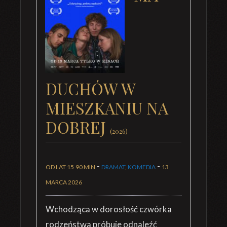
DUCHÓW W
MIESZKANIU NA
DOBREJ
(2026)
-
-
OD LAT 15
90 MIN
DRAMAT
,
KOMEDIA
13
MARCA 2026
Wchodząca w dorosłość czwórka
rodzeństwa próbuje odnaleźć