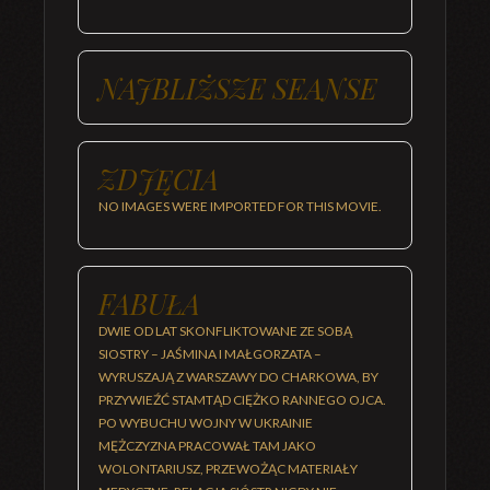
NAJBLIŻSZE SEANSE
ZDJĘCIA
NO IMAGES WERE IMPORTED FOR THIS MOVIE.
FABUŁA
DWIE OD LAT SKONFLIKTOWANE ZE SOBĄ
SIOSTRY – JAŚMINA I MAŁGORZATA –
WYRUSZAJĄ Z WARSZAWY DO CHARKOWA, BY
PRZYWIEŹĆ STAMTĄD CIĘŻKO RANNEGO OJCA.
PO WYBUCHU WOJNY W UKRAINIE
MĘŻCZYZNA PRACOWAŁ TAM JAKO
WOLONTARIUSZ, PRZEWOŻĄC MATERIAŁY