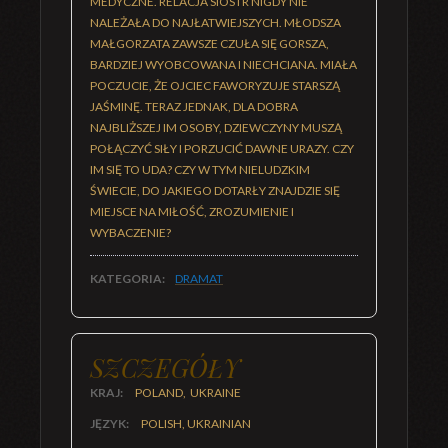
MEDYCZNE. RELACJA SIÓSTR NIGDY NIE
NALEŻAŁA DO NAJŁATWIEJSZYCH. MŁODSZA
MAŁGORZATA ZAWSZE CZUŁA SIĘ GORSZA,
BARDZIEJ WYOBCOWANA I NIECHCIANA. MIAŁA
POCZUCIE, ŻE OJCIEC FAWORYZUJE STARSZĄ
JAŚMINĘ. TERAZ JEDNAK, DLA DOBRA
NAJBLIŻSZEJ IM OSOBY, DZIEWCZYNY MUSZĄ
POŁĄCZYĆ SIŁY I PORZUCIĆ DAWNE URAZY. CZY
IM SIĘ TO UDA? CZY W TYM NIELUDZKIM
ŚWIECIE, DO JAKIEGO DOTARŁY ZNAJDZIE SIĘ
MIEJSCE NA MIŁOŚĆ, ZROZUMIENIE I
WYBACZENIE?
KATEGORIA:
DRAMAT
SZCZEGÓŁY
KRAJ:
POLAND, UKRAINE
JĘZYK:
POLISH, UKRAINIAN