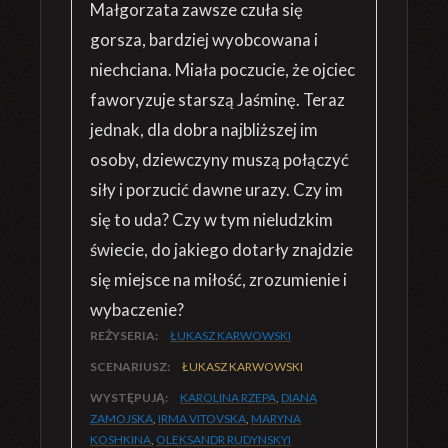
Małgorzata zawsze czuła się
gorsza, bardziej wyobcowana i
niechciana. Miała poczucie, że ojciec
faworyzuje starszą Jaśminę. Teraz
jednak, dla dobra najbliższej im
osoby, dziewczyny muszą połączyć
siły i porzucić dawne urazy. Czy im
się to uda? Czy w tym nieludzkim
świecie, do jakiego dotarły znajdzie
się miejsce na miłość, zrozumienie i
wybaczenie?
REŻYSERIA:
ŁUKASZ KARWOWSKI
SCENARIUSZ:
ŁUKASZ KARWOWSKI
WYSTĘPUJĄ:
KAROLINA RZEPA
,
DIANA
ZAMOJSKA
,
IRMA VITOVSKA
,
MARYNA
KOSHKINA
,
OLEKSANDR RUDYNSKYI