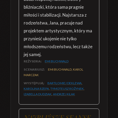
bliźniaczki, która sama pragnie
miłości i stabilizacji. Najstarsza z
rodzeństwa, Jana, pracuje nad
projektem artystycznym, który ma
przynieść ukojenie nie tylko
młodszemu rodzeństwu, lecz także
jej samej.
REŻYSERIA:
EMI BUCHWALD
SCENARIUSZ:
EMI BUCHWALD, KAROL
MARCZAK
WYSTĘPUJĄ:
BARTŁOMIEJ DEKLEWA
,
KAROLINA RZEPA
,
TYMOTEUSZ ROŻYNEK
,
IZABELLA DUDZIAK
,
ANDRZEJ KŁAK
NAJBLIŻSZE SEANSE