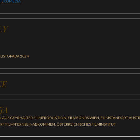
T
,
KOMEDIA
ŁY
 LISTOPADA 2024
CE
JA
LAUS GEYRHALTER FILMPRODUKTION, FILMFONDS WIEN, FILMSTANDORT AUSTRIA
ORF FILM/FERNSEH-ABKOMMEN, ÖSTERREICHISCHES FILMINSTITUT