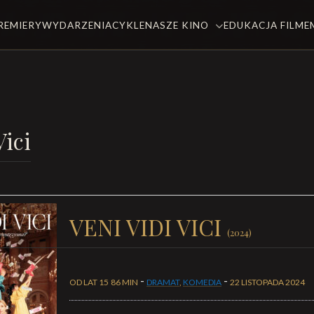
REMIERY
WYDARZENIA
CYKLE
NASZE KINO
EDUKACJA FILM
Vici
VENI VIDI VICI
(2024)
-
-
OD LAT 15
86 MIN
DRAMAT
,
KOMEDIA
22 LISTOPADA 2024