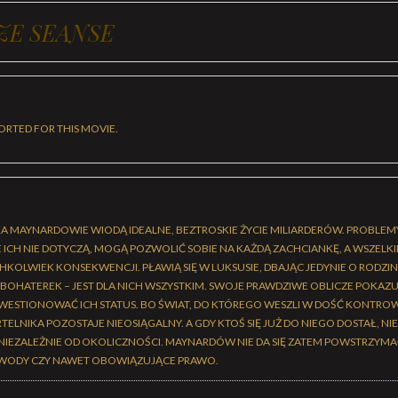
ZE SEANSE
ORTED FOR THIS MOVIE.
KA MAYNARDOWIE WIODĄ IDEALNE, BEZTROSKIE ŻYCIE MILIARDERÓW. PROBLE
ICH NIE DOTYCZĄ, MOGĄ POZWOLIĆ SOBIE NA KAŻDĄ ZACHCIANKĘ, A WSZELK
HKOLWIEK KONSEKWENCJI. PŁAWIĄ SIĘ W LUKSUSIE, DBAJĄC JEDYNIE O RODZINĘ
 BOHATEREK – JEST DLA NICH WSZYSTKIM. SWOJE PRAWDZIWE OBLICZE POKAZU
WESTIONOWAĆ ICH STATUS. BO ŚWIAT, DO KTÓREGO WESZLI W DOŚĆ KONTRO
ELNIKA POZOSTAJE NIEOSIĄGALNY. A GDY KTOŚ SIĘ JUŻ DO NIEGO DOSTAŁ, NI
 NIEZALEŻNIE OD OKOLICZNOŚCI. MAYNARDÓW NIE DA SIĘ ZATEM POWSTRZYMA
OWODY CZY NAWET OBOWIĄZUJĄCE PRAWO.