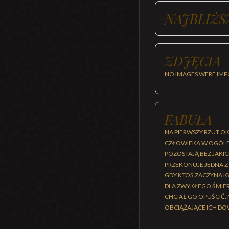
NAJBLIŻS
ZDJĘCIA
NO IMAGES WERE IMP
FABUŁA
NA PIERWSZY RZUT O
CZŁOWIEKA W OGÓLE 
POZOSTAJĄ BEZ JAKIC
PRZEKONUJE JEDNA Z
GDY KTOŚ ZACZYNA K
DLA ZWYKŁEGO ŚMIERT
CHCIAŁ GO OPUŚCIĆ.
OBCIĄŻAJĄCE ICH D