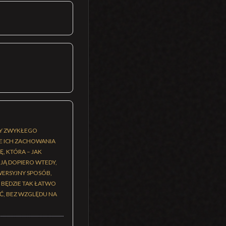
MY ZWYKŁEGO
IE ICH ZACHOWANIA
, KTÓRA – JAK
JĄ DOPIERO WTEDY,
WERSYJNY SPOSÓB,
E BĘDZIE TAK ŁATWO
Ć, BEZ WZGLĘDU NA