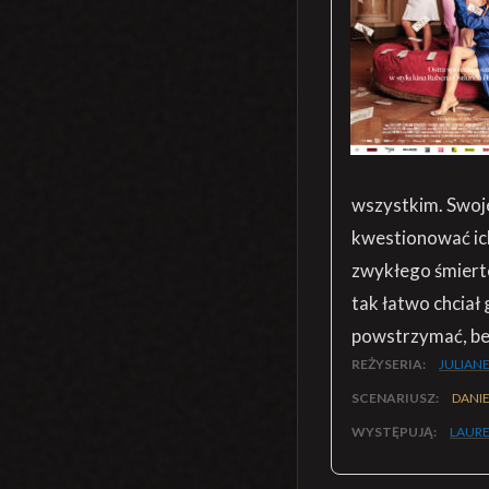
wszystkim. Swoje
kwestionować ich
zwykłego śmiertel
tak łatwo chciał
powstrzymać, be
REŻYSERIA:
JULIAN
SCENARIUSZ:
DANIE
WYSTĘPUJĄ:
LAURE