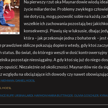
Na pierwszy rzut oka Maynardowie wiodą ideal
życie miliarderów. Problemy zwykłego człowie
nie dotyczą, mogą pozwolić sobie na każdą zac
wszelkie ich zachowania pozostają bez jakichk
konsekwencji. Pławią się w luksusie, dbając jed
która – jak przekonuje jedna z bohaterek – jest 
 prawdziwe oblicze pokazują dopiero wtedy, gdy ktoś zaczy
 status. Bo świat, do którego weszli w dość kontrowersyjny 
nika pozostaje nieosiągalny. A gdy ktoś się już do niego dost
 go opuścić. Niezależnie od okoliczności. Maynardów nie da si
z względu na obciążające ich dowody czy nawet obowiązują
E NIEMANN
,
DANIEL HOESL
L HOESL
NCE RUPP
,
URSINA LARDI
,
HAYMON MARIA BUTTINGER
,
OLIVIA GOSCHLER
,
KYRA