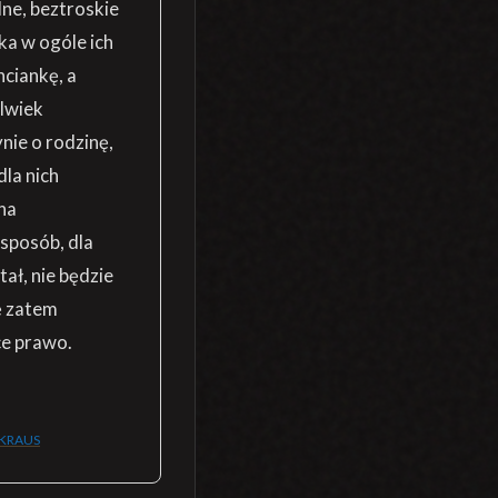
ne, beztroskie
ka w ogóle ich
hciankę, a
olwiek
ynie o rodzinę,
dla nich
na
sposób, dla
ał, nie będzie
ę zatem
ce prawo.
 KRAUS