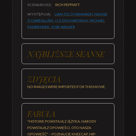
SCENARIUSZ:
RICH PEPPIATT
WYSTĘPUJĄ:
LIAM ÓG Ó HANNAIDH
,
NAOISE
Ó CAIREALLÁIN
,
JJ Ó DOCHARTAIGH
,
MICHAEL
FASSBENDER
,
JOSIE WALKER
NAJBLIŻSZE SEANSE
ZDJĘCIA
NO IMAGES WERE IMPORTED FOR THIS MOVIE.
FABUŁA
"HISTORIE POWSTAJĄ Z JĘZYKA, NARODY
POWSTAJĄ Z OPOWIEŚCI. OTO NASZA
OPOWIEŚĆ" – POZNAJCIE KNEECAP, HIP-