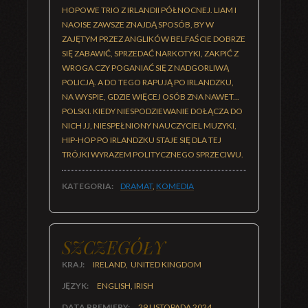
HOPOWE TRIO Z IRLANDII PÓŁNOCNEJ. LIAM I
NAOISE ZAWSZE ZNAJDĄ SPOSÓB, BY W
ZAJĘTYM PRZEZ ANGLIKÓW BELFAŚCIE DOBRZE
SIĘ ZABAWIĆ, SPRZEDAĆ NARKOTYKI, ZAKPIĆ Z
WROGA CZY POGANIAĆ SIĘ Z NADGORLIWĄ
POLICJĄ. A DO TEGO RAPUJĄ PO IRLANDZKU,
NA WYSPIE, GDZIE WIĘCEJ OSÓB ZNA NAWET...
POLSKI. KIEDY NIESPODZIEWANIE DOŁĄCZA DO
NICH JJ, NIESPEŁNIONY NAUCZYCIEL MUZYKI,
HIP-HOP PO IRLANDZKU STAJE SIĘ DLA TEJ
TRÓJKI WYRAZEM POLITYCZNEGO SPRZECIWU.
KATEGORIA:
DRAMAT
,
KOMEDIA
SZCZEGÓŁY
KRAJ:
IRELAND, UNITED KINGDOM
JĘZYK:
ENGLISH, IRISH
DATA PREMIERY:
29 LISTOPADA 2024