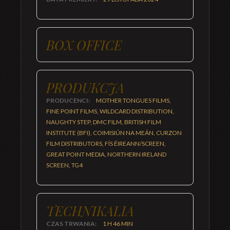
BOX OFFICE
PRODUKCJA
PRODUCENCI:
MOTHER TONGUES FILMS,
FINE POINT FILMS, WILDCARD DISTRIBUTION,
NAUGHTY STEP, DMC FILM, BRITISH FILM
INSTITUTE (BFI), COIMISIÚN NA MEÁN, CURZON
FILM DISTRIBUTORS, FÍS ÉIREANN/SCREEN,
GREAT POINT MEDIA, NORTHERN IRELAND
SCREEN, TG4
TECHNIKALIA
CZAS TRWANIA:
1 H 46 MIN