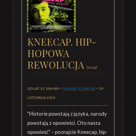
KNEECAP. HIP-
HOPOWA
REWOLUCJA
(2024)
-
-
OD LAT 15
106 MIN
DRAMAT
,
KOMEDIA
29
LISTOPADA 2024
"Historie powstają z języka, narody
powstają z opowieści. Oto nasza
opowieść" – poznajcie Kneecap, hip-