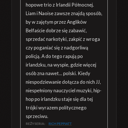
hopowe trio z Irlandii Północnej.
Liam i Naoise zawsze znajdą sposób,
by w zajętym przez Anglików
Belfaście dobrze się zabawić,
sprzedać narkotyki, zakpić z wroga
czy poganiać się z nadgorliwą
policją. A do tego rapują po
irlandzku, na wyspie, gdzie więcej
osób zna nawet... polski. Kiedy
niespodziewanie dołącza do nich JJ,
niespełniony nauczyciel muzyki, hip-
hop po irlandzku staje się dla tej
trójki wyrazem politycznego
sprzeciwu.
REŻYSERIA:
RICH PEPPIATT