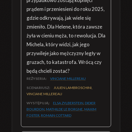
przypadkowo zostają kopnięci
prądem i przeniesieni do roku 2025,
gdzie odkrywają, jak wiele się
zmieniło. Dla Helene, która zawsze
żyła w cieniu męża, to rewolucja. Dla
Michela, który widzi, jak jego
przywileje jako mężczyzny legły w
gruzach, to katastrofa. Wrócą czy
będą chcieli zostać?
REŻYSERIA:
VINCIANE MILLEREAU
SCENARIUSZ:
JULIEN LAMBROSCHINI,
VINCIANE MILLEREAU
WYSTĘPUJĄ:
ELSA ZYLBERSTEIN
,
DIDIER
BOURDON
,
MATHILDE LE BORGNE
,
MAXIM
FOSTER
,
ROMAIN COTTARD