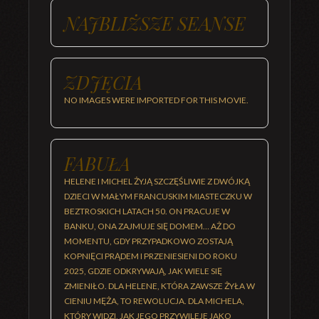
NAJBLIŻSZE SEANSE
ZDJĘCIA
NO IMAGES WERE IMPORTED FOR THIS MOVIE.
FABUŁA
HELENE I MICHEL ŻYJĄ SZCZĘŚLIWIE Z DWÓJKĄ
DZIECI W MAŁYM FRANCUSKIM MIASTECZKU W
BEZTROSKICH LATACH 50. ON PRACUJE W
BANKU, ONA ZAJMUJE SIĘ DOMEM… AŻ DO
MOMENTU, GDY PRZYPADKOWO ZOSTAJĄ
KOPNIĘCI PRĄDEM I PRZENIESIENI DO ROKU
2025, GDZIE ODKRYWAJĄ, JAK WIELE SIĘ
ZMIENIŁO. DLA HELENE, KTÓRA ZAWSZE ŻYŁA W
CIENIU MĘŻA, TO REWOLUCJA. DLA MICHELA,
KTÓRY WIDZI, JAK JEGO PRZYWILEJE JAKO