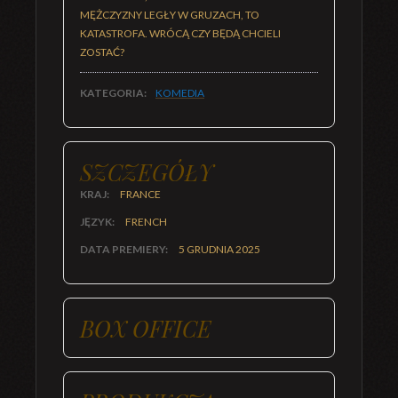
MĘŻCZYZNY LEGŁY W GRUZACH, TO
KATASTROFA. WRÓCĄ CZY BĘDĄ CHCIELI
ZOSTAĆ?
KATEGORIA:
KOMEDIA
SZCZEGÓŁY
KRAJ:
FRANCE
JĘZYK:
FRENCH
DATA PREMIERY:
5 GRUDNIA 2025
BOX OFFICE