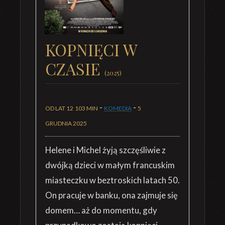
KOPNIĘCI W
CZASIE
(2025)
-
-
OD LAT 12
103 MIN
KOMEDIA
5
GRUDNIA 2025
Helene i Michel żyją szczęśliwie z
dwójką dzieci w małym francuskim
miasteczku w beztroskich latach 50.
On pracuje w banku, ona zajmuje się
domem… aż do momentu, gdy