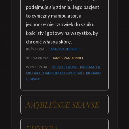
podejmuje się zdania. Jego pacjent
to cyniczny manipulator, a
jednocześnie człowiek do szpiku
kości zły i gotowy na wszystko, by
chronić własną skórę.
REŻYSERIA:
JAMES VANDERBILT
SCENARIUSZ:
JAMES VANDERBILT
WYSTĘPUJĄ:
RUSSELL CROWE
,
RAMI MALEK
,
MICHAEL SHANNON
,
LEO WOODALL
,
RICHARD
E. GRANT
NAJBLIŻSZE SEANSE
ZDJĘCIA