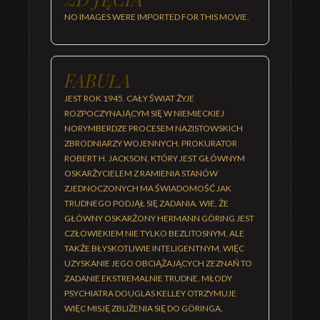
NO IMAGES WERE IMPORTED FOR THIS MOVIE.
FABUŁA
JEST ROK 1945. CAŁY ŚWIAT ŻYJE
ROZPOCZYNAJĄCYM SIĘ W NIEMIECKIEJ
NORYMBERDZE PROCESEM NAZISTOWSKICH
ZBRODNIARZY WOJENNYCH. PROKURATOR
ROBERT H. JACKSON, KTÓRY JEST GŁÓWNYM
OSKARŻYCIELEM Z RAMIENIA STANÓW
ZJEDNOCZONYCH MA ŚWIADOMOŚĆ JAK
TRUDNEGO PODJĄŁ SIĘ ZADANIA. WIE, ŻE
GŁÓWNY OSKARŻONY HERMANN GÖRING JEST
CZŁOWIEKIEM NIE TYLKO BEZLITOSNYM, ALE
TAKŻE BŁYSKOTLIWIE INTELIGENTNYM, WIĘC
UZYSKANIE JEGO OBCIĄŻAJĄCYCH ZEZNAŃ TO
ZADANIE EKSTREMALNIE TRUDNE. MŁODY
PSYCHIATRA DOUGLAS KELLEY OTRZYMUJE
WIĘC MISJĘ ZBLIŻENIA SIĘ DO GÖRINGA,