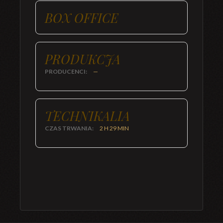
BOX OFFICE
PRODUKCJA
PRODUCENCI:
—
TECHNIKALIA
CZAS TRWANIA:
2 H 29 MIN