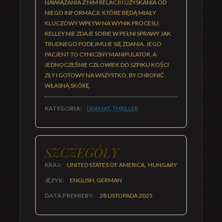
NAWIĄZANIA Z NIM RELACJI I UZYSKANIA OD
NIEGO INFORMACJI, KTÓRE BĘDĄ MIAŁY
KLUCZOWY WPŁYW NA WYNIK PROCESU.
KELLEY NIE ZDAJE SOBIE W PEŁNI SPRAWY JAK
TRUDNEGO PODEJMUJE SIĘ ZDANIA. JEGO
PACJENT TO CYNICZNY MANIPULATOR, A
JEDNOCZEŚNIE CZŁOWIEK DO SZPIKU KOŚCI
ZŁY I GOTOWY NA WSZYSTKO, BY CHRONIĆ
WŁASNĄ SKÓRĘ.
KATEGORIA:
DRAMAT
,
THRILLER
SZCZEGÓŁY
KRAJ:
UNITED STATES OF AMERICA, HUNGARY
JĘZYK:
ENGLISH, GERMAN
DATA PREMIERY:
28 LISTOPADA 2025