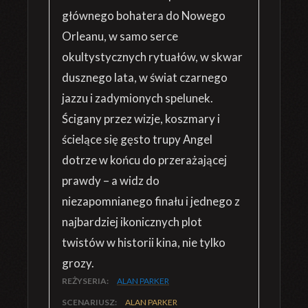
głównego bohatera do Nowego
Orleanu, w samo serce
okultystycznych rytuałów, w skwar
dusznego lata, w świat czarnego
jazzu i zadymionych spelunek.
Ścigany przez wizje, koszmary i
ścielące się gęsto trupy Angel
dotrze w końcu do przerażającej
prawdy – a widz do
niezapomnianego finału i jednego z
najbardziej ikonicznych plot
twistów w historii kina, nie tylko
grozy.
REŻYSERIA:
ALAN PARKER
SCENARIUSZ:
ALAN PARKER