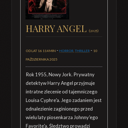
HARRY ANGEL
(2025)
-
-
OD LAT 16
114 MIN
HORROR
,
THRILLER
10
PAŹDZIERNIKA 2025
Rok 1955, Nowy Jork. Prywatny
detektyw Harry Angel przyjmuje
intratne zlecenie od tajemniczego
Louisa Cyphre’a. Jego zadaniem jest
odnalezienie zaginionego przed
wielu laty piosenkarza Johnny’ego
Favorite’a. Śledztwo prowadzi