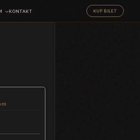
KUP BILET
EM
KONTAKT
025)