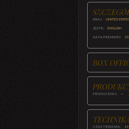
SZCZEGÓ
KRAJ:
UNITED STATE
JĘZYK:
ENGLISH
DATA PREMIERY:
25
BOX OFFI
PRODUKC
PRODUCENCI:
—
TECHNIKA
CZAS TRWANIA:
1 