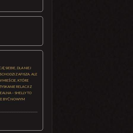
 SIEBIE, DLA NIEJ
CHODZI Z AFISZA. ALE
W MIEŚCIE, KTÓRE
YSKANIE RELACJI Z
EALNA – SHELLY TO
OŻE BYĆ NOWYM