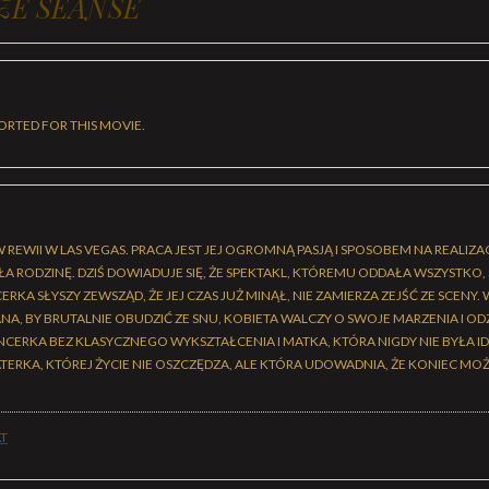
ZE SEANSE
ORTED FOR THIS MOVIE.
REWII W LAS VEGAS. PRACA JEST JEJ OGROMNĄ PASJĄ I SPOSOBEM NA REALIZACJĘ
ŁA RODZINĘ. DZIŚ DOWIADUJE SIĘ, ŻE SPEKTAKL, KTÓREMU ODDAŁA WSZYSTKO, S
RKA SŁYSZY ZEWSZĄD, ŻE JEJ CZAS JUŻ MINĄŁ, NIE ZAMIERZA ZEJŚĆ ZE SCENY. 
A, BY BRUTALNIE OBUDZIĆ ZE SNU, KOBIETA WALCZY O SWOJE MARZENIA I ODZ
CERKA BEZ KLASYCZNEGO WYKSZTAŁCENIA I MATKA, KTÓRA NIGDY NIE BYŁA ID
ERKA, KTÓREJ ŻYCIE NIE OSZCZĘDZA, ALE KTÓRA UDOWADNIA, ŻE KONIEC M
T