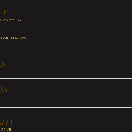
ŁY
S OF AMERICA
 KWIETNIA 2025
CE
JA
LIA
H 29 MIN