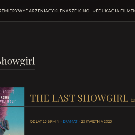
REMIERY
WYDARZENIA
CYKLE
NASZE KINO
EDUKACJA FILM
Showgirl
THE LAST SHOWGIRL
(2
-
-
OD LAT 15
89 MIN
DRAMAT
25 KWIETNIA 2025