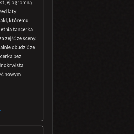
est jej ogromną
zed laty
takl, któremu
letnia tancerka
za zejść ze sceny.
alnie obudzić ze
ncerka bez
ełnokrwista
 być nowym
A