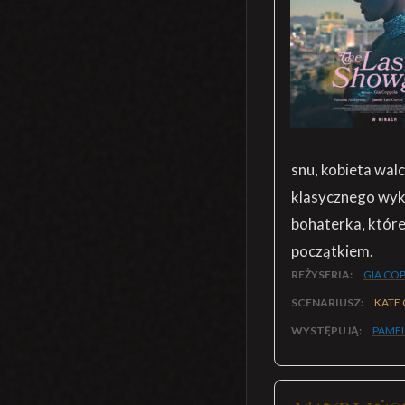
snu, kobieta walc
klasycznego wyks
bohaterka, które
początkiem.
REŻYSERIA:
GIA CO
SCENARIUSZ:
KATE
WYSTĘPUJĄ:
PAME