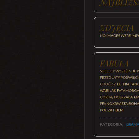
NAJBLIŻS
ZDJĘCIA
NO IMAGES WERE IMP
FABUŁA
SHELLEY WYSTĘPUJE W 
PRZED LATY POŚWIĘCI
CHOĆ 57-LETNIA TANCE
WABI JAK FATAMORGAN
CÓRKĄ. DOJRZAŁA TAN
PEŁNOKRWISTA BOHAT
POCZĄTKIEM.
KATEGORIA:
DRAMA