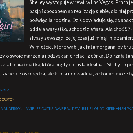
Shelley występuje w rewii w Las Vegas. Praca j
pasją i sposobem na realizację siebie, dla niej pr
poświęciła rodzinę. Dziś dowiaduje się, że spek
oddała wszystko, schodzi z afisza. Ale choć 57-
słyszy zewsząd, że jej czas już minął, nie zamier
W mieście, które wabi jak fatamorgana, by brut
zy o swoje marzenia i odzyskanie relacji z córką. Dojrzała ta
ztałcenia i matka, która nigdy nie była idealna – Shelly to p
j życie nie oszczędza, ale która udowadnia, że koniec może
PPOLA
 GERSTEN
LA ANDERSON
,
JAMIE LEE CURTIS
,
DAVE BAUTISTA
,
BILLIE LOURD
,
KIERNAN SHIPK