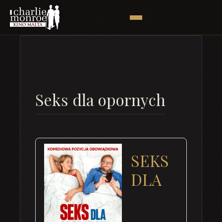
Seks dla opornych
SEKS
DLA