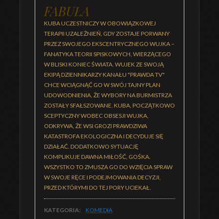
FABUŁA
KUBA UCZESTNICZY W OBOWIĄZKOWEJ
TERAPII UZALEŻNIEŃ, GDY ZOSTAJE PORWANY
PRZEZ SWOJEGO EKSCENTRYCZNEGO WUJKA –
FANATYKA TEORII SPISKOWYCH, WIERZĄCEGO
W BLISKI KONIEC ŚWIATA. WUJEK ZE SWOJĄ
EKIPĄ DZIENNIKARZY KANAŁU "PRAWDA TV"
CHCE WCIĄGNĄĆ GO W SWÓJ TAJNY PLAN
UDOWODNIENIA, ŻE WYBORY NA BURMISTRZA
ZOSTAŁY SFAŁSZOWANE. KUBA, POCZĄTKOWO
SCEPTYCZNY WOBEC OBSESJI WUJKA,
ODKRYWA, ŻE WSI GROZI PRAWDZIWA
KATASTROFA EKOLOGICZNA I DECYDUJE SIĘ
DZIAŁAĆ. DODATKOWO SYTUACJĘ
KOMPLIKUJE DAWNA MIŁOŚĆ, GOŚKA.
WSZYSTKO TO ZMUSZA GO DO WZIĘCIA SPRAW
W SWOJE RĘCE I PODEJMOWANIA DECYZJI,
PRZED KTÓRYMI DO TEJ PORY UCIEKAŁ.
KATEGORIA:
KOMEDIA