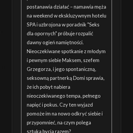
postanawia działać – namawia męża
na weekend w ekskluzywnym hotelu
SPA i uzbrojona w poradnik "Seks
dla opornych" próbuje rozpalić
dawny ogień namiętności.
Nieoczekiwane spotkanie z młodym
i pewnym siebie Maksem, szefem
Grzegorza, i jego spontaniczną,
seksowną partnerką Domi sprawia,
że ich pobyt nabiera
nieoczekiwanego tempa, pełnego
napięć i pokus. Czy ten wyjazd
pomoże im na nowo odkryć siebie i
przypomnieć, na czym polega
sztuka bycia razem?