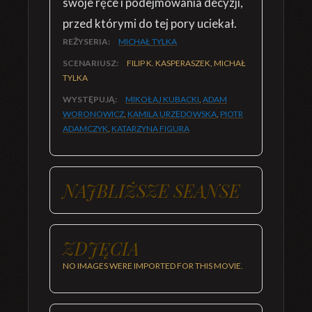
swoje ręce i podejmowania decyzji,
przed którymi do tej pory uciekał.
REŻYSERIA:
MICHAŁ TYLKA
SCENARIUSZ:
FILIP K. KASPERASZEK, MICHAŁ
TYLKA
WYSTĘPUJĄ:
MIKOŁAJ KUBACKI
,
ADAM
WORONOWICZ
,
KAMILA URZĘDOWSKA
,
PIOTR
ADAMCZYK
,
KATARZYNA FIGURA
NAJBLIŻSZE SEANSE
ZDJĘCIA
NO IMAGES WERE IMPORTED FOR THIS MOVIE.