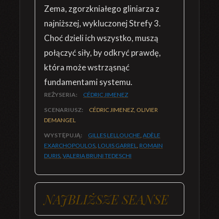
Zema, zgorzkniałego gliniarza z
najniższej, wykluczonej Strefy 3.
Choć dzieli ich wszystko, muszą
połączyć siły, by odkryć prawdę,
która może wstrząsnąć
fundamentami systemu.
REŻYSERIA:
CÉDRIC JIMENEZ
SCENARIUSZ:
CÉDRIC JIMENEZ, OLIVIER
DEMANGEL
WYSTĘPUJĄ:
GILLES LELLOUCHE
,
ADÈLE
EXARCHOPOULOS
,
LOUIS GARREL
,
ROMAIN
DURIS
,
VALERIA BRUNI TEDESCHI
NAJBLIŻSZE SEANSE