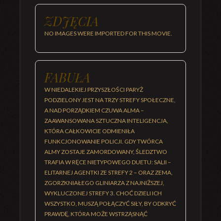
ZDJĘCIA
NO IMAGES WERE IMPORTED FOR THIS MOVIE.
FABUŁA
W NIEDALEKIEJ PRZYSZŁOŚCI PARYŻ
PODZIELONY JEST NA TRZY STREFY SPOŁECZNE,
A NAD PORZĄDKIEM CZUWA ALMA –
ZAAWANSOWANA SZTUCZNA INTELIGENCJA,
KTÓRA CAŁKOWICIE ODMIENIŁA
FUNKCJONOWANIE POLICJI. GDY TWÓRCA
ALMY ZOSTAJE ZAMORDOWANY, ŚLEDZTWO
TRAFIA W RĘCE NIETYPOWEGO DUETU: SALII –
ELITARNEJ AGENTKI ZE STREFY 2 – ORAZ ZEMA,
ZGORZKNIAŁEGO GLINIARZA Z NAJNIŻSZEJ,
WYKLUCZONEJ STREFY 3. CHOĆ DZIELI ICH
WSZYSTKO, MUSZĄ POŁĄCZYĆ SIŁY, BY ODKRYĆ
PRAWDĘ, KTÓRA MOŻE WSTRZĄSNĄĆ