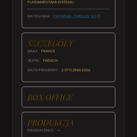
FUNDAMENTAMI SYSTEMU.
KATEGORIA:
KRYMINAŁ
,
THRILLER
,
SCI-FI
SZCZEGÓŁY
KRAJ:
FRANCE
JĘZYK:
FRENCH
DATA PREMIERY:
2 STYCZNIA 2026
BOX OFFICE
PRODUKCJA
PRODUCENCI:
—