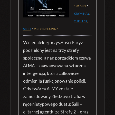
-
105 MIN
KRYMINAŁ
,
THRILLER
,
-
SCI-FI
2 STYCZNIA 2026
W niedalekiej przyszłości Paryż
podzielony jest na trzy strefy
społeczne, a nad porządkiem czuwa
ALMA – zaawansowana sztuczna
inteligencja, która całkowicie
odmieniła funkcjonowanie policji.
Gdy twórca ALMY zostaje
zamordowany, śledztwo trafia w
ręce nietypowego duetu: Salii –
elitarnej agentki ze Strefy 2 – oraz