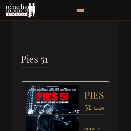
Pies 51
PIES
51
(2026)
OD LAT 15