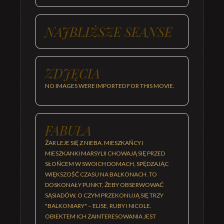
NAJBLIŻSZE SEANSE
ZDJĘCIA
NO IMAGES WERE IMPORTED FOR THIS MOVIE.
FABUŁA
ŻAR LEJE SIĘ Z NIEBA. MIESZKAŃCY I
MIESZKANKI MARSYLII CHOWAJĄ SIĘ PRZED
SŁOŃCEM W SWOICH DOMACH, SPĘDZAJĄC
WIĘKSZOŚĆ CZASU NA BALKONACH. TO
DOSKONAŁY PUNKT, ŻEBY OBSERWOWAĆ
SĄSIADÓW, O CZYM PRZEKONUJĄ SIĘ TRZY
"BALKONIARY" – ELISE, RUBY I NICOLE.
OBIEKTEM ICH ZAINTERESOWANIA JEST