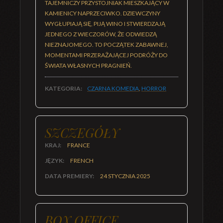
TAJEMNICZY PRZYSTOJNIAK MIESZKAJĄCY W
KAMIENICY NAPRZECIWKO. DZIEWCZYNY
WYGŁUPIAJĄ SIĘ, PIJĄ WINO I STWIERDZAJĄ
JEDNEGO Z WIECZORÓW, ŻE ODWIEDZĄ
NIEZNAJOMEGO. TO POCZĄTEK ZABAWNEJ,
MOMENTAMI PRZERAŻAJĄCEJ PODRÓŻY DO
ŚWIATA WŁASNYCH PRAGNIEŃ.
KATEGORIA:
CZARNA KOMEDIA
,
HORROR
SZCZEGÓŁY
KRAJ:
FRANCE
JĘZYK:
FRENCH
DATA PREMIERY:
24 STYCZNIA 2025
BOX OFFICE