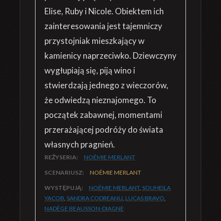
Elise, Ruby i Nicole. Obiektem ich
zainteresowania jest tajemniczy
przystojniak mieszkający w
kamienicy naprzeciwko. Dziewczyny
wygłupiają się, piją wino i
stwierdzają jednego z wieczorów,
że odwiedzą nieznajomego. To
początek zabawnej, momentami
przerażającej podróży do świata
własnych pragnień.
REŻYSERIA:
NOÉMIE MERLANT
SCENARIUSZ:
NOÉMIE MERLANT
WYSTĘPUJĄ:
NOÉMIE MERLANT
,
SOUHEILA
YACOB
,
SANDRA CODREANU
,
LUCAS BRAVO
,
NADÈGE BEAUSSON-DIAGNE