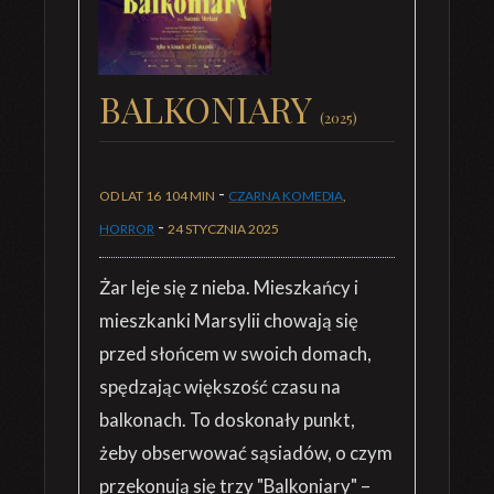
BALKONIARY
(2025)
-
OD LAT 16
104 MIN
CZARNA KOMEDIA
,
-
HORROR
24 STYCZNIA 2025
Żar leje się z nieba. Mieszkańcy i
mieszkanki Marsylii chowają się
przed słońcem w swoich domach,
spędzając większość czasu na
balkonach. To doskonały punkt,
żeby obserwować sąsiadów, o czym
przekonują się trzy "Balkoniary" –