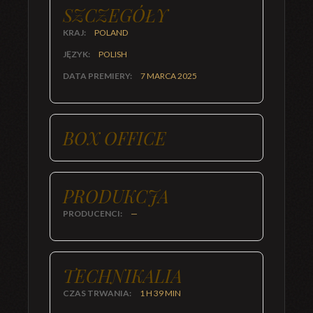
SZCZEGÓŁY
KRAJ:
POLAND
JĘZYK:
POLISH
DATA PREMIERY:
7 MARCA 2025
BOX OFFICE
PRODUKCJA
PRODUCENCI:
—
TECHNIKALIA
CZAS TRWANIA:
1 H 39 MIN