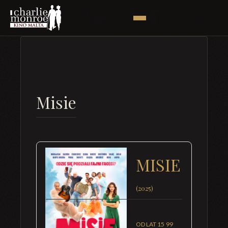
Misie
MISIE
(2025)
OD LAT 15
99