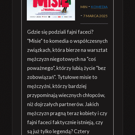
-
MIN
KOMEDIA
-
7 MARCA 2025
Gdzie się podziali fajni faceci?
"Misie" to komedia o współczesnych
związkach, która bierze na warsztat
mężczyzn niegotowych na "coś
poważnego", którzy lubią życie "bez
zobowiązań". Tytułowe misie to
mężczyźni, którzy bardziej
przypominają wiecznych chłopców,
niż dojrzałych partnerów. Jakich
mężczyzn pragną teraz kobiety i czy
fajni faceci faktycznie istnieją, czy
są już tylko legendą? Cztery