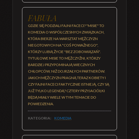
FABUŁA
GDZIE SIĘ PODZIALI FAJNI FACECI? "MISIE" TO
KOMEDIA O WSPÓŁCZESNYCH ZWIĄZKACH,
KTÓRA BIERZE NA WARSZTAT MĘŻCZYZN
NIEGOTOWYCH NA "COŚ POWAŻNEGO",
KTÓRZY LUBIĄ ŻYCIE "BEZ ZOBOWIĄZAŃ".
TYTUŁOWE MISIE TO MĘŻCZYŹNI, KTÓRZY
BARDZIEJ PRZYPOMINAJĄ WIECZNYCH
CHŁOPCÓW, NIŻ DOJRZAŁYCH PARTNERÓW.
JAKICH MĘŻCZYZN PRAGNĄ TERAZ KOBIETY I
CZY FAJNI FACECI FAKTYCZNIE ISTNIEJĄ, CZY SĄ
JUŻ TYLKO LEGENDĄ? CZTERY PRZYJACIÓŁKI
BĘDĄ MIAŁY WIELE W TYM TEMACIE DO
POWIEDZENIA.
KATEGORIA:
KOMEDIA