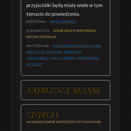
przyjaciółki będą miały wiele w tym
temacie do powiedzenia.
REŻYSERIA:
MARIUSZ MALEC
SCENARIUSZ:
AGNIESZKA PORZEZIŃSKA,
IWONA STRZAŁKA
WYSTĘPUJĄ:
MAŁGORZATA MIKOŁAJCZAK
,
KRZYSZTOF ZALEWSKI
,
SEBASTIAN
STANKIEWICZ
,
KAROL DZIUBA
,
PRZEMYSŁAW
BLUSZCZ
NAJBLIŻSZE SEANSE
ZDJĘCIA
NO IMAGES WERE IMPORTED FOR THIS MOVIE.