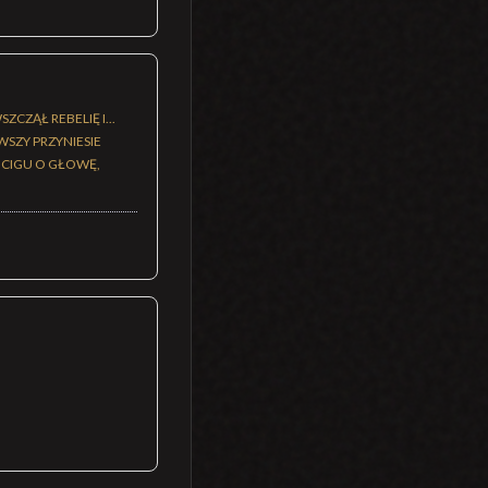
CZĄŁ REBELIĘ I...
SZY PRZYNIESIE
YŚCIGU O GŁOWĘ,