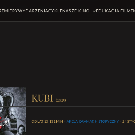
REMIERY
WYDARZENIA
CYKLE
NASZE KINO
EDUKACJA FILM
KUBI
(2025)
-
-
OD LAT 15
131 MIN
AKCJA
,
DRAMAT
,
HISTORYCZNY
24 STY