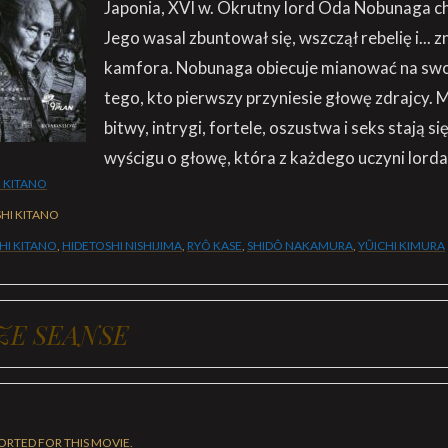
Japonia, XVI w. Okrutny lord Oda Nobunaga ch
Jego wasal zbuntował się, wszczął rebelię i... z
kamfora. Nobunaga obiecuje mianować na sw
tego, kto pierwszy przyniesie głowę zdrajcy.
bitwy, intrygi, fortele, oszustwa i seks stają si
wyścigu o głowę, która z każdego uczyni lorda
I KITANO
HI KITANO
HI KITANO
,
HIDETOSHI NISHIJIMA
,
RYÔ KASE
,
SHIDÔ NAKAMURA
,
YÛICHI KIMURA
ZE SEANSE
ORTED FOR THIS MOVIE.