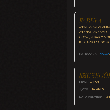
FABUŁA
JAPONIA, XVI W. OKR
ZNIKNĄŁ JAK KAMFOR
GŁOWĘ ZDRAJCY. MORD
KTÓRA Z KAŻDEGO UC
KATEGORIA:
AKCJA
SZCZEGÓ
KRAJ:
JAPAN
JĘZYK:
JAPANESE
DATA PREMIERY:
24