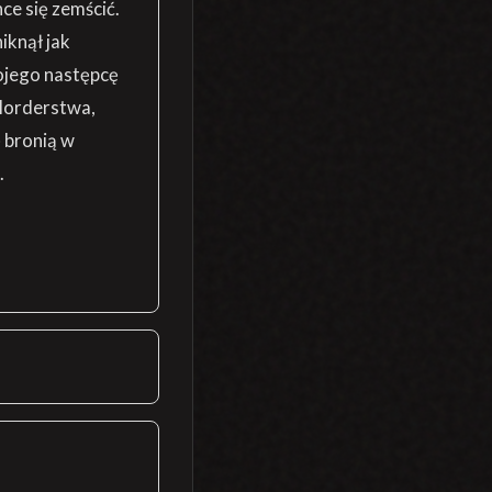
ce się zemścić.
niknął jak
ojego następcę
 Morderstwa,
ę bronią w
.