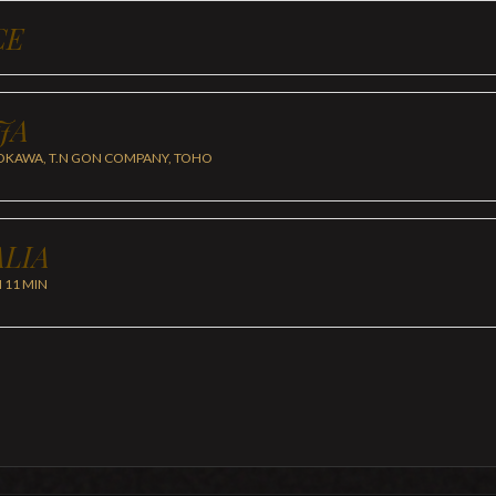
CE
JA
KAWA, T.N GON COMPANY, TOHO
LIA
H 11 MIN