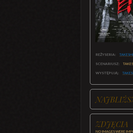
REŻYSERIA:
TAKESH
SCENARIUSZ:
TAKES
WYSTĘPUJĄ:
TAKES
NAJBLIŻS
ZDJĘCIA
NO IMAGES WERE IMP