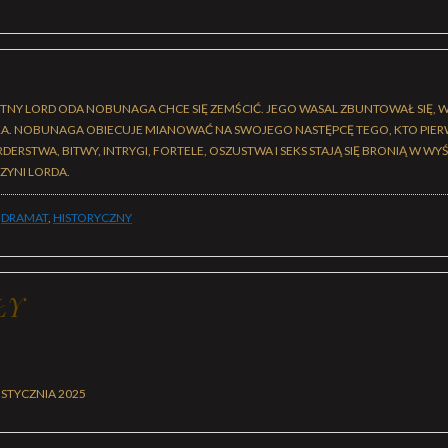
UTNY LORD ODA NOBUNAGA CHCE SIĘ ZEMŚCIĆ. JEGO WASAL ZBUNTOWAŁ SIĘ, WSZ
A. NOBUNAGA OBIECUJE MIANOWAĆ NA SWOJEGO NASTĘPCĘ TEGO, KTO PIERW
ERSTWA, BITWY, INTRYGI, FORTELE, OSZUSTWA I SEKS STAJĄ SIĘ BRONIĄ W W
ZYNI LORDA.
,
DRAMAT
,
HISTORYCZNY
ŁY
 STYCZNIA 2025