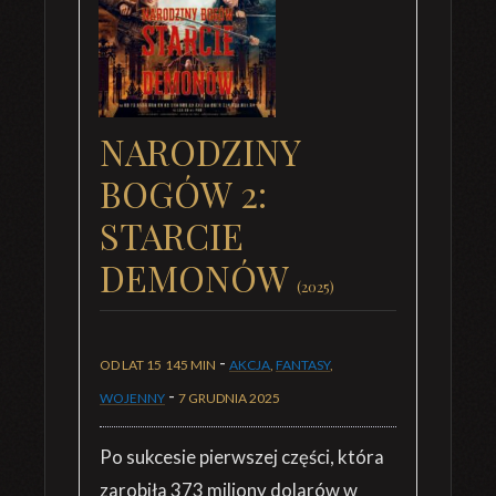
NARODZINY
BOGÓW 2:
STARCIE
DEMONÓW
(2025)
-
OD LAT 15
145 MIN
AKCJA
,
FANTASY
,
-
WOJENNY
7 GRUDNIA 2025
Po sukcesie pierwszej części, która
zarobiła 373 miliony dolarów w