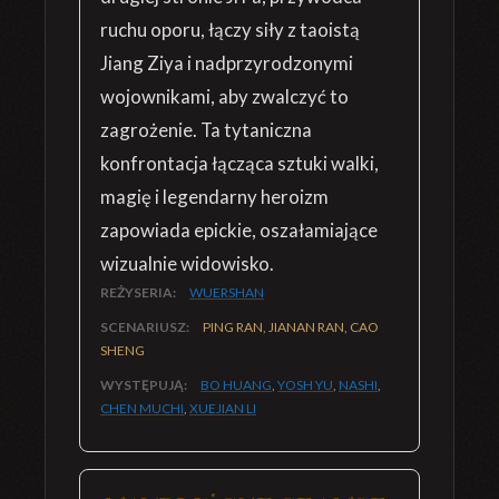
ruchu oporu, łączy siły z taoistą
Jiang Ziya i nadprzyrodzonymi
wojownikami, aby zwalczyć to
zagrożenie. Ta tytaniczna
konfrontacja łącząca sztuki walki,
magię i legendarny heroizm
zapowiada epickie, oszałamiające
wizualnie widowisko.
REŻYSERIA:
WUERSHAN
SCENARIUSZ:
PING RAN, JIANAN RAN, CAO
SHENG
WYSTĘPUJĄ:
BO HUANG
,
YOSH YU
,
NASHI
,
CHEN MUCHI
,
XUEJIAN LI