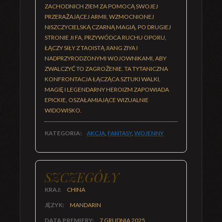
ZACHODNICH ZIEM ZA POMOCĄ SWOJEJ
PRZERAŻAJĄCEJ ARMII, WZMOCNIONEJ
NISZCZYCIELSKĄ CZARNĄ MAGIĄ. PO DRUGIEJ
STRONIE JI FA, PRZYWÓDCA RUCHU OPORU,
ŁĄCZY SIŁY Z TAOISTĄ JIANG ZIYA I
NADPRZYRODZONYMI WOJOWNIKAMI, ABY
ZWALCZYĆ TO ZAGROŻENIE. TA TYTANICZNA
KONFRONTACJA ŁĄCZĄCA SZTUKI WALKI,
MAGIĘ I LEGENDARNY HEROIZM ZAPOWIADA
EPICKIE, OSZAŁAMIAJĄCE WIZUALNIE
WIDOWISKO.
KATEGORIA:
AKCJA
,
FANTASY
,
WOJENNY
SZCZEGÓŁY
KRAJ:
CHINA
JĘZYK:
MANDARIN
DATA PREMIERY:
7 GRUDNIA 2025