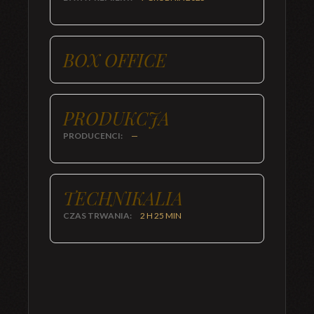
BOX OFFICE
PRODUKCJA
PRODUCENCI:
—
TECHNIKALIA
CZAS TRWANIA:
2 H 25 MIN