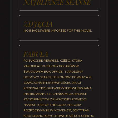
NAJBLIŻSZE SEANSE
ZDJĘCIA
NO IMAGES WERE IMPORTED FOR THIS MOVIE.
FABUŁA
PO SUKCESIE PIERWSZEJ CZĘŚCI, KTÓRA
ZAROBIŁA 373 MILIONY DOLARÓW W
ŚWIATOWYM BOX OFFICE, "NARODZINY
BOGÓW 2: STARCIE DEMONÓW" POWRACA ZE
ZDWOJONĄ INTENSYWNOŚCIĄ. DRUGI
ROZDZIAŁ TRYLOGII W REŻYSERII WUERSHANA
INSPIROWANY JEST CHIŃSKIMI LEGENDAMI
ZACZERPNIĘTYMI Z KLASYCZNEJ POWIEŚCI
"INVESTITURE OF THE GODS". HISTORIA
ROZPOCZYNA SIĘ W MOMENCIE, GDY TYRAN
KRÓL SHANG PRZYGOTOWUJE SIĘ DO PODBOJU