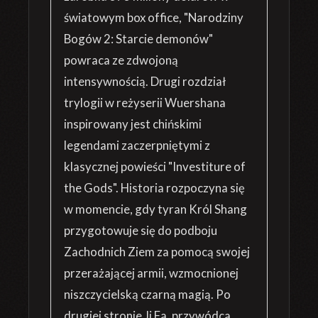
światowym box office, "Narodziny
Bogów 2: Starcie demonów"
powraca ze zdwojoną
intensywnością. Drugi rozdział
trylogii w reżyserii Wuershana
inspirowany jest chińskimi
legendami zaczerpniętymi z
klasycznej powieści "Investiture of
the Gods". Historia rozpoczyna się
w momencie, gdy tyran Król Shang
przygotowuje się do podboju
Zachodnich Ziem za pomocą swojej
przerażającej armii, wzmocnionej
niszczycielską czarną magią. Po
drugiej stronie Ji Fa, przywódca