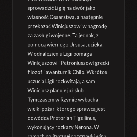
sprowadzić Ligię na dwór jako
własność Cesarstwa, a następnie
przekazać Winicjuszowi w nagrodę
za zasługi wojenne. Ta jednak, z
pomocą wiernego Ursusa, ucieka.
W odnalezieniu Ligii pomaga
Winicjuszowi i Petroniuszowi grecki
filozof i awanturnik Chilo. Wkrótce
uczucia Ligii rozkwitają, a sam
Winicjusz planuje już ślub.
Tymczasem w Rzymie wybucha
wielki pożar, którego sprawcą jest
dowódca Pretorian Tigellinus,
wykonujący rozkazy Nerona. W
ramach politycznej rozgrywki winą