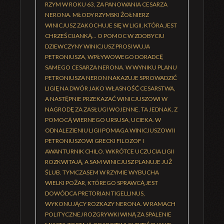
RZYM W ROKU 63, ZA PANOWANIA CESARZA
NERONA. MŁODY RZYMSKI ŻOŁNIERZ
WINICJUSZ ZAKOCHUJE SIĘ W LIGII, KTÓRA JEST
CHRZEŚCIJANKĄ... O POMOC W ZDOBYCIU
DZIEWCZYNY WINICJUSZ PROSI WUJA
PETRONIUSZA, WPŁYWOWEGO DORADCĘ
SAMEGO CESARZA NERONA. W WYNIKU PLANU
PETRONIUSZA NERON NAKAZUJE SPROWADZIĆ
LIGIĘ NA DWÓR JAKO WŁASNOŚĆ CESARSTWA,
A NASTĘPNIE PRZEKAZAĆ WINICJUSZOWI W
NAGRODĘ ZA ZASŁUGI WOJENNE. TA JEDNAK, Z
POMOCĄ WIERNEGO URSUSA, UCIEKA. W
ODNALEZIENIU LIGII POMAGA WINICJUSZOWI I
PETRONIUSZOWI GRECKI FILOZOF I
AWANTURNIK CHILO. WKRÓTCE UCZUCIA LIGII
ROZKWITAJĄ, A SAM WINICJUSZ PLANUJE JUŻ
ŚLUB. TYMCZASEM W RZYMIE WYBUCHA
WIELKI POŻAR, KTÓREGO SPRAWCĄ JEST
DOWÓDCA PRETORIAN TIGELLINUS,
WYKONUJĄCY ROZKAZY NERONA. W RAMACH
POLITYCZNEJ ROZGRYWKI WINĄ ZA SPALENIE