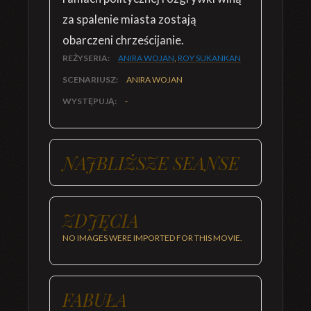
za spalenie miasta zostają
obarczeni chrześcijanie.
REŻYSERIA:
ANIRA WOJAN
,
ROY SUKANKAN
SCENARIUSZ:
ANIRA WOJAN
WYSTĘPUJĄ:
-
NAJBLIŻSZE SEANSE
ZDJĘCIA
NO IMAGES WERE IMPORTED FOR THIS MOVIE.
FABUŁA