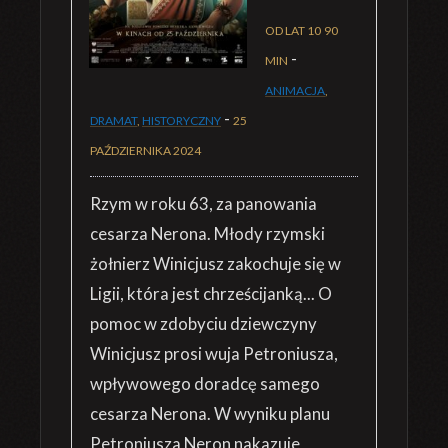
OD LAT 10
90
-
MIN
ANIMACJA
,
-
DRAMAT
,
HISTORYCZNY
25
PAŹDZIERNIKA 2024
Rzym w roku 63, za panowania
cesarza Nerona. Młody rzymski
żołnierz Winicjusz zakochuje się w
Ligii, która jest chrześcijanką... O
pomoc w zdobyciu dziewczyny
Winicjusz prosi wuja Petroniusza,
wpływowego doradcę samego
cesarza Nerona. W wyniku planu
Petroniusza Neron nakazuje