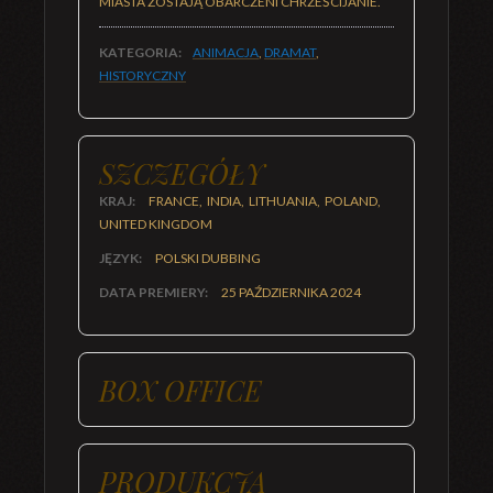
MIASTA ZOSTAJĄ OBARCZENI CHRZEŚCIJANIE.
KATEGORIA:
ANIMACJA
,
DRAMAT
,
HISTORYCZNY
SZCZEGÓŁY
KRAJ:
FRANCE, INDIA, LITHUANIA, POLAND,
UNITED KINGDOM
JĘZYK:
POLSKI DUBBING
DATA PREMIERY:
25 PAŹDZIERNIKA 2024
BOX OFFICE
PRODUKCJA