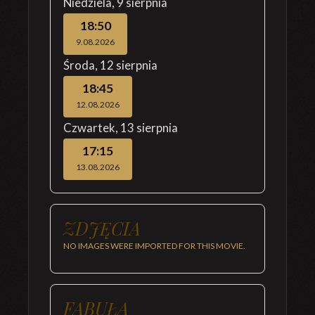
Niedziela
,
9 sierpnia
18:50
9.08.2026
Środa
,
12 sierpnia
18:45
12.08.2026
Czwartek
,
13 sierpnia
17:15
13.08.2026
ZDJĘCIA
NO IMAGES WERE IMPORTED FOR THIS MOVIE.
FABUŁA