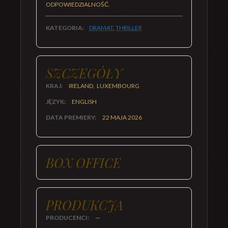
ODPOWIEDZIALNOŚĆ.
KATEGORIA:
DRAMAT
,
THRILLER
SZCZEGÓŁY
KRAJ:
IRELAND, LUXEMBOURG
JĘZYK:
ENGLISH
DATA PREMIERY:
22 MAJA 2026
BOX OFFICE
PRODUKCJA
PRODUCENCI:
—