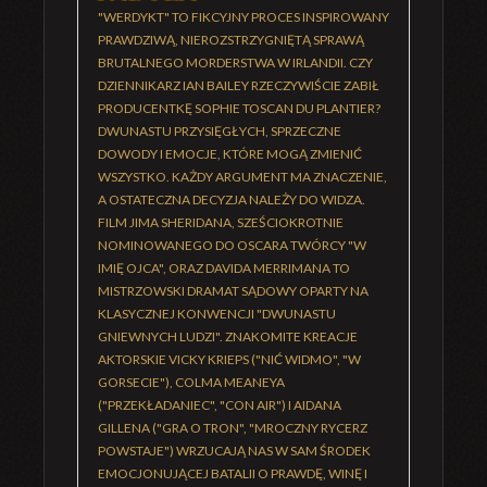
"WERDYKT" TO FIKCYJNY PROCES INSPIROWANY
PRAWDZIWĄ, NIEROZSTRZYGNIĘTĄ SPRAWĄ
BRUTALNEGO MORDERSTWA W IRLANDII. CZY
DZIENNIKARZ IAN BAILEY RZECZYWIŚCIE ZABIŁ
PRODUCENTKĘ SOPHIE TOSCAN DU PLANTIER?
DWUNASTU PRZYSIĘGŁYCH, SPRZECZNE
DOWODY I EMOCJE, KTÓRE MOGĄ ZMIENIĆ
WSZYSTKO. KAŻDY ARGUMENT MA ZNACZENIE,
A OSTATECZNA DECYZJA NALEŻY DO WIDZA.
FILM JIMA SHERIDANA, SZEŚCIOKROTNIE
NOMINOWANEGO DO OSCARA TWÓRCY "W
IMIĘ OJCA", ORAZ DAVIDA MERRIMANA TO
MISTRZOWSKI DRAMAT SĄDOWY OPARTY NA
KLASYCZNEJ KONWENCJI "DWUNASTU
GNIEWNYCH LUDZI". ZNAKOMITE KREACJE
AKTORSKIE VICKY KRIEPS ("NIĆ WIDMO", "W
GORSECIE"), COLMA MEANEYA
("PRZEKŁADANIEC", "CON AIR") I AIDANA
GILLENA ("GRA O TRON", "MROCZNY RYCERZ
POWSTAJE") WRZUCAJĄ NAS W SAM ŚRODEK
EMOCJONUJĄCEJ BATALII O PRAWDĘ, WINĘ I