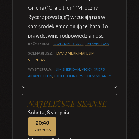
Gillena ("Gra o tron", "Mroczny
Rycerz powstaje") wrzucają nas w
sam środek emocjonującej batalii o
prawdę, winę i odpowiedzialność.
REŻYSERIA:
DAVID MERRIMAN
,
JIM SHERIDAN
SCENARIUSZ:
DAVID MERRIMAN, JIM
SHERIDAN
WYSTĘPUJĄ:
JIM SHERIDAN
,
VICKY KRIEPS
,
AIDAN GILLEN
,
JOHN CONNORS
,
COLM MEANEY
NAJBLIŻSZE SEANSE
Sobota
,
8 sierpnia
20:40
8.08.2026