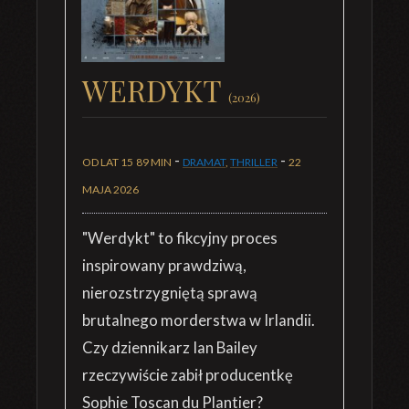
WERDYKT
(2026)
-
-
OD LAT 15
89 MIN
DRAMAT
,
THRILLER
22
MAJA 2026
"Werdykt" to fikcyjny proces
inspirowany prawdziwą,
nierozstrzygniętą sprawą
brutalnego morderstwa w Irlandii.
Czy dziennikarz Ian Bailey
rzeczywiście zabił producentkę
Sophie Toscan du Plantier?