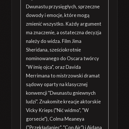
Dwunastu przysięgłych, sprzeczne
dowody i emocje, które mogą
zmienić wszystko. Każdy argument
ma znaczenie, a ostateczna decyzja
należy do widza. Film Jima
Sheridana, sześciokrotnie
nominowanego do Oscara twórcy
"W imię ojca", oraz Davida
Merrimana to mistrzowski dramat
sądowy oparty na klasycznej
konwencji "Dwunastu gniewnych
ludzi". Znakomite kreacje aktorskie
Vicky Krieps ("Nić widmo", "W
gorsecie"), Colma Meaneya
("Przekładaniec", "Con Air") i Aidana