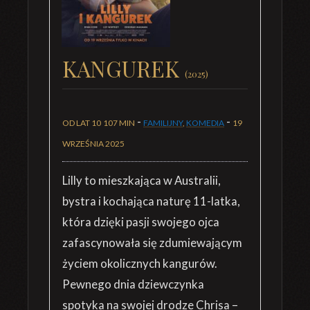
KANGUREK
(2025)
-
-
OD LAT 10
107 MIN
FAMILIJNY
,
KOMEDIA
19
WRZEŚNIA 2025
Lilly to mieszkająca w Australii,
bystra i kochająca naturę 11-latka,
która dzięki pasji swojego ojca
zafascynowała się zdumiewającym
życiem okolicznych kangurów.
Pewnego dnia dziewczynka
spotyka na swojej drodze Chrisa –