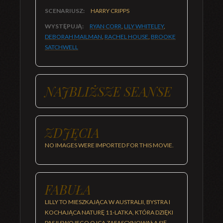
SCENARIUSZ:
HARRY CRIPPS
WYSTĘPUJĄ:
RYAN CORR
,
LILY WHITELEY
,
DEBORAH MAILMAN
,
RACHEL HOUSE
,
BROOKE
SATCHWELL
NAJBLIŻSZE SEANSE
ZDJĘCIA
NO IMAGES WERE IMPORTED FOR THIS MOVIE.
FABUŁA
LILLY TO MIESZKAJĄCA W AUSTRALII, BYSTRA I
KOCHAJĄCA NATURĘ 11-LATKA, KTÓRA DZIĘKI
PASJI SWOJEGO OJCA ZAFASCYNOWAŁA SIĘ