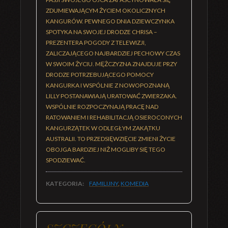
ZDUMIEWAJĄCYM ŻYCIEM OKOLICZNYCH
KANGURÓW. PEWNEGO DNIA DZIEWCZYNKA
SPOTYKA NA SWOJEJ DRODZE CHRISA –
PREZENTERA POGODY Z TELEWIZJI,
ZALICZAJĄCEGO NAJBARDZIEJ PECHOWY CZAS
W SWOIM ŻYCIU. MĘŻCZYZNA ZNAJDUJE PRZY
DRODZE POTRZEBUJĄCEGO POMOCY
KANGURKA I WSPÓLNIE Z NOWOPOZNANĄ
LILLY POSTANAWIAJĄ URATOWAĆ ZWIERZAKA.
WSPÓLNIE ROZPOCZYNAJĄ PRACĘ NAD
RATOWANIEM I REHABILITACJĄ OSIEROCONYCH
KANGURZĄTEK W ODLEGŁYM ZAKĄTKU
AUSTRALII. TO PRZEDSIĘWZIĘCIE ZMIENI ŻYCIE
OBOJGA BARDZIEJ NIŻ MOGLIBY SIĘ TEGO
SPODZIEWAĆ.
KATEGORIA:
FAMILIJNY
,
KOMEDIA