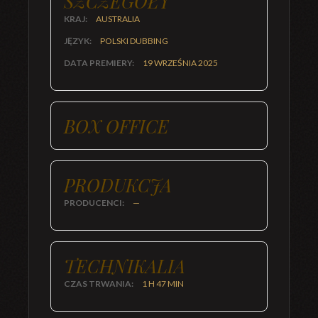
SZCZEGÓŁY
KRAJ:
AUSTRALIA
JĘZYK:
POLSKI DUBBING
DATA PREMIERY:
19 WRZEŚNIA 2025
BOX OFFICE
PRODUKCJA
PRODUCENCI:
—
TECHNIKALIA
CZAS TRWANIA:
1 H 47 MIN