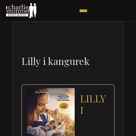
Lilly i kangurek
LILLY
I