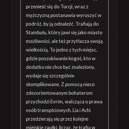
przenieść się do Turcji, wraz z
mężczyzną postanawia wyruszyć w
podróż, by ją odnaleźć. Trafiają do
Stambułu, który jawi się jako miasto
możliwości, ale też przytłacza swoją
wielkością. To jedno z tych miejsc,
gdzie poszukiwanie kogoś, kto w
dodatku nie chce być znaleziony,
wydaje się szczególnie
skomplikowane. Z pomocą nieco
zdezorientowanym bohaterom
przychodzi Evrim, walcząca o prawa
osób transpłciowych. Lia i Achi
przedzierają się przez kolejne
miejskie zaułki, licząc, że trafią w