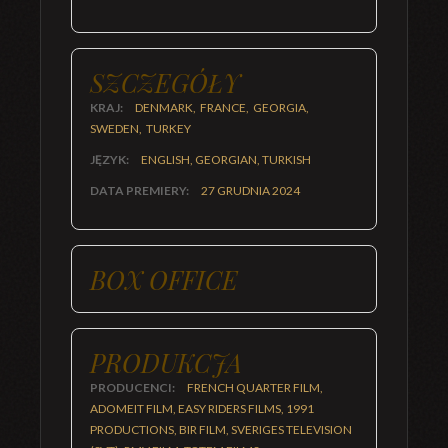
SZCZEGÓŁY
KRAJ:
DENMARK, FRANCE, GEORGIA,
SWEDEN, TURKEY
JĘZYK:
ENGLISH, GEORGIAN, TURKISH
DATA PREMIERY:
27 GRUDNIA 2024
BOX OFFICE
PRODUKCJA
PRODUCENCI:
FRENCH QUARTER FILM,
ADOMEIT FILM, EASY RIDERS FILMS, 1991
PRODUCTIONS, BIR FILM, SVERIGES TELEVISION