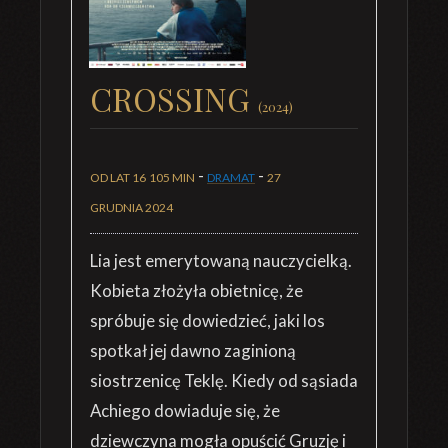
CROSSING
(2024)
-
-
OD LAT 16
105 MIN
DRAMAT
27
GRUDNIA 2024
Lia jest emerytowaną nauczycielką.
Kobieta złożyła obietnicę, że
spróbuje się dowiedzieć, jaki los
spotkał jej dawno zaginioną
siostrzenicę Teklę. Kiedy od sąsiada
Achiego dowiaduje się, że
dziewczyna mogła opuścić Gruzję i