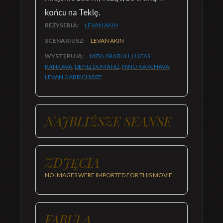
końcu na Teklę.
REŻYSERIA:
LEVAN AKIN
SCENARIUSZ:
LEVAN AKIN
WYSTĘPUJĄ:
MZIA ARABULI
,
LUCAS
KANKAVA
,
DENIZ DUMANLI
,
NINO KARCHAVA
,
LEVAN GABRICHIDZE
NAJBLIŻSZE SEANSE
ZDJĘCIA
NO IMAGES WERE IMPORTED FOR THIS MOVIE.
FABUŁA