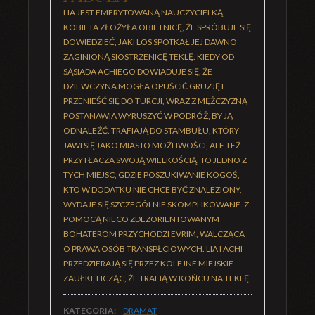
LIA JEST EMERYTOWANĄ NAUCZYCIELKĄ.
KOBIETA ZŁOŻYŁA OBIETNICĘ, ŻE SPRÓBUJE SIĘ
DOWIEDZIEĆ, JAKI LOS SPOTKAŁ JEJ DAWNO
ZAGINIONĄ SIOSTRZENICĘ TEKLĘ. KIEDY OD
SĄSIADA ACHIEGO DOWIADUJE SIĘ, ŻE
DZIEWCZYNA MOGŁA OPUŚCIĆ GRUZJĘ I
PRZENIEŚĆ SIĘ DO TURCJI, WRAZ Z MĘŻCZYZNĄ
POSTANAWIA WYRUSZYĆ W PODRÓŻ, BY JĄ
ODNALEŹĆ. TRAFIAJĄ DO STAMBUŁU, KTÓRY
JAWI SIĘ JAKO MIASTO MOŻLIWOŚCI, ALE TEŻ
PRZYTŁACZA SWOJĄ WIELKOŚCIĄ. TO JEDNO Z
TYCH MIEJSC, GDZIE POSZUKIWANIE KOGOŚ,
KTO W DODATKU NIE CHCE BYĆ ZNALEZIONY,
WYDAJE SIĘ SZCZEGÓLNIE SKOMPLIKOWANE. Z
POMOCĄ NIECO ZDEZORIENTOWANYM
BOHATEROM PRZYCHODZI EVRIM, WALCZĄCA
O PRAWA OSÓB TRANSPŁCIOWYCH. LIA I ACHI
PRZEDZIERAJĄ SIĘ PRZEZ KOLEJNE MIEJSKIE
ZAUŁKI, LICZĄC, ŻE TRAFIĄ W KOŃCU NA TEKLĘ.
KATEGORIA:
DRAMAT